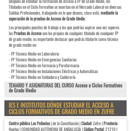
Después de estudiar la Formación de Acceso a FP de Grado Medio, los
Titulados en el Ciclo Formativo se insertan en el Mercado Laboral en diversas
Salidas Profesionales, trabajando en lo que desees, claro está,
mediante la
superación de la pruebas de Acceso de Grado Medio
.
Los principales puestos de trabajo a los que podrías aspirar una vez superes
las
Pruebas de
Acceso
son los propios de cualquier titulado de cualquier FP
de grado medio, es importante destacar que podrás titularte como técnico
de grado medio en:
- FP Técnico Medio en Laboratorio
- FP Técnico Medio en Emergencias Sanitarias
- FP Técnico Medio en Farmacia y Parafarmacia
- FP Técnico Medio en Instalaciones Eléctricas y Automáticas
- FP Técnico Medio en Soldadura y Calderería
TEMARIO Y ASIGNATURAS DEL CURSO Acceso a Ciclos Formativos
de Grado Medio
IES E INSTITUTOS DÓNDE ESTUDIAR EL ACCESO A
CICLOS FORMATIVOS DE GRADO MEDIO EN ZUFRE
Centro público Las Peñuelas
| de la Constitución |
Ciudad:
Zufre |
Provincia:
Huelva | COMUNIDAD AUTÓNOMA DE ANDALUCÍA |
Código Postal:
21210 |