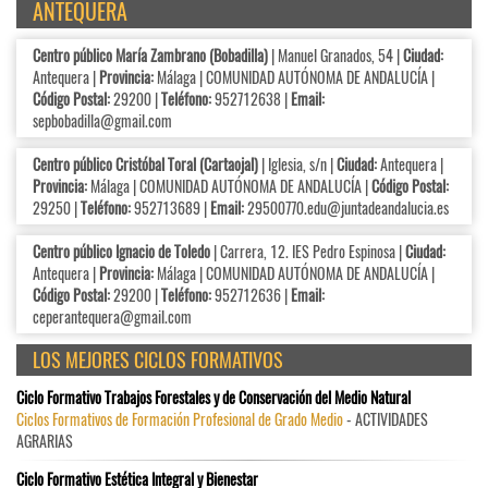
ANTEQUERA
Centro público María Zambrano (Bobadilla)
| Manuel Granados, 54 |
Ciudad:
Antequera |
Provincia:
Málaga | COMUNIDAD AUTÓNOMA DE ANDALUCÍA |
Código Postal:
29200 |
Teléfono:
952712638 |
Email:
sepbobadilla@gmail.com
Centro público Cristóbal Toral (Cartaojal)
| Iglesia, s/n |
Ciudad:
Antequera |
Provincia:
Málaga | COMUNIDAD AUTÓNOMA DE ANDALUCÍA |
Código Postal:
29250 |
Teléfono:
952713689 |
Email:
29500770.edu@juntadeandalucia.es
Centro público Ignacio de Toledo
| Carrera, 12. IES Pedro Espinosa |
Ciudad:
Antequera |
Provincia:
Málaga | COMUNIDAD AUTÓNOMA DE ANDALUCÍA |
Código Postal:
29200 |
Teléfono:
952712636 |
Email:
ceperantequera@gmail.com
LOS MEJORES CICLOS FORMATIVOS
Ciclo Formativo Trabajos Forestales y de Conservación del Medio Natural
Ciclos Formativos de Formación Profesional de Grado Medio
- ACTIVIDADES
AGRARIAS
Ciclo Formativo Estética Integral y Bienestar