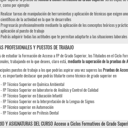
r, como por ejemplo:
Realizar tareas de manipulación de herramientas y aplicación de técnicas que exigen uno
científicos de la actividad en la que te desarrolles
Progresarás profesionalmente mediante la aplicación de los conceptos teóricos y práctic
aplicación al puesto de trabajo
Podrás adquirir todas las actitudes que te permitan adaptarte a las situaciones laborales
AS PROFESIONALES Y PUESTOS DE TRABAJO
 de estudiar la Formación de Acceso a FP de Grado Superior, los Titulados en el Ciclo For
onales, trabajando en lo que desees, claro está,
mediante la superación de la pruebas de 
ncipales puestos de trabajo a los que podrías aspirar una vez superes las
Pruebas de
Acce
r, es importante destacar que podrás titularte como técnico de grado superior en:
- FP Técnico Superior en Química Ambiental
- FP Técnico Superior en laboratorio de Análisis y Control de Calidad
- FP Técnico Superior en Educación Infantil
- FP Técnico Superior en la Interpretación de la Lengua de Signos
- FP Técnico superior en Automoción
- FP Técnico Superior en Prótesis Dental
IO Y ASIGNATURAS DEL CURSO Acceso a Ciclos Formativos de Grado Superi