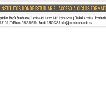
E INSTITUTOS DÓNDE ESTUDIAR EL ACCESO A CICLOS FORMA
público María Zambrano
| Camino del Jueves Edif. Reina Sofía |
Ciudad:
Armilla |
Provincia
18100 |
Teléfono:
958550659 |
Email:
18500383.edu@juntadeandalucia.es