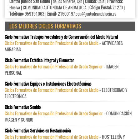
Centro público San Benito
| de los Mineros, s/n |
Ciudad:
Cala |
Provincia:
Huelva | COMUNIDAD AUTÓNOMA DE ANDALUCÍA |
Código Postal:
21270 |
Teléfono:
959191063 |
Email:
21500197.edu@juntadeandalucia.es
LOS MEJORES CICLOS FORMATIVOS
Ciclo Formativo Trabajos Forestales y de Conservación del Medio Natural
Ciclos Formativos de Formación Profesional de Grado Medio
- ACTIVIDADES
AGRARIAS
Ciclo Formativo Estética Integral y Bienestar
Ciclos Formativos de Formación Profesional de Grado Superior
- IMAGEN
PERSONAL
Ciclo Formativo Equipos e Instalaciones Electrotécnicas
Ciclos Formativos de Formación Profesional de Grado Medio
- ELECTRICIDAD Y
ELECTRÓNICA
Ciclo Formativo Sonido
Ciclos Formativos de Formación Profesional de Grado Superior
- COMUNICACIÓN,
IMAGEN Y SONIDO
Ciclo Formativo Servicios en Restauración
Ciclos Formativos de Formación Profesional de Grado Medio
- HOSTELERÍA Y