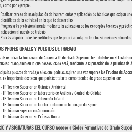
r, como por ejemplo:
Realizar tareas de manipulación de herramientas y aplicación de técnicas que exigen uno
científicos de la actividad en la que te desarrolles
Progresarás profesionalmente mediante la aplicación de los conceptos teóricos y práctic
aplicación al puesto de trabajo
Podrás adquirir todas las actitudes que te permitan adaptarte a las situaciones laborales
AS PROFESIONALES Y PUESTOS DE TRABAJO
 de estudiar la Formación de Acceso a FP de Grado Superior, los Titulados en el Ciclo For
onales, trabajando en lo que desees, claro está,
mediante la superación de la pruebas de 
ncipales puestos de trabajo a los que podrías aspirar una vez superes las
Pruebas de
Acce
r, es importante destacar que podrás titularte como técnico de grado superior en:
- FP Técnico Superior en Química Ambiental
- FP Técnico Superior en laboratorio de Análisis y Control de Calidad
- FP Técnico Superior en Educación Infantil
- FP Técnico Superior en la Interpretación de la Lengua de Signos
- FP Técnico superior en Automoción
- FP Técnico Superior en Prótesis Dental
IO Y ASIGNATURAS DEL CURSO Acceso a Ciclos Formativos de Grado Superi