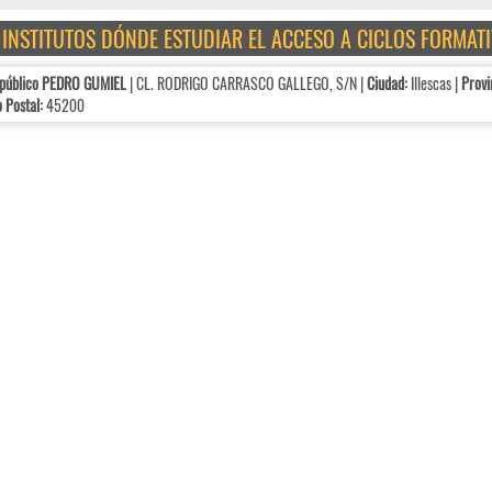
E INSTITUTOS DÓNDE ESTUDIAR EL ACCESO A CICLOS FORMAT
 público PEDRO GUMIEL
| CL. RODRIGO CARRASCO GALLEGO, S/N |
Ciudad:
Illescas |
Provi
 Postal:
45200