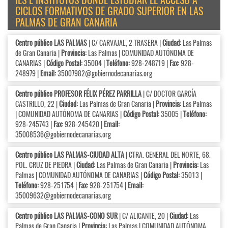
CICLOS FORMATIVOS DE GRADO SUPERIOR EN LAS
PALMAS DE GRAN CANARIA
Centro público LAS PALMAS
| C/ CARVAJAL, 2 TRASERA |
Ciudad:
Las Palmas
de Gran Canaria |
Provincia:
Las Palmas | COMUNIDAD AUTÓNOMA DE
CANARIAS |
Código Postal:
35004 |
Teléfono:
928-248719 |
Fax:
928-
248979 |
Email:
35007982@gobiernodecanarias.org
Centro público PROFESOR FÉLIX PÉREZ PARRILLA
| C/ DOCTOR GARCÍA
CASTRILLO, 22 |
Ciudad:
Las Palmas de Gran Canaria |
Provincia:
Las Palmas
| COMUNIDAD AUTÓNOMA DE CANARIAS |
Código Postal:
35005 |
Teléfono:
928-245743 |
Fax:
928-245420 |
Email:
35008536@gobiernodecanarias.org
Centro público LAS PALMAS-CIUDAD ALTA
| CTRA. GENERAL DEL NORTE, 68.
POL. CRUZ DE PIEDRA |
Ciudad:
Las Palmas de Gran Canaria |
Provincia:
Las
Palmas | COMUNIDAD AUTÓNOMA DE CANARIAS |
Código Postal:
35013 |
Teléfono:
928-251754 |
Fax:
928-251754 |
Email:
35009632@gobiernodecanarias.org
Centro público LAS PALMAS-CONO SUR
| C/ ALICANTE, 20 |
Ciudad:
Las
Palmas de Gran Canaria |
Provincia:
Las Palmas | COMUNIDAD AUTÓNOMA