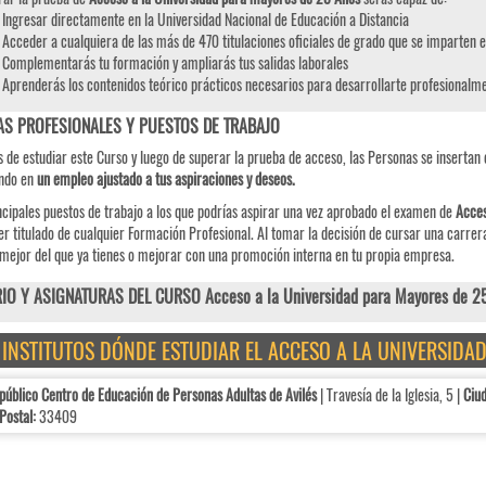
Ingresar directamente en la Universidad Nacional de Educación a Distancia
Acceder a cualquiera de las más de 470 titulaciones oficiales de grado que se imparten 
Complementarás tu formación y ampliarás tus salidas laborales
Aprenderás los contenidos teórico prácticos necesarios para desarrollarte profesionalme
AS PROFESIONALES Y PUESTOS DE TRABAJO
 de estudiar este Curso y luego de superar la prueba de acceso, las Personas se insertan 
ando en
un empleo ajustado a tus aspiraciones y deseos.
ncipales puestos de trabajo a los que podrías aspirar una vez aprobado el examen de
Acces
er titulado de cualquier Formación Profesional. Al tomar la decisión de cursar una carrera
ejor del que ya tienes o mejorar con una promoción interna en tu propia empresa.
IO Y ASIGNATURAS DEL CURSO Acceso a la Universidad para Mayores de 2
E INSTITUTOS DÓNDE ESTUDIAR EL ACCESO A LA UNIVERSIDA
público Centro de Educación de Personas Adultas de Avilés
| Travesía de la Iglesia, 5 |
Ciud
Postal:
33409