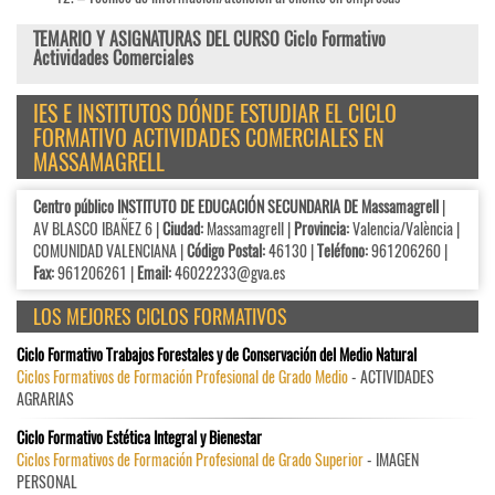
TEMARIO Y ASIGNATURAS DEL CURSO Ciclo Formativo
Actividades Comerciales
IES E INSTITUTOS DÓNDE ESTUDIAR EL CICLO
FORMATIVO ACTIVIDADES COMERCIALES EN
MASSAMAGRELL
Centro público INSTITUTO DE EDUCACIÓN SECUNDARIA DE Massamagrell
|
AV BLASCO IBAÑEZ 6 |
Ciudad:
Massamagrell |
Provincia:
Valencia/València |
COMUNIDAD VALENCIANA |
Código Postal:
46130 |
Teléfono:
961206260 |
Fax:
961206261 |
Email:
46022233@gva.es
LOS MEJORES CICLOS FORMATIVOS
Ciclo Formativo Trabajos Forestales y de Conservación del Medio Natural
Ciclos Formativos de Formación Profesional de Grado Medio
- ACTIVIDADES
AGRARIAS
Ciclo Formativo Estética Integral y Bienestar
Ciclos Formativos de Formación Profesional de Grado Superior
- IMAGEN
PERSONAL