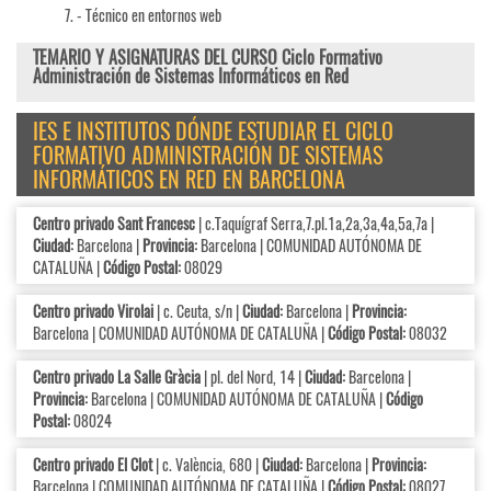
- Técnico en entornos web
TEMARIO Y ASIGNATURAS DEL CURSO Ciclo Formativo
Administración de Sistemas Informáticos en Red
IES E INSTITUTOS DÓNDE ESTUDIAR EL CICLO
FORMATIVO ADMINISTRACIÓN DE SISTEMAS
INFORMÁTICOS EN RED EN BARCELONA
Centro privado Sant Francesc
| c.Taquígraf Serra,7.pl.1a,2a,3a,4a,5a,7a |
Ciudad:
Barcelona |
Provincia:
Barcelona | COMUNIDAD AUTÓNOMA DE
CATALUÑA |
Código Postal:
08029
Centro privado Virolai
| c. Ceuta, s/n |
Ciudad:
Barcelona |
Provincia:
Barcelona | COMUNIDAD AUTÓNOMA DE CATALUÑA |
Código Postal:
08032
Centro privado La Salle Gràcia
| pl. del Nord, 14 |
Ciudad:
Barcelona |
Provincia:
Barcelona | COMUNIDAD AUTÓNOMA DE CATALUÑA |
Código
Postal:
08024
Centro privado El Clot
| c. València, 680 |
Ciudad:
Barcelona |
Provincia:
Barcelona | COMUNIDAD AUTÓNOMA DE CATALUÑA |
Código Postal:
08027