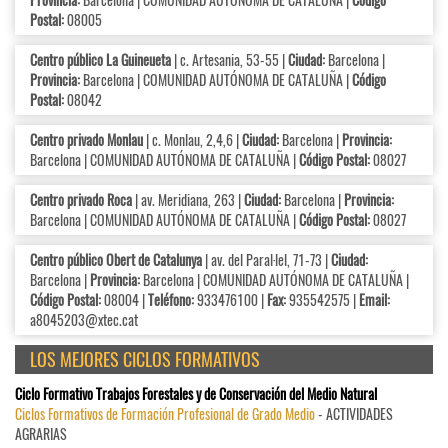
Postal:
08005
Centro público La Guineueta
| c. Artesania, 53-55 |
Ciudad:
Barcelona |
Provincia:
Barcelona | COMUNIDAD AUTÓNOMA DE CATALUÑA |
Código
Postal:
08042
Centro privado Monlau
| c. Monlau, 2,4,6 |
Ciudad:
Barcelona |
Provincia:
Barcelona | COMUNIDAD AUTÓNOMA DE CATALUÑA |
Código Postal:
08027
Centro privado Roca
| av. Meridiana, 263 |
Ciudad:
Barcelona |
Provincia:
Barcelona | COMUNIDAD AUTÓNOMA DE CATALUÑA |
Código Postal:
08027
Centro público Obert de Catalunya
| av. del Paral·lel, 71-73 |
Ciudad:
Barcelona |
Provincia:
Barcelona | COMUNIDAD AUTÓNOMA DE CATALUÑA |
Código Postal:
08004 |
Teléfono:
933476100 |
Fax:
935542575 |
Email:
a8045203@xtec.cat
LOS MEJORES CICLOS FORMATIVOS
Ciclo Formativo Trabajos Forestales y de Conservación del Medio Natural
Ciclos Formativos de Formación Profesional de Grado Medio
- ACTIVIDADES
AGRARIAS