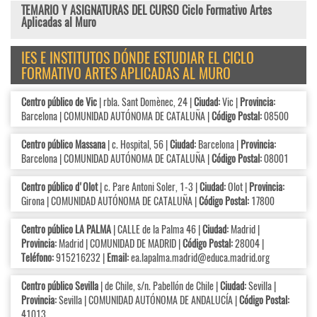
TEMARIO Y ASIGNATURAS DEL CURSO Ciclo Formativo Artes
Aplicadas al Muro
IES E INSTITUTOS DÓNDE ESTUDIAR EL CICLO
FORMATIVO ARTES APLICADAS AL MURO
Centro público de Vic
| rbla. Sant Domènec, 24 |
Ciudad:
Vic |
Provincia:
Barcelona | COMUNIDAD AUTÓNOMA DE CATALUÑA |
Código Postal:
08500
Centro público Massana
| c. Hospital, 56 |
Ciudad:
Barcelona |
Provincia:
Barcelona | COMUNIDAD AUTÓNOMA DE CATALUÑA |
Código Postal:
08001
Centro público d'Olot
| c. Pare Antoni Soler, 1-3 |
Ciudad:
Olot |
Provincia:
Girona | COMUNIDAD AUTÓNOMA DE CATALUÑA |
Código Postal:
17800
Centro público LA PALMA
| CALLE de la Palma 46 |
Ciudad:
Madrid |
Provincia:
Madrid | COMUNIDAD DE MADRID |
Código Postal:
28004 |
Teléfono:
915216232 |
Email:
ea.lapalma.madrid@educa.madrid.org
Centro público Sevilla
| de Chile, s/n. Pabellón de Chile |
Ciudad:
Sevilla |
Provincia:
Sevilla | COMUNIDAD AUTÓNOMA DE ANDALUCÍA |
Código Postal:
41013