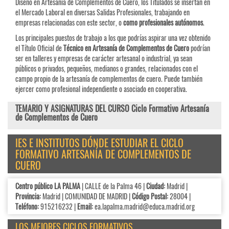
Diseño en Artesanía de Complementos de Cuero, los Titulados se insertan en
el Mercado Laboral en diversas Salidas Profesionales, trabajando en
empresas relacionadas con este sector, o
como profesionales autónomos
.
Los principales puestos de trabajo a los que podrías aspirar una vez obtenido
el Título Oficial de
Técnico en Artesanía de Complementos de Cuero
podrían
ser en talleres y empresas de carácter artesanal o industrial, ya sean
públicos o privados, pequeños, medianos o grandes, relacionados con el
campo propio de la artesanía de complementos de cuero. Puede también
ejercer como profesional independiente o asociado en cooperativa.
TEMARIO Y ASIGNATURAS DEL CURSO Ciclo Formativo Artesanía
de Complementos de Cuero
IES E INSTITUTOS DÓNDE ESTUDIAR EL CICLO
FORMATIVO ARTESANÍA DE COMPLEMENTOS DE
CUERO
Centro público LA PALMA
| CALLE de la Palma 46 |
Ciudad:
Madrid |
Provincia:
Madrid | COMUNIDAD DE MADRID |
Código Postal:
28004 |
Teléfono:
915216232 |
Email:
ea.lapalma.madrid@educa.madrid.org
LOS MEJORES CICLOS FORMATIVOS