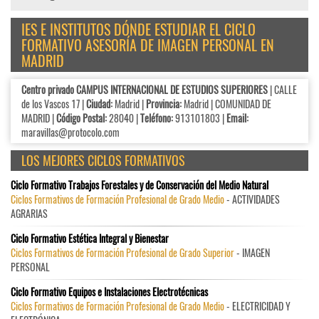
IES E INSTITUTOS DÓNDE ESTUDIAR EL CICLO
FORMATIVO ASESORÍA DE IMAGEN PERSONAL EN
MADRID
Centro privado CAMPUS INTERNACIONAL DE ESTUDIOS SUPERIORES
| CALLE
de los Vascos 17 |
Ciudad:
Madrid |
Provincia:
Madrid | COMUNIDAD DE
MADRID |
Código Postal:
28040 |
Teléfono:
913101803 |
Email:
maravillas@protocolo.com
LOS MEJORES CICLOS FORMATIVOS
Ciclo Formativo Trabajos Forestales y de Conservación del Medio Natural
Ciclos Formativos de Formación Profesional de Grado Medio
- ACTIVIDADES
AGRARIAS
Ciclo Formativo Estética Integral y Bienestar
Ciclos Formativos de Formación Profesional de Grado Superior
- IMAGEN
PERSONAL
Ciclo Formativo Equipos e Instalaciones Electrotécnicas
Ciclos Formativos de Formación Profesional de Grado Medio
- ELECTRICIDAD Y