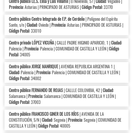
Centro público I.E.S. Elisa y Luis Villamil
| El Noveledo, 57 |
Ciudad:
Vegadeo |
Provincia:
Asturias | PRINCIPADO DE ASTURIAS |
Código Postal:
33770
Centro público Centro Integrado de F.P. de Cerdeño
| Polígono del Espíritu
Santo, s/n |
Ciudad:
Oviedo |
Provincia:
Asturias | PRINCIPADO DE ASTURIAS |
Código Postal:
33010
Centro privado LÓPEZ VICUÑA
| CALLE PADRE HIGINIO APARICIO, 1 |
Ciudad:
Palencia |
Provincia:
Palencia | COMUNIDAD DE CASTILLA Y LEÓN |
Código
Postal:
34005
Centro público JORGE MANRIQUE
| AVENIDA REPUBLICA ARGENTINA 1 |
Ciudad:
Palencia |
Provincia:
Palencia | COMUNIDAD DE CASTILLA Y LEÓN |
Código Postal:
34002
Centro público FERNANDO DE ROJAS
| CALLLE COLOMBIA, 42 |
Ciudad:
Salamanca |
Provincia:
Salamanca | COMUNIDAD DE CASTILLA Y LEÓN |
Código Postal:
37003
Centro público FRANCISCO GINER DE LOS RÍOS
| AVENIDA DE LA
CONSTITUCIÓN, S/N |
Ciudad:
Segovia |
Provincia:
Segovia | COMUNIDAD DE
CASTILLA Y LEÓN |
Código Postal:
40005