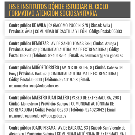
IES E INSTITUTOS DÓNDE ESTUDIAR EL CICLO
FORMATIVO ATENCIÓN SOCIOSANITARIA
Centro público DE AVILA
| C/ GIACOMO PUCCINI S/N |
Ciudad:
Ávila |
Provincia:
Ávila | COMUNIDAD DE CASTILLA Y LEÓN |
Código Postal:
05003
Centro público BEMBEZAR
| AV.DE SANTO TOMAS S/N |
Ciudad:
Azuaga |
Provincia:
Badajoz | COMUNIDAD AUTÓNOMA DE EXTREMADURA |
Código
Postal:
06920 |
Teléfono:
924018764 |
Email:
ies.bembezar@edu.gobex.es
Centro público MUÑOZ TORRERO
| AV. N.S.DE BELEN, 8 |
Ciudad:
Cabeza del
Buey |
Provincia:
Badajoz | COMUNIDAD AUTÓNOMA DE EXTREMADURA |
Código Postal:
06600 |
Teléfono:
924019758 |
Email:
ies.munoztorrero@edu.gobex.es
Centro público MAESTRO JUAN CALERO
| PASEO DE EXTREMADURA, 298 |
Ciudad:
Monesterio |
Provincia:
Badajoz | COMUNIDAD AUTÓNOMA DE
EXTREMADURA |
Código Postal:
06260 |
Teléfono:
924023642 |
Email:
ies.maestrojuancalero@edu.gobex.es
Centro público JOAQUIN SAMA
| AV.DE BADAJOZ, 83 |
Ciudad:
San Vicente de
Alcántara |
Provincia:
Badajoz | COMUNIDAD AUTÓNOMA DE EXTREMADURA |