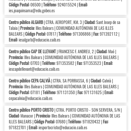
Código Postal:
06500 |
Teléfono:
924015524 |
Email:
ies.joaquinsama@edu.gobex.es
Centro público ALGARB
| CTRA. AEROPORT, KM. 3 |
Ciudad:
Sant Josep de sa
Talaia |
Provincia:
Illes Balears | COMUNIDAD AUTÓNOMA DE LAS ILLES
BALEARS |
Código Postal:
07817 |
Teléfono:
971306866 |
Fax:
971392112 |
Email:
iesalgarb@educacio.caib.es
Centro público CAP DE LLEVANT
| FRANCESC F. ANDREU, 2 |
Ciudad:
Maó |
Provincia:
Illes Balears | COMUNIDAD AUTÓNOMA DE LAS ILLES BALEARS |
Código Postal:
07703 |
Teléfono:
971353582 |
Fax:
971353523 |
Email:
iescapdellevant@educacio.caib.es
Centro público CEPA CALVIÀ
| CTRA. SA PORRASSA, 6 |
Ciudad:
Calvià |
Provincia:
Illes Balears | COMUNIDAD AUTÓNOMA DE LAS ILLES BALEARS |
Código Postal:
07181 |
Teléfono:
971131350 |
Fax:
971131625 |
Email:
cepacalvia@educacio.caib.es
Centro público PORTO CRISTO
| CTRA. PORTO CRISTO - SON SERVERA, S/N |
Ciudad:
Manacor |
Provincia:
Illes Balears | COMUNIDAD AUTÓNOMA DE LAS
ILLES BALEARS |
Código Postal:
07680 |
Teléfono:
971820432 |
Fax:
971822701 |
Email:
iesportocristo@educacio.caib.es