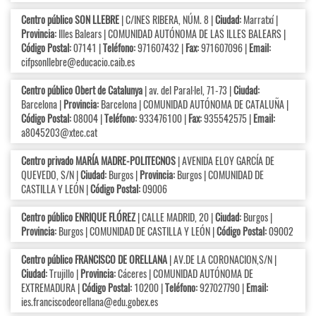
Centro público SON LLEBRE
| C/INES RIBERA, NÚM. 8 |
Ciudad:
Marratxí |
Provincia:
Illes Balears | COMUNIDAD AUTÓNOMA DE LAS ILLES BALEARS |
Código Postal:
07141 |
Teléfono:
971607432 |
Fax:
971607096 |
Email:
cifpsonllebre@educacio.caib.es
Centro público Obert de Catalunya
| av. del Paral·lel, 71-73 |
Ciudad:
Barcelona |
Provincia:
Barcelona | COMUNIDAD AUTÓNOMA DE CATALUÑA |
Código Postal:
08004 |
Teléfono:
933476100 |
Fax:
935542575 |
Email:
a8045203@xtec.cat
Centro privado MARÍA MADRE-POLITECNOS
| AVENIDA ELOY GARCÍA DE
QUEVEDO, S/N |
Ciudad:
Burgos |
Provincia:
Burgos | COMUNIDAD DE
CASTILLA Y LEÓN |
Código Postal:
09006
Centro público ENRIQUE FLÓREZ
| CALLE MADRID, 20 |
Ciudad:
Burgos |
Provincia:
Burgos | COMUNIDAD DE CASTILLA Y LEÓN |
Código Postal:
09002
Centro público FRANCISCO DE ORELLANA
| AV.DE LA CORONACION,S/N |
Ciudad:
Trujillo |
Provincia:
Cáceres | COMUNIDAD AUTÓNOMA DE
EXTREMADURA |
Código Postal:
10200 |
Teléfono:
927027790 |
Email:
ies.franciscodeorellana@edu.gobex.es