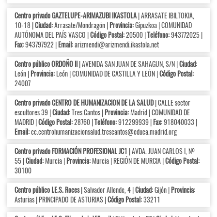
Centro privado GAZTELUPE-ARIMAZUBI IKASTOLA
| ARRASATE IBILTOKIA,
10-18 |
Ciudad:
Arrasate/Mondragón |
Provincia:
Gipuzkoa | COMUNIDAD
AUTÓNOMA DEL PAÍS VASCO |
Código Postal:
20500 |
Teléfono:
943772025 |
Fax:
943797922 |
Email:
arizmendi@arizmendi.ikastola.net
Centro público ORDOÑO II
| AVENIDA SAN JUAN DE SAHAGUN, S/N |
Ciudad:
León |
Provincia:
León | COMUNIDAD DE CASTILLA Y LEÓN |
Código Postal:
24007
Centro privado CENTRO DE HUMANIZACION DE LA SALUD
| CALLE sector
escultores 39 |
Ciudad:
Tres Cantos |
Provincia:
Madrid | COMUNIDAD DE
MADRID |
Código Postal:
28760 |
Teléfono:
912299939 |
Fax:
918040033 |
Email:
cc.centrohumanizacionsalud.trescantos@educa.madrid.org
Centro privado FORMACIÓN PROFESIONAL JC1
| AVDA. JUAN CARLOS I, Nº
55 |
Ciudad:
Murcia |
Provincia:
Murcia | REGIÓN DE MURCIA |
Código Postal:
30100
Centro público I.E.S. Roces
| Salvador Allende, 4 |
Ciudad:
Gijón |
Provincia:
Asturias | PRINCIPADO DE ASTURIAS |
Código Postal:
33211