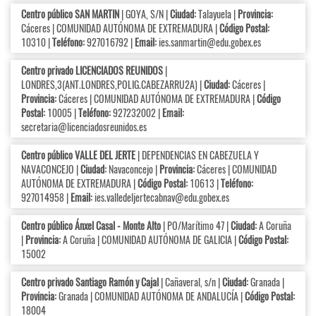
Centro público SAN MARTIN
| GOYA, S/N |
Ciudad:
Talayuela |
Provincia:
Cáceres | COMUNIDAD AUTÓNOMA DE EXTREMADURA |
Código Postal:
10310 |
Teléfono:
927016792 |
Email:
ies.sanmartin@edu.gobex.es
Centro privado LICENCIADOS REUNIDOS
|
LONDRES,3(ANT.LONDRES,POLIG.CABEZARRU2A) |
Ciudad:
Cáceres |
Provincia:
Cáceres | COMUNIDAD AUTÓNOMA DE EXTREMADURA |
Código
Postal:
10005 |
Teléfono:
927232002 |
Email:
secretaria@licenciadosreunidos.es
Centro público VALLE DEL JERTE
| DEPENDENCIAS EN CABEZUELA Y
NAVACONCEJO |
Ciudad:
Navaconcejo |
Provincia:
Cáceres | COMUNIDAD
AUTÓNOMA DE EXTREMADURA |
Código Postal:
10613 |
Teléfono:
927014958 |
Email:
ies.valledeljertecabnav@edu.gobex.es
Centro público Ánxel Casal - Monte Alto
| PO/Marítimo 47 |
Ciudad:
A Coruña
|
Provincia:
A Coruña | COMUNIDAD AUTÓNOMA DE GALICIA |
Código Postal:
15002
Centro privado Santiago Ramón y Cajal
| Cañaveral, s/n |
Ciudad:
Granada |
Provincia:
Granada | COMUNIDAD AUTÓNOMA DE ANDALUCÍA |
Código Postal:
18004