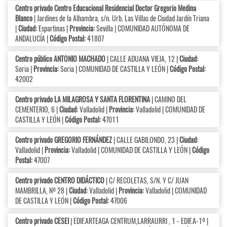
Centro privado Centro Educacional Residencial Doctor Gregorio Medina
Blanco
| Jardines de la Alhambra, s/n. Urb. Las Villas de Ciudad Jardín Triana
|
Ciudad:
Espartinas |
Provincia:
Sevilla | COMUNIDAD AUTÓNOMA DE
ANDALUCÍA |
Código Postal:
41807
Centro público ANTONIO MACHADO
| CALLE ADUANA VIEJA, 12 |
Ciudad:
Soria |
Provincia:
Soria | COMUNIDAD DE CASTILLA Y LEÓN |
Código Postal:
42002
Centro privado LA MILAGROSA Y SANTA FLORENTINA
| CAMINO DEL
CEMENTERIO, 6 |
Ciudad:
Valladolid |
Provincia:
Valladolid | COMUNIDAD DE
CASTILLA Y LEÓN |
Código Postal:
47011
Centro privado GREGORIO FERNÁNDEZ
| CALLE GABILONDO, 23 |
Ciudad:
Valladolid |
Provincia:
Valladolid | COMUNIDAD DE CASTILLA Y LEÓN |
Código
Postal:
47007
Centro privado CENTRO DIDÁCTICO
| C/ RECOLETAS, S/N. Y C/ JUAN
MAMBRILLA, Nº 28 |
Ciudad:
Valladolid |
Provincia:
Valladolid | COMUNIDAD
DE CASTILLA Y LEÓN |
Código Postal:
47006
Centro privado CESEI
| EDIF.ARTEAGA CENTRUM,LARRAURRI , 1 - EDIF.A-1º |