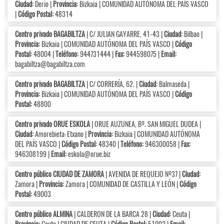
Ciudad:
Derio |
Provincia:
Bizkaia | COMUNIDAD AUTÓNOMA DEL PAÍS VASCO
|
Código Postal:
48314
Centro privado BAGABILTZA
| C/ JULIAN GAYARRE, 41-43 |
Ciudad:
Bilbao |
Provincia:
Bizkaia | COMUNIDAD AUTÓNOMA DEL PAÍS VASCO |
Código
Postal:
48004 |
Teléfono:
944731444 |
Fax:
944598075 |
Email:
bagabiltza@bagabiltza.com
Centro privado BAGABILTZA
| C/ CORRERÍA, 62. |
Ciudad:
Balmaseda |
Provincia:
Bizkaia | COMUNIDAD AUTÓNOMA DEL PAÍS VASCO |
Código
Postal:
48800
Centro privado ORUE ESKOLA
| ORUE AUZUNEA, Bº. SAN MIGUEL DUDEA |
Ciudad:
Amorebieta-Etxano |
Provincia:
Bizkaia | COMUNIDAD AUTÓNOMA
DEL PAÍS VASCO |
Código Postal:
48340 |
Teléfono:
946300058 |
Fax:
946308199 |
Email:
eskola@orue.biz
Centro público CIUDAD DE ZAMORA
| AVENIDA DE REQUEJO Nº37 |
Ciudad:
Zamora |
Provincia:
Zamora | COMUNIDAD DE CASTILLA Y LEÓN |
Código
Postal:
49003
Centro público ALMINA
| CALDERON DE LA BARCA 28 |
Ciudad:
Ceuta |
Provincia:
Ceuta | CIUDAD DE CEUTA |
Código Postal:
51002 |
Email: