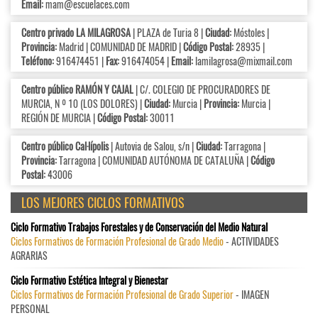
Email:
mam@escuelaces.com
Centro privado LA MILAGROSA
| PLAZA de Turia 8 |
Ciudad:
Móstoles |
Provincia:
Madrid | COMUNIDAD DE MADRID |
Código Postal:
28935 |
Teléfono:
916474451 |
Fax:
916474054 |
Email:
lamilagrosa@mixmail.com
Centro público RAMÓN Y CAJAL
| C/. COLEGIO DE PROCURADORES DE
MURCIA, N º 10 (LOS DOLORES) |
Ciudad:
Murcia |
Provincia:
Murcia |
REGIÓN DE MURCIA |
Código Postal:
30011
Centro público Cal·lípolis
| Autovia de Salou, s/n |
Ciudad:
Tarragona |
Provincia:
Tarragona | COMUNIDAD AUTÓNOMA DE CATALUÑA |
Código
Postal:
43006
LOS MEJORES CICLOS FORMATIVOS
Ciclo Formativo Trabajos Forestales y de Conservación del Medio Natural
Ciclos Formativos de Formación Profesional de Grado Medio
- ACTIVIDADES
AGRARIAS
Ciclo Formativo Estética Integral y Bienestar
Ciclos Formativos de Formación Profesional de Grado Superior
- IMAGEN
PERSONAL