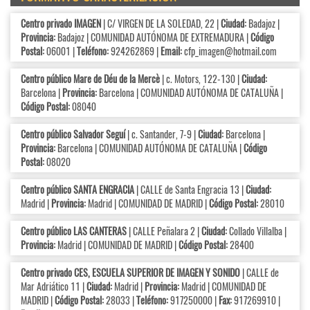
Centro privado IMAGEN
| C/ VIRGEN DE LA SOLEDAD, 22 |
Ciudad:
Badajoz |
Provincia:
Badajoz | COMUNIDAD AUTÓNOMA DE EXTREMADURA |
Código
Postal:
06001 |
Teléfono:
924262869 |
Email:
cfp_imagen@hotmail.com
Centro público Mare de Déu de la Mercè
| c. Motors, 122-130 |
Ciudad:
Barcelona |
Provincia:
Barcelona | COMUNIDAD AUTÓNOMA DE CATALUÑA |
Código Postal:
08040
Centro público Salvador Seguí
| c. Santander, 7-9 |
Ciudad:
Barcelona |
Provincia:
Barcelona | COMUNIDAD AUTÓNOMA DE CATALUÑA |
Código
Postal:
08020
Centro público SANTA ENGRACIA
| CALLE de Santa Engracia 13 |
Ciudad:
Madrid |
Provincia:
Madrid | COMUNIDAD DE MADRID |
Código Postal:
28010
Centro público LAS CANTERAS
| CALLE Peñalara 2 |
Ciudad:
Collado Villalba |
Provincia:
Madrid | COMUNIDAD DE MADRID |
Código Postal:
28400
Centro privado CES, ESCUELA SUPERIOR DE IMAGEN Y SONIDO
| CALLE de
Mar Adriático 11 |
Ciudad:
Madrid |
Provincia:
Madrid | COMUNIDAD DE
MADRID |
Código Postal:
28033 |
Teléfono:
917250000 |
Fax:
917269910 |