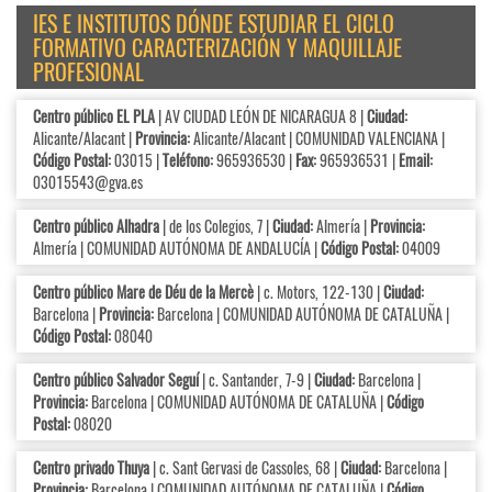
IES E INSTITUTOS DÓNDE ESTUDIAR EL CICLO
FORMATIVO CARACTERIZACIÓN Y MAQUILLAJE
PROFESIONAL
Centro público EL PLA
| AV CIUDAD LEÓN DE NICARAGUA 8 |
Ciudad:
Alicante/Alacant |
Provincia:
Alicante/Alacant | COMUNIDAD VALENCIANA |
Código Postal:
03015 |
Teléfono:
965936530 |
Fax:
965936531 |
Email:
03015543@gva.es
Centro público Alhadra
| de los Colegios, 7 |
Ciudad:
Almería |
Provincia:
Almería | COMUNIDAD AUTÓNOMA DE ANDALUCÍA |
Código Postal:
04009
Centro público Mare de Déu de la Mercè
| c. Motors, 122-130 |
Ciudad:
Barcelona |
Provincia:
Barcelona | COMUNIDAD AUTÓNOMA DE CATALUÑA |
Código Postal:
08040
Centro público Salvador Seguí
| c. Santander, 7-9 |
Ciudad:
Barcelona |
Provincia:
Barcelona | COMUNIDAD AUTÓNOMA DE CATALUÑA |
Código
Postal:
08020
Centro privado Thuya
| c. Sant Gervasi de Cassoles, 68 |
Ciudad:
Barcelona |
Provincia:
Barcelona | COMUNIDAD AUTÓNOMA DE CATALUÑA |
Código