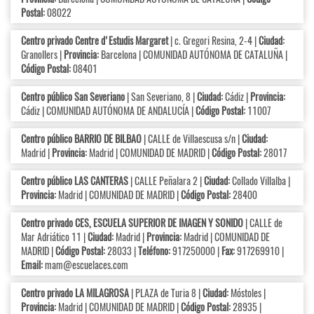
Postal:
08022
Centro privado Centre d'Estudis Margaret
| c. Gregori Resina, 2-4 |
Ciudad:
Granollers |
Provincia:
Barcelona | COMUNIDAD AUTÓNOMA DE CATALUÑA |
Código Postal:
08401
Centro público San Severiano
| San Severiano, 8 |
Ciudad:
Cádiz |
Provincia:
Cádiz | COMUNIDAD AUTÓNOMA DE ANDALUCÍA |
Código Postal:
11007
Centro público BARRIO DE BILBAO
| CALLE de Villaescusa s/n |
Ciudad:
Madrid |
Provincia:
Madrid | COMUNIDAD DE MADRID |
Código Postal:
28017
Centro público LAS CANTERAS
| CALLE Peñalara 2 |
Ciudad:
Collado Villalba |
Provincia:
Madrid | COMUNIDAD DE MADRID |
Código Postal:
28400
Centro privado CES, ESCUELA SUPERIOR DE IMAGEN Y SONIDO
| CALLE de
Mar Adriático 11 |
Ciudad:
Madrid |
Provincia:
Madrid | COMUNIDAD DE
MADRID |
Código Postal:
28033 |
Teléfono:
917250000 |
Fax:
917269910 |
Email:
mam@escuelaces.com
Centro privado LA MILAGROSA
| PLAZA de Turia 8 |
Ciudad:
Móstoles |
Provincia:
Madrid | COMUNIDAD DE MADRID |
Código Postal:
28935 |