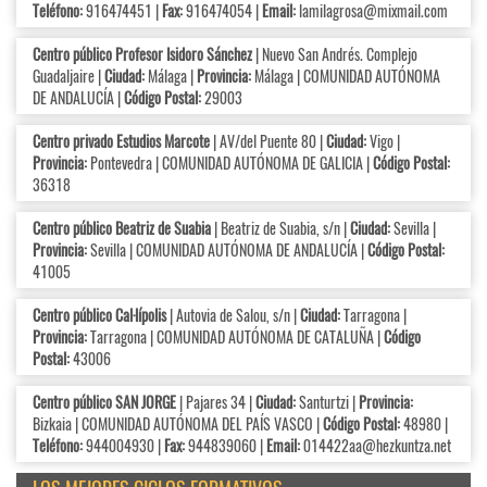
Teléfono:
916474451 |
Fax:
916474054 |
Email:
lamilagrosa@mixmail.com
Centro público Profesor Isidoro Sánchez
| Nuevo San Andrés. Complejo
Guadaljaire |
Ciudad:
Málaga |
Provincia:
Málaga | COMUNIDAD AUTÓNOMA
DE ANDALUCÍA |
Código Postal:
29003
Centro privado Estudios Marcote
| AV/del Puente 80 |
Ciudad:
Vigo |
Provincia:
Pontevedra | COMUNIDAD AUTÓNOMA DE GALICIA |
Código Postal:
36318
Centro público Beatriz de Suabia
| Beatriz de Suabia, s/n |
Ciudad:
Sevilla |
Provincia:
Sevilla | COMUNIDAD AUTÓNOMA DE ANDALUCÍA |
Código Postal:
41005
Centro público Cal·lípolis
| Autovia de Salou, s/n |
Ciudad:
Tarragona |
Provincia:
Tarragona | COMUNIDAD AUTÓNOMA DE CATALUÑA |
Código
Postal:
43006
Centro público SAN JORGE
| Pajares 34 |
Ciudad:
Santurtzi |
Provincia:
Bizkaia | COMUNIDAD AUTÓNOMA DEL PAÍS VASCO |
Código Postal:
48980 |
Teléfono:
944004930 |
Fax:
944839060 |
Email:
014422aa@hezkuntza.net