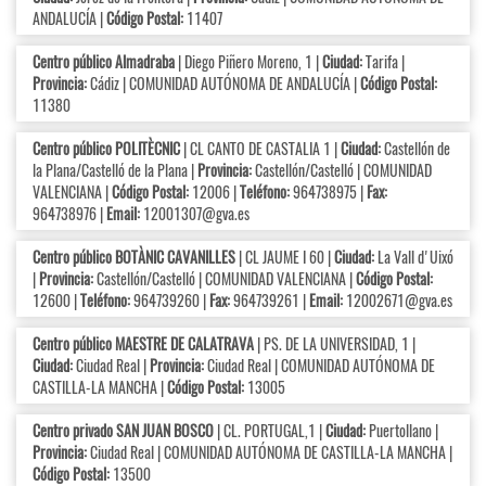
ANDALUCÍA |
Código Postal:
11407
Centro público Almadraba
| Diego Piñero Moreno, 1 |
Ciudad:
Tarifa |
Provincia:
Cádiz | COMUNIDAD AUTÓNOMA DE ANDALUCÍA |
Código Postal:
11380
Centro público POLITÈCNIC
| CL CANTO DE CASTALIA 1 |
Ciudad:
Castellón de
la Plana/Castelló de la Plana |
Provincia:
Castellón/Castelló | COMUNIDAD
VALENCIANA |
Código Postal:
12006 |
Teléfono:
964738975 |
Fax:
964738976 |
Email:
12001307@gva.es
Centro público BOTÀNIC CAVANILLES
| CL JAUME I 60 |
Ciudad:
La Vall d'Uixó
|
Provincia:
Castellón/Castelló | COMUNIDAD VALENCIANA |
Código Postal:
12600 |
Teléfono:
964739260 |
Fax:
964739261 |
Email:
12002671@gva.es
Centro público MAESTRE DE CALATRAVA
| PS. DE LA UNIVERSIDAD, 1 |
Ciudad:
Ciudad Real |
Provincia:
Ciudad Real | COMUNIDAD AUTÓNOMA DE
CASTILLA-LA MANCHA |
Código Postal:
13005
Centro privado SAN JUAN BOSCO
| CL. PORTUGAL,1 |
Ciudad:
Puertollano |
Provincia:
Ciudad Real | COMUNIDAD AUTÓNOMA DE CASTILLA-LA MANCHA |
Código Postal:
13500