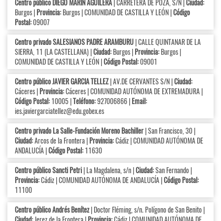
Centro público DIEGO MARÍN AGUILERA
| CARRETERA DE POZA, S/N |
Ciudad:
Burgos |
Provincia:
Burgos | COMUNIDAD DE CASTILLA Y LEÓN |
Código
Postal:
09007
Centro privado SALESIANOS PADRE ARAMBURU
| CALLE QUINTANAR DE LA
SIERRA, 11 (LA CASTELLANA) |
Ciudad:
Burgos |
Provincia:
Burgos |
COMUNIDAD DE CASTILLA Y LEÓN |
Código Postal:
09001
Centro público JAVIER GARCIA TELLEZ
| AV.DE CERVANTES S/N |
Ciudad:
Cáceres |
Provincia:
Cáceres | COMUNIDAD AUTÓNOMA DE EXTREMADURA |
Código Postal:
10005 |
Teléfono:
927006866 |
Email:
ies.javiergarciatellez@edu.gobex.es
Centro privado La Salle-Fundación Moreno Bachiller
| San Francisco, 30 |
Ciudad:
Arcos de la Frontera |
Provincia:
Cádiz | COMUNIDAD AUTÓNOMA DE
ANDALUCÍA |
Código Postal:
11630
Centro público Sancti Petri
| La Magdalena, s/n |
Ciudad:
San Fernando |
Provincia:
Cádiz | COMUNIDAD AUTÓNOMA DE ANDALUCÍA |
Código Postal:
11100
Centro público Andrés Benítez
| Doctor Fléming, s/n. Polígono de San Benito |
Ciudad:
Jerez de la Frontera |
Provincia:
Cádiz | COMUNIDAD AUTÓNOMA DE