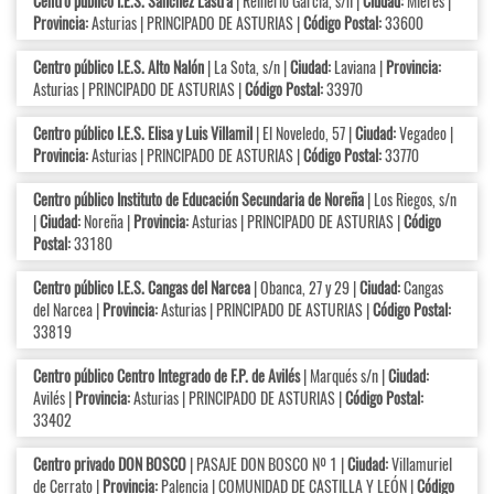
Centro público I.E.S. Sánchez Lastra
| Reinerio García, s/n |
Ciudad:
Mieres |
Provincia:
Asturias | PRINCIPADO DE ASTURIAS |
Código Postal:
33600
Centro público I.E.S. Alto Nalón
| La Sota, s/n |
Ciudad:
Laviana |
Provincia:
Asturias | PRINCIPADO DE ASTURIAS |
Código Postal:
33970
Centro público I.E.S. Elisa y Luis Villamil
| El Noveledo, 57 |
Ciudad:
Vegadeo |
Provincia:
Asturias | PRINCIPADO DE ASTURIAS |
Código Postal:
33770
Centro público Instituto de Educación Secundaria de Noreña
| Los Riegos, s/n
|
Ciudad:
Noreña |
Provincia:
Asturias | PRINCIPADO DE ASTURIAS |
Código
Postal:
33180
Centro público I.E.S. Cangas del Narcea
| Obanca, 27 y 29 |
Ciudad:
Cangas
del Narcea |
Provincia:
Asturias | PRINCIPADO DE ASTURIAS |
Código Postal:
33819
Centro público Centro Integrado de F.P. de Avilés
| Marqués s/n |
Ciudad:
Avilés |
Provincia:
Asturias | PRINCIPADO DE ASTURIAS |
Código Postal:
33402
Centro privado DON BOSCO
| PASAJE DON BOSCO Nº 1 |
Ciudad:
Villamuriel
de Cerrato |
Provincia:
Palencia | COMUNIDAD DE CASTILLA Y LEÓN |
Código