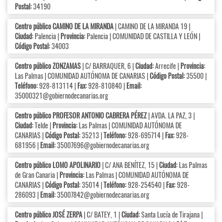
Postal:
34190
Centro público CAMINO DE LA MIRANDA
| CAMINO DE LA MIRANDA 19 |
Ciudad:
Palencia |
Provincia:
Palencia | COMUNIDAD DE CASTILLA Y LEÓN |
Código Postal:
34003
Centro público ZONZAMAS
| C/ BARRAQUER, 6 |
Ciudad:
Arrecife |
Provincia:
Las Palmas | COMUNIDAD AUTÓNOMA DE CANARIAS |
Código Postal:
35500 |
Teléfono:
928-813114 |
Fax:
928-810840 |
Email:
35000321@gobiernodecanarias.org
Centro público PROFESOR ANTONIO CABRERA PÉREZ
| AVDA. LA PAZ, 3 |
Ciudad:
Telde |
Provincia:
Las Palmas | COMUNIDAD AUTÓNOMA DE
CANARIAS |
Código Postal:
35213 |
Teléfono:
928-695714 |
Fax:
928-
681956 |
Email:
35007696@gobiernodecanarias.org
Centro público LOMO APOLINARIO
| C/ ANA BENÍTEZ, 15 |
Ciudad:
Las Palmas
de Gran Canaria |
Provincia:
Las Palmas | COMUNIDAD AUTÓNOMA DE
CANARIAS |
Código Postal:
35014 |
Teléfono:
928-254540 |
Fax:
928-
286093 |
Email:
35007842@gobiernodecanarias.org
Centro público JOSÉ ZERPA
| C/ BATEY, 1 |
Ciudad:
Santa Lucía de Tirajana |