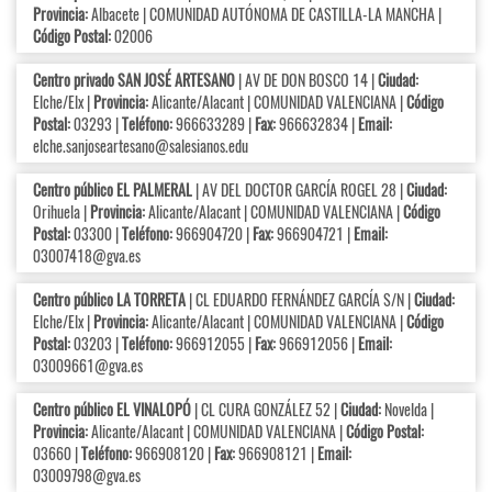
Provincia:
Albacete | COMUNIDAD AUTÓNOMA DE CASTILLA-LA MANCHA |
Código Postal:
02006
Centro privado SAN JOSÉ ARTESANO
| AV DE DON BOSCO 14 |
Ciudad:
Elche/Elx |
Provincia:
Alicante/Alacant | COMUNIDAD VALENCIANA |
Código
Postal:
03293 |
Teléfono:
966633289 |
Fax:
966632834 |
Email:
elche.sanjoseartesano@salesianos.edu
Centro público EL PALMERAL
| AV DEL DOCTOR GARCÍA ROGEL 28 |
Ciudad:
Orihuela |
Provincia:
Alicante/Alacant | COMUNIDAD VALENCIANA |
Código
Postal:
03300 |
Teléfono:
966904720 |
Fax:
966904721 |
Email:
03007418@gva.es
Centro público LA TORRETA
| CL EDUARDO FERNÁNDEZ GARCÍA S/N |
Ciudad:
Elche/Elx |
Provincia:
Alicante/Alacant | COMUNIDAD VALENCIANA |
Código
Postal:
03203 |
Teléfono:
966912055 |
Fax:
966912056 |
Email:
03009661@gva.es
Centro público EL VINALOPÓ
| CL CURA GONZÁLEZ 52 |
Ciudad:
Novelda |
Provincia:
Alicante/Alacant | COMUNIDAD VALENCIANA |
Código Postal:
03660 |
Teléfono:
966908120 |
Fax:
966908121 |
Email:
03009798@gva.es