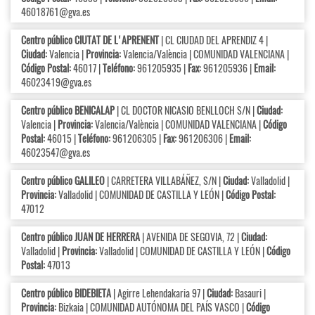
46018761@gva.es
Centro público CIUTAT DE L'APRENENT
| CL CIUDAD DEL APRENDIZ 4 |
Ciudad:
Valencia |
Provincia:
Valencia/València | COMUNIDAD VALENCIANA |
Código Postal:
46017 |
Teléfono:
961205935 |
Fax:
961205936 |
Email:
46023419@gva.es
Centro público BENICALAP
| CL DOCTOR NICASIO BENLLOCH S/N |
Ciudad:
Valencia |
Provincia:
Valencia/València | COMUNIDAD VALENCIANA |
Código
Postal:
46015 |
Teléfono:
961206305 |
Fax:
961206306 |
Email:
46023547@gva.es
Centro público GALILEO
| CARRETERA VILLABÁÑEZ, S/N |
Ciudad:
Valladolid |
Provincia:
Valladolid | COMUNIDAD DE CASTILLA Y LEÓN |
Código Postal:
47012
Centro público JUAN DE HERRERA
| AVENIDA DE SEGOVIA, 72 |
Ciudad:
Valladolid |
Provincia:
Valladolid | COMUNIDAD DE CASTILLA Y LEÓN |
Código
Postal:
47013
Centro público BIDEBIETA
| Agirre Lehendakaria 97 |
Ciudad:
Basauri |
Provincia:
Bizkaia | COMUNIDAD AUTÓNOMA DEL PAÍS VASCO |
Código