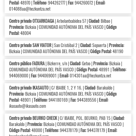
Postal:
48970 |
Teléfono:
944262777 |
Fax:
944260072 |
Email:
014088aa@hezkuntza.net
Centro privado OTXARKOAGA
| Arbolantxabidea 57 |
Ciudad:
Bilbao |
Provincia:
Bizkaia | COMUNIDAD AUTÓNOMA DEL PAÍS VASCO |
Código
Postal:
48004
Centro privado SAN VIATOR
| San Cristóbal 2 |
Ciudad:
Sopuerta |
Provincia:
Bizkaia | COMUNIDAD AUTÓNOMA DEL PAÍS VASCO |
Código Postal:
48190
Centro público FADURA
| Bizkerre, s/n |
Ciudad:
Getxo |
Provincia:
Bizkaia |
COMUNIDAD AUTÓNOMA DEL PAÍS VASCO |
Código Postal:
48991 |
Teléfono:
944069000 |
Fax:
944069001 |
Email:
014301aa@hezkuntza.net
Centro privado IKASAUTO
| C/ IBAIBE 1, 2 Y 16. |
Ciudad:
Barakaldo |
Provincia:
Bizkaia | COMUNIDAD AUTÓNOMA DEL PAÍS VASCO |
Código
Postal:
48901 |
Teléfono:
944180169 |
Fax:
944389556 |
Email:
ikasauto@ikasauto.com
Centro privado BEURKO CHECK
| C/ IBAIBE, POL. BEURKO, PAB 15 |
Ciudad:
Barakaldo |
Provincia:
Bizkaia | COMUNIDAD AUTÓNOMA DEL PAÍS VASCO |
Código Postal:
48000 |
Teléfono:
944378179 |
Fax:
944378179 |
Email: