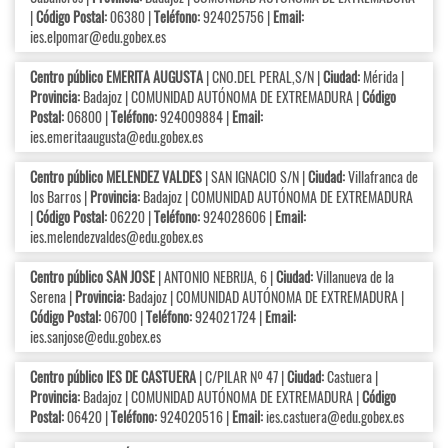
|
Código Postal:
06380 |
Teléfono:
924025756 |
Email:
ies.elpomar@edu.gobex.es
Centro público EMERITA AUGUSTA
| CNO.DEL PERAL,S/N |
Ciudad:
Mérida |
Provincia:
Badajoz | COMUNIDAD AUTÓNOMA DE EXTREMADURA |
Código
Postal:
06800 |
Teléfono:
924009884 |
Email:
ies.emeritaaugusta@edu.gobex.es
Centro público MELENDEZ VALDES
| SAN IGNACIO S/N |
Ciudad:
Villafranca de
los Barros |
Provincia:
Badajoz | COMUNIDAD AUTÓNOMA DE EXTREMADURA
|
Código Postal:
06220 |
Teléfono:
924028606 |
Email:
ies.melendezvaldes@edu.gobex.es
Centro público SAN JOSE
| ANTONIO NEBRIJA, 6 |
Ciudad:
Villanueva de la
Serena |
Provincia:
Badajoz | COMUNIDAD AUTÓNOMA DE EXTREMADURA |
Código Postal:
06700 |
Teléfono:
924021724 |
Email:
ies.sanjose@edu.gobex.es
Centro público IES DE CASTUERA
| C/PILAR Nº 47 |
Ciudad:
Castuera |
Provincia:
Badajoz | COMUNIDAD AUTÓNOMA DE EXTREMADURA |
Código
Postal:
06420 |
Teléfono:
924020516 |
Email:
ies.castuera@edu.gobex.es