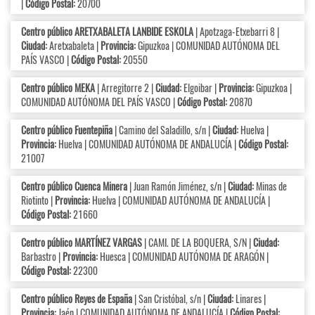
|
Código Postal:
20700
Centro público ARETXABALETA LANBIDE ESKOLA
| Apotzaga-Etxebarri 8 |
Ciudad:
Aretxabaleta |
Provincia:
Gipuzkoa | COMUNIDAD AUTÓNOMA DEL
PAÍS VASCO |
Código Postal:
20550
Centro público MEKA
| Arregitorre 2 |
Ciudad:
Elgoibar |
Provincia:
Gipuzkoa |
COMUNIDAD AUTÓNOMA DEL PAÍS VASCO |
Código Postal:
20870
Centro público Fuentepiña
| Camino del Saladillo, s/n |
Ciudad:
Huelva |
Provincia:
Huelva | COMUNIDAD AUTÓNOMA DE ANDALUCÍA |
Código Postal:
21007
Centro público Cuenca Minera
| Juan Ramón Jiménez, s/n |
Ciudad:
Minas de
Riotinto |
Provincia:
Huelva | COMUNIDAD AUTÓNOMA DE ANDALUCÍA |
Código Postal:
21660
Centro público MARTÍNEZ VARGAS
| CAMI. DE LA BOQUERA, S/N |
Ciudad:
Barbastro |
Provincia:
Huesca | COMUNIDAD AUTÓNOMA DE ARAGÓN |
Código Postal:
22300
Centro público Reyes de España
| San Cristóbal, s/n |
Ciudad:
Linares |
Provincia:
Jaén | COMUNIDAD AUTÓNOMA DE ANDALUCÍA |
Código Postal: