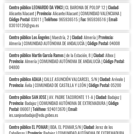
Centro público LEONARDO DA VINCI
| CL BARONIA DE POLOP 12 |
Ciudad:
Alicante/Alacant |
Provincia:
Alicante/Alacant | COMUNIDAD VALENCIANA |
Código Postal:
03011 |
Teléfono:
965936515 |
Fax:
965936516 |
Email:
03010120@gva.es
Centro público Los Ángeles
| Maestría, 2 |
Ciudad:
Almería |
Provincia:
Almería | COMUNIDAD AUTÓNOMA DE ANDALUCÍA |
Código Postal:
04008
Centro público Martín García Ramos
| de la Estación, 8 |
Ciudad:
Albox |
Provincia:
Almería | COMUNIDAD AUTÓNOMA DE ANDALUCÍA |
Código Postal:
04800
Centro público ADAJA
| CALLE ASUNCIÓN VALCARCEL, S/N |
Ciudad:
Arévalo |
Provincia:
Ávila | COMUNIDAD DE CASTILLA Y LEÓN |
Código Postal:
05200
Centro público SAN JOSE
| AV. PADRE TACORONTE 11-A |
Ciudad:
Badajoz |
Provincia:
Badajoz | COMUNIDAD AUTÓNOMA DE EXTREMADURA |
Código
Postal:
06007 |
Teléfono:
924013670 |
Email:
ies.sanjosebadajo@edu.gobex.es
Centro público EL POMAR
| BDA. EL POMAR,S/N |
Ciudad:
Jerez de los
Caballeros |
Provincia:
Badajoz | COMUNIDAD AUTÓNOMA DE EXTREMADURA