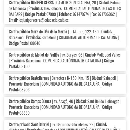
Centro público JUNÍPER SERRA
| CAMI DE SON CLADERA, 20 |
Ciudad:
Palma
de Mallorca |
Provincia:
Illes Balears | COMUNIDAD AUTÓNOMA DE LAS ILLES
BALEARS |
Código Postal:
07009 |
Teléfono:
971470774 |
Fax:
971706062 |
Email:
iesjuniperserra@educacio.caib.es
Centro público Mare de Déu de la Mercè
| c. Motors, 122-130 |
Ciudad:
Barcelona |
Provincia:
Barcelona | COMUNIDAD AUTÓNOMA DE CATALUÑA |
Código Postal:
08040
Centro público de Mollet del Vallès
| av. Burgos, 96 |
Ciudad:
Mollet del Vallès
|
Provincia:
Barcelona | COMUNIDAD AUTÓNOMA DE CATALUÑA |
Código
Postal:
08100
Centro público Castellarnau
| Carretera N-150, Km. 15 |
Ciudad:
Sabadell |
Provincia:
Barcelona | COMUNIDAD AUTÓNOMA DE CATALUÑA |
Código
Postal:
08206
Centro público Camps Blancs
| av. Aragó, 40 |
Ciudad:
Sant Boi de Llobregat |
Provincia:
Barcelona | COMUNIDAD AUTÓNOMA DE CATALUÑA |
Código
Postal:
08830
Centro privado Sant Gabriel
| av. Germans Gabrielistes, 22 |
Ciudad: