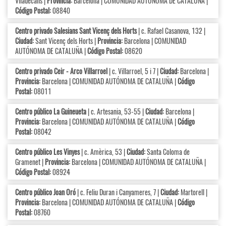
Viladecans |
Provincia:
Barcelona | COMUNIDAD AUTÓNOMA DE CATALUÑA |
Código Postal:
08840
Centro privado Salesians Sant Vicenç dels Horts
| c. Rafael Casanova, 132 |
Ciudad:
Sant Vicenç dels Horts |
Provincia:
Barcelona | COMUNIDAD
AUTÓNOMA DE CATALUÑA |
Código Postal:
08620
Centro privado Ceir - Arco Villarroel
| c. Villarroel, 5 i 7 |
Ciudad:
Barcelona |
Provincia:
Barcelona | COMUNIDAD AUTÓNOMA DE CATALUÑA |
Código
Postal:
08011
Centro público La Guineueta
| c. Artesania, 53-55 |
Ciudad:
Barcelona |
Provincia:
Barcelona | COMUNIDAD AUTÓNOMA DE CATALUÑA |
Código
Postal:
08042
Centro público Les Vinyes
| c. Amèrica, 53 |
Ciudad:
Santa Coloma de
Gramenet |
Provincia:
Barcelona | COMUNIDAD AUTÓNOMA DE CATALUÑA |
Código Postal:
08924
Centro público Joan Oró
| c. Feliu Duran i Canyameres, 7 |
Ciudad:
Martorell |
Provincia:
Barcelona | COMUNIDAD AUTÓNOMA DE CATALUÑA |
Código
Postal:
08760