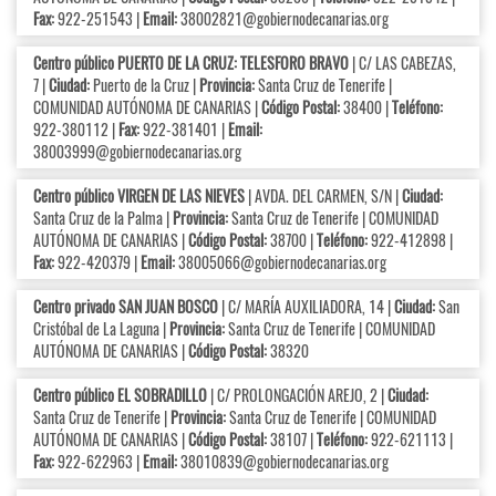
Fax:
922-251543 |
Email:
38002821@gobiernodecanarias.org
Centro público PUERTO DE LA CRUZ: TELESFORO BRAVO
| C/ LAS CABEZAS,
7 |
Ciudad:
Puerto de la Cruz |
Provincia:
Santa Cruz de Tenerife |
COMUNIDAD AUTÓNOMA DE CANARIAS |
Código Postal:
38400 |
Teléfono:
922-380112 |
Fax:
922-381401 |
Email:
38003999@gobiernodecanarias.org
Centro público VIRGEN DE LAS NIEVES
| AVDA. DEL CARMEN, S/N |
Ciudad:
Santa Cruz de la Palma |
Provincia:
Santa Cruz de Tenerife | COMUNIDAD
AUTÓNOMA DE CANARIAS |
Código Postal:
38700 |
Teléfono:
922-412898 |
Fax:
922-420379 |
Email:
38005066@gobiernodecanarias.org
Centro privado SAN JUAN BOSCO
| C/ MARÍA AUXILIADORA, 14 |
Ciudad:
San
Cristóbal de La Laguna |
Provincia:
Santa Cruz de Tenerife | COMUNIDAD
AUTÓNOMA DE CANARIAS |
Código Postal:
38320
Centro público EL SOBRADILLO
| C/ PROLONGACIÓN AREJO, 2 |
Ciudad:
Santa Cruz de Tenerife |
Provincia:
Santa Cruz de Tenerife | COMUNIDAD
AUTÓNOMA DE CANARIAS |
Código Postal:
38107 |
Teléfono:
922-621113 |
Fax:
922-622963 |
Email:
38010839@gobiernodecanarias.org