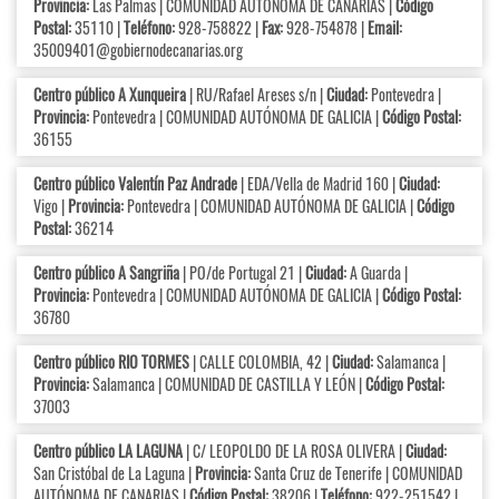
Provincia:
Las Palmas | COMUNIDAD AUTÓNOMA DE CANARIAS |
Código
Postal:
35110 |
Teléfono:
928-758822 |
Fax:
928-754878 |
Email:
35009401@gobiernodecanarias.org
Centro público A Xunqueira
| RU/Rafael Areses s/n |
Ciudad:
Pontevedra |
Provincia:
Pontevedra | COMUNIDAD AUTÓNOMA DE GALICIA |
Código Postal:
36155
Centro público Valentín Paz Andrade
| EDA/Vella de Madrid 160 |
Ciudad:
Vigo |
Provincia:
Pontevedra | COMUNIDAD AUTÓNOMA DE GALICIA |
Código
Postal:
36214
Centro público A Sangriña
| PO/de Portugal 21 |
Ciudad:
A Guarda |
Provincia:
Pontevedra | COMUNIDAD AUTÓNOMA DE GALICIA |
Código Postal:
36780
Centro público RIO TORMES
| CALLE COLOMBIA, 42 |
Ciudad:
Salamanca |
Provincia:
Salamanca | COMUNIDAD DE CASTILLA Y LEÓN |
Código Postal:
37003
Centro público LA LAGUNA
| C/ LEOPOLDO DE LA ROSA OLIVERA |
Ciudad:
San Cristóbal de La Laguna |
Provincia:
Santa Cruz de Tenerife | COMUNIDAD
AUTÓNOMA DE CANARIAS |
Código Postal:
38206 |
Teléfono:
922-251542 |