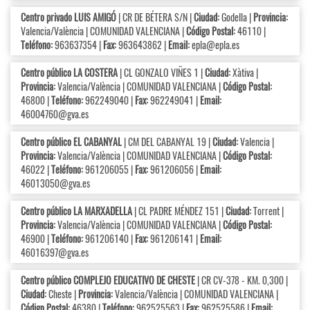
Centro privado LUIS AMIGÓ
| CR DE BÉTERA S/N |
Ciudad:
Godella |
Provincia:
Valencia/València | COMUNIDAD VALENCIANA |
Código Postal:
46110 |
Teléfono:
963637354 |
Fax:
963643862 |
Email:
epla@epla.es
Centro público LA COSTERA
| CL GONZALO VIÑES 1 |
Ciudad:
Xàtiva |
Provincia:
Valencia/València | COMUNIDAD VALENCIANA |
Código Postal:
46800 |
Teléfono:
962249040 |
Fax:
962249041 |
Email:
46004760@gva.es
Centro público EL CABANYAL
| CM DEL CABANYAL 19 |
Ciudad:
Valencia |
Provincia:
Valencia/València | COMUNIDAD VALENCIANA |
Código Postal:
46022 |
Teléfono:
961206055 |
Fax:
961206056 |
Email:
46013050@gva.es
Centro público LA MARXADELLA
| CL PADRE MÉNDEZ 151 |
Ciudad:
Torrent |
Provincia:
Valencia/València | COMUNIDAD VALENCIANA |
Código Postal:
46900 |
Teléfono:
961206140 |
Fax:
961206141 |
Email:
46016397@gva.es
Centro público COMPLEJO EDUCATIVO DE CHESTE
| CR CV-378 - KM. 0,300 |
Ciudad:
Cheste |
Provincia:
Valencia/València | COMUNIDAD VALENCIANA |
Código Postal:
46380 |
Teléfono:
962525563 |
Fax:
962525586 |
Email: