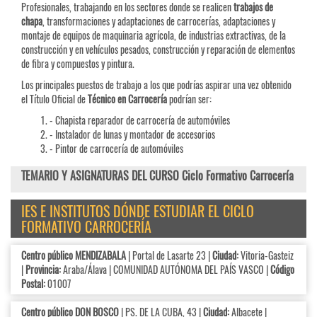
Profesionales, trabajando en los sectores donde se realicen
trabajos de
chapa
, transformaciones y adaptaciones de carrocerías, adaptaciones y
montaje de equipos de maquinaria agrícola, de industrias extractivas, de la
construcción y en vehículos pesados, construcción y reparación de elementos
de fibra y compuestos y pintura.
Los principales puestos de trabajo a los que podrías aspirar una vez obtenido
el Título Oficial de
Técnico en Carrocería
podrían ser:
- Chapista reparador de carrocería de automóviles
- Instalador de lunas y montador de accesorios
- Pintor de carrocería de automóviles
TEMARIO Y ASIGNATURAS DEL CURSO Ciclo Formativo Carrocería
IES E INSTITUTOS DÓNDE ESTUDIAR EL CICLO
FORMATIVO CARROCERÍA
Centro público MENDIZABALA
| Portal de Lasarte 23 |
Ciudad:
Vitoria-Gasteiz
|
Provincia:
Araba/Álava | COMUNIDAD AUTÓNOMA DEL PAÍS VASCO |
Código
Postal:
01007
Centro público DON BOSCO
| PS. DE LA CUBA, 43 |
Ciudad:
Albacete |