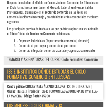
Después de estudiar el Módulo de Grado Medio en Comercio, los Titulados en
el Ciclo Formativo se insertan en el Mercado Laboral en diversas Salidas
Profesionales, trabajando en
el sector de comercio
en las áreas de
comercialización y almacenaje y en establecimientos comerciales medianos
o grandes.
Los principales puestos de trabajo a los que podrías aspirar una vez obtenido
el Título Oficial de
Técnico en Comercio
podrían ser:
- Empresas industriales (departamento comercial, almacén)
- Comercio al por mayor y comercio al por menor
- Comercio integrado, comercio asociado y agencias comerciales
TEMARIO Y ASIGNATURAS DEL CURSO Ciclo Formativo Comercio
IES E INSTITUTOS DÓNDE ESTUDIAR EL CICLO
FORMATIVO COMERCIO EN ILLESCAS
Centro público CONDESTABLE ÁLVARO DE LUNA
| CR. DE UGENA, S/N |
Ciudad:
Illescas |
Provincia:
Toledo | COMUNIDAD AUTÓNOMA DE CASTILLA-
LA MANCHA |
Código Postal:
45200
LOS MEJORES CICLOS FORMATIVOS