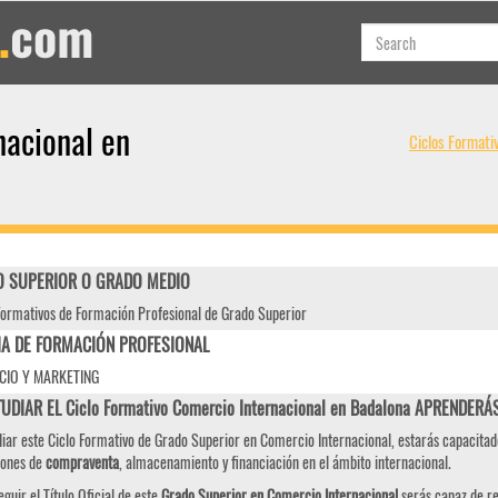
nacional en
Ciclos Formati
 SUPERIOR O GRADO MEDIO
Formativos de Formación Profesional de Grado Superior
IA DE FORMACIÓN PROFESIONAL
IO Y MARKETING
TUDIAR EL Ciclo Formativo Comercio Internacional en Badalona APRENDERÁ
diar este Ciclo Formativo de Grado Superior en Comercio Internacional, estarás capacitad
iones de
compraventa
, almacenamiento y financiación en el ámbito internacional.
eguir el Título Oficial de este
Grado Superior en Comercio Internacional
serás capaz de re