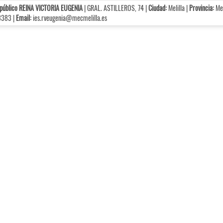
 público REINA VICTORIA EUGENIA
| GRAL. ASTILLEROS, 74 |
Ciudad:
Melilla |
Provincia:
Mel
383 |
Email:
ies.rveugenia@mecmelilla.es