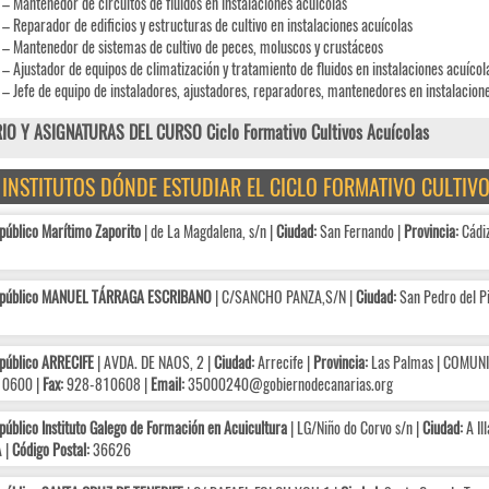
– Mantenedor de circuitos de fluidos en instalaciones acuícolas
– Reparador de edificios y estructuras de cultivo en instalaciones acuícolas
– Mantenedor de sistemas de cultivo de peces, moluscos y crustáceos
– Ajustador de equipos de climatización y tratamiento de fluidos en instalaciones acuícol
– Jefe de equipo de instaladores, ajustadores, reparadores, mantenedores en instalacion
IO Y ASIGNATURAS DEL CURSO Ciclo Formativo Cultivos Acuícolas
E INSTITUTOS DÓNDE ESTUDIAR EL CICLO FORMATIVO CULTIV
público Marítimo Zaporito
| de La Magdalena, s/n |
Ciudad:
San Fernando |
Provincia:
Cádi
 público MANUEL TÁRRAGA ESCRIBANO
| C/SANCHO PANZA,S/N |
Ciudad:
San Pedro del Pi
público ARRECIFE
| AVDA. DE NAOS, 2 |
Ciudad:
Arrecife |
Provincia:
Las Palmas | COMUN
0600 |
Fax:
928-810608 |
Email:
35000240@gobiernodecanarias.org
público Instituto Galego de Formación en Acuicultura
| LG/Niño do Corvo s/n |
Ciudad:
A Il
 |
Código Postal:
36626