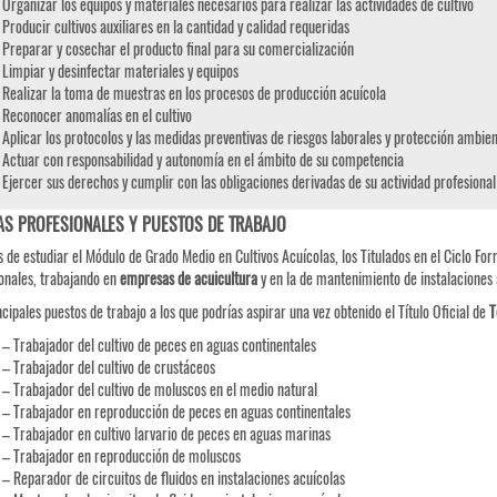
Organizar los equipos y materiales necesarios para realizar las actividades de cultivo
Producir cultivos auxiliares en la cantidad y calidad requeridas
Preparar y cosechar el producto final para su comercialización
Limpiar y desinfectar materiales y equipos
Realizar la toma de muestras en los procesos de producción acuícola
Reconocer anomalías en el cultivo
Aplicar los protocolos y las medidas preventivas de riesgos laborales y protección ambie
Actuar con responsabilidad y autonomía en el ámbito de su competencia
Ejercer sus derechos y cumplir con las obligaciones derivadas de su actividad profesional
AS PROFESIONALES Y PUESTOS DE TRABAJO
 de estudiar el Módulo de Grado Medio en Cultivos Acuícolas, los Titulados en el Ciclo For
onales, trabajando en
empresas de acuicultura
y en la de mantenimiento de instalaciones 
ncipales puestos de trabajo a los que podrías aspirar una vez obtenido el Título Oficial de
T
– Trabajador del cultivo de peces en aguas continentales
– Trabajador del cultivo de crustáceos
– Trabajador del cultivo de moluscos en el medio natural
– Trabajador en reproducción de peces en aguas continentales
– Trabajador en cultivo larvario de peces en aguas marinas
– Trabajador en reproducción de moluscos
– Reparador de circuitos de fluidos en instalaciones acuícolas