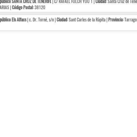
 público SANTA CRUZ DE TENERIFE
| C/ RAFAEL FOLCH YOU 1 |
Ciudad:
Santa Cruz de Tene
ARIAS |
Código Postal:
38120
público Els Alfacs
| c. Dr. Torné, s/n |
Ciudad:
Sant Carles de la Ràpita |
Provincia:
Tarrago