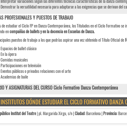
Interpretar variaciones según las diferentes técnicas características de la danza conte
Demostrar la versatilidad necesaria para adaptarse a las exigencias que se derivan del c
AS PROFESIONALES Y PUESTOS DE TRABAJO
 de estudiar el Ciclo FP en Danza Contemporánea, los Titulados en el Ciclo Formativo se i
ando en
compañías de ballets y en la docencia en Escuelas de Danza.
ncipales puestos de trabajo a los que podrías aspirar una vez obtenido el Título Oficial de
F
Espacios de ballet clásico
En la ópera
Comidas musicales
Participaciones en televisión
Eventos públicos o privados relaciones con el arte
Academias de baile
IO Y ASIGNATURAS DEL CURSO Ciclo Formativo Danza Contemporánea
E INSTITUTOS DÓNDE ESTUDIAR EL CICLO FORMATIVO DANZ
público Institut del Teatre
| pl. Margarida Xirgu, s/n |
Ciudad:
Barcelona |
Provincia:
Barce