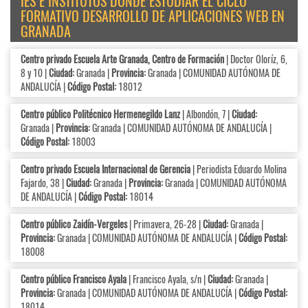
IES E INSTITUTOS DÓNDE ESTUDIAR EL CICLO
FORMATIVO DESARROLLO DE APLICACIONES WEB EN
GRANADA
Centro privado Escuela Arte Granada, Centro de Formación
| Doctor Oloríz, 6,
8 y 10 |
Ciudad:
Granada |
Provincia:
Granada | COMUNIDAD AUTÓNOMA DE
ANDALUCÍA |
Código Postal:
18012
Centro público Politécnico Hermenegildo Lanz
| Albondón, 7 |
Ciudad:
Granada |
Provincia:
Granada | COMUNIDAD AUTÓNOMA DE ANDALUCÍA |
Código Postal:
18003
Centro privado Escuela Internacional de Gerencia
| Periodista Eduardo Molina
Fajardo, 38 |
Ciudad:
Granada |
Provincia:
Granada | COMUNIDAD AUTÓNOMA
DE ANDALUCÍA |
Código Postal:
18014
Centro público Zaidín-Vergeles
| Primavera, 26-28 |
Ciudad:
Granada |
Provincia:
Granada | COMUNIDAD AUTÓNOMA DE ANDALUCÍA |
Código Postal:
18008
Centro público Francisco Ayala
| Francisco Ayala, s/n |
Ciudad:
Granada |
Provincia:
Granada | COMUNIDAD AUTÓNOMA DE ANDALUCÍA |
Código Postal:
18014