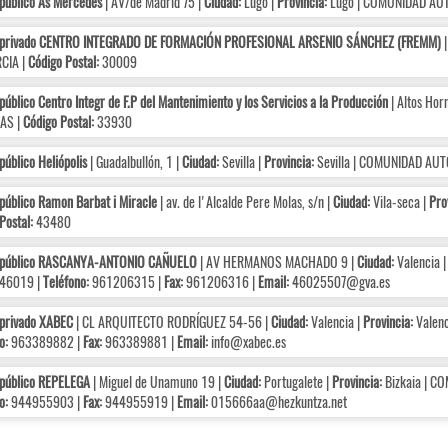
público As Mercedes
| AV/de Madrid 75 |
Ciudad:
Lugo |
Provincia:
Lugo | COMUNIDAD AUT
 privado CENTRO INTEGRADO DE FORMACIÓN PROFESIONAL ARSENIO SÁNCHEZ (FREMM)
|
CIA |
Código Postal:
30009
público Centro Integr de F.P del Mantenimiento y los Servicios a la Producción
| Altos Horn
AS |
Código Postal:
33930
público Heliópolis
| Guadalbullón, 1 |
Ciudad:
Sevilla |
Provincia:
Sevilla | COMUNIDAD AU
público Ramon Barbat i Miracle
| av. de l'Alcalde Pere Molas, s/n |
Ciudad:
Vila-seca |
Pro
Postal:
43480
 público RASCANYA-ANTONIO CAÑUELO
| AV HERMANOS MACHADO 9 |
Ciudad:
Valencia 
46019 |
Teléfono:
961206315 |
Fax:
961206316 |
Email:
46025507@gva.es
 privado XABEC
| CL ARQUITECTO RODRÍGUEZ 54-56 |
Ciudad:
Valencia |
Provincia:
Valenc
o:
963389882 |
Fax:
963389881 |
Email:
info@xabec.es
 público REPELEGA
| Miguel de Unamuno 19 |
Ciudad:
Portugalete |
Provincia:
Bizkaia | C
o:
944955903 |
Fax:
944955919 |
Email:
015666aa@hezkuntza.net