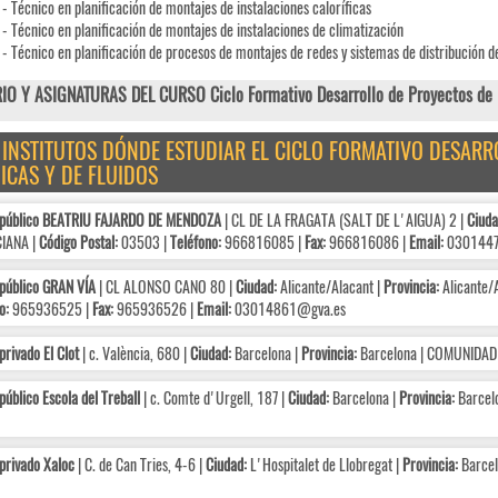
- Técnico en planificación de montajes de instalaciones caloríficas
- Técnico en planificación de montajes de instalaciones de climatización
- Técnico en planificación de procesos de montajes de redes y sistemas de distribución de
O Y ASIGNATURAS DEL CURSO Ciclo Formativo Desarrollo de Proyectos de In
E INSTITUTOS DÓNDE ESTUDIAR EL CICLO FORMATIVO DESAR
ICAS Y DE FLUIDOS
 público BEATRIU FAJARDO DE MENDOZA
| CL DE LA FRAGATA (SALT DE L'AIGUA) 2 |
Ciuda
IANA |
Código Postal:
03503 |
Teléfono:
966816085 |
Fax:
966816086 |
Email:
0301447
público GRAN VÍA
| CL ALONSO CANO 80 |
Ciudad:
Alicante/Alacant |
Provincia:
Alicante/
o:
965936525 |
Fax:
965936526 |
Email:
03014861@gva.es
privado El Clot
| c. València, 680 |
Ciudad:
Barcelona |
Provincia:
Barcelona | COMUNIDA
público Escola del Treball
| c. Comte d'Urgell, 187 |
Ciudad:
Barcelona |
Provincia:
Barcel
privado Xaloc
| C. de Can Tries, 4-6 |
Ciudad:
L'Hospitalet de Llobregat |
Provincia:
Barce