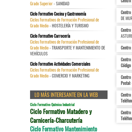
Centro 
Grado Superior
- SANIDAD
Centro
Ciclo Formativo Cocina y Gastronomía
DE MUR
Ciclos Formativos de Formación Profesional de
Grado Medio
- HOSTELERÍA Y TURISMO
Centro 
Ciclo Formativo Carrocería
ASTURI
Ciclos Formativos de Formación Profesional de
Grado Medio
- TRANSPORTE Y MANTENIMIENTO DE
Centro 
VEHÍCULOS
Centro 
Ciclo Formativo Actividades Comerciales
Código 
Ciclos Formativos de Formación Profesional de
Grado Medio
- COMERCIO Y MARKETING
Centro
Postal:
LO MÁS INTERESANTE EN LA WEB
Centro
Teléfon
Ciclo Formativo Química Industrial
Ciclo Formativo Matadero y
Centro
Teléfon
Carnicería-Charcutería
Ciclo Formativo Mantenimiento