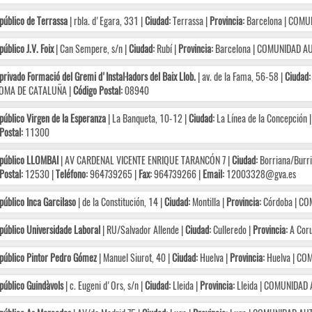
público de Terrassa
| rbla. d'Egara, 331 |
Ciudad:
Terrassa |
Provincia:
Barcelona | COM
úblico J.V. Foix
| Can Sempere, s/n |
Ciudad:
Rubí |
Provincia:
Barcelona | COMUNIDAD A
privado Formació del Gremi d'Instal·ladors del Baix Llob.
| av. de la Fama, 56-58 |
Ciudad:
OMA DE CATALUÑA |
Código Postal:
08940
público Virgen de la Esperanza
| La Banqueta, 10-12 |
Ciudad:
La Línea de la Concepción 
Postal:
11300
 público LLOMBAI
| AV CARDENAL VICENTE ENRIQUE TARANCÓN 7 |
Ciudad:
Borriana/Burri
Postal:
12530 |
Teléfono:
964739265 |
Fax:
964739266 |
Email:
12003328@gva.es
público Inca Garcilaso
| de la Constitución, 14 |
Ciudad:
Montilla |
Provincia:
Córdoba | C
público Universidade Laboral
| RU/Salvador Allende |
Ciudad:
Culleredo |
Provincia:
A Cor
público Pintor Pedro Gómez
| Manuel Siurot, 40 |
Ciudad:
Huelva |
Provincia:
Huelva | CO
público Guindàvols
| c. Eugeni d'Ors, s/n |
Ciudad:
Lleida |
Provincia:
Lleida | COMUNIDAD