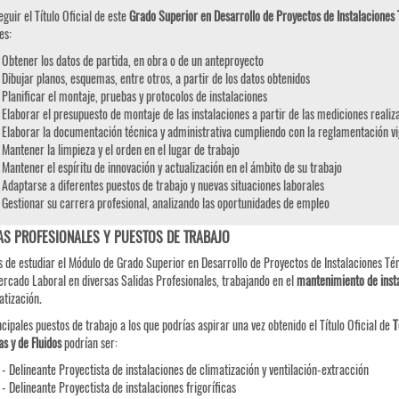
eguir el Título Oficial de este
Grado Superior en Desarrollo de Proyectos de Instalaciones 
es:
Obtener los datos de partida, en obra o de un anteproyecto
Dibujar planos, esquemas, entre otros, a partir de los datos obtenidos
Planificar el montaje, pruebas y protocolos de instalaciones
Elaborar el presupuesto de montaje de las instalaciones a partir de las mediciones realiz
Elaborar la documentación técnica y administrativa cumpliendo con la reglamentación v
Mantener la limpieza y el orden en el lugar de trabajo
Mantener el espíritu de innovación y actualización en el ámbito de su trabajo
Adaptarse a diferentes puestos de trabajo y nuevas situaciones laborales
Gestionar su carrera profesional, analizando las oportunidades de empleo
AS PROFESIONALES Y PUESTOS DE TRABAJO
 de estudiar el Módulo de Grado Superior en Desarrollo de Proyectos de Instalaciones Térmi
ercado Laboral en diversas Salidas Profesionales, trabajando en el
mantenimiento de inst
atización.
ncipales puestos de trabajo a los que podrías aspirar una vez obtenido el Título Oficial de
T
s y de Fluidos
podrían ser:
- Delineante Proyectista de instalaciones de climatización y ventilación-extracción
- Delineante Proyectista de instalaciones frigoríficas