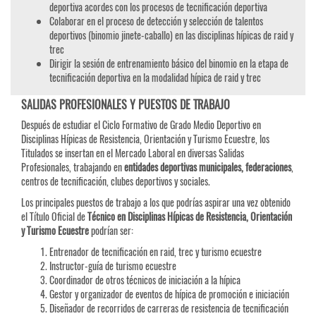
deportiva acordes con los procesos de tecnificación deportiva
Colaborar en el proceso de detección y selección de talentos
deportivos (binomio jinete-caballo) en las disciplinas hípicas de raid y
trec
Dirigir la sesión de entrenamiento básico del binomio en la etapa de
tecnificación deportiva en la modalidad hípica de raid y trec
SALIDAS PROFESIONALES Y PUESTOS DE TRABAJO
Después de estudiar el Ciclo Formativo de Grado Medio Deportivo en
Disciplinas Hípicas de Resistencia, Orientación y Turismo Ecuestre, los
Titulados se insertan en el Mercado Laboral en diversas Salidas
Profesionales, trabajando en
entidades deportivas municipales, federaciones
,
centros de tecnificación, clubes deportivos y sociales.
Los principales puestos de trabajo a los que podrías aspirar una vez obtenido
el Título Oficial de
Técnico en Disciplinas Hípicas de Resistencia, Orientación
y Turismo Ecuestre
podrían ser:
Entrenador de tecnificación en raid, trec y turismo ecuestre
Instructor-guía de turismo ecuestre
Coordinador de otros técnicos de iniciación a la hípica
Gestor y organizador de eventos de hípica de promoción e iniciación
Diseñador de recorridos de carreras de resistencia de tecnificación