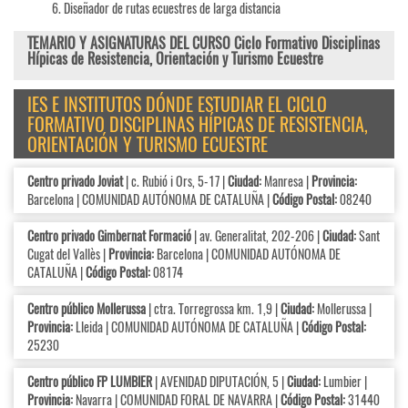
Diseñador de rutas ecuestres de larga distancia
TEMARIO Y ASIGNATURAS DEL CURSO Ciclo Formativo Disciplinas
Hípicas de Resistencia, Orientación y Turismo Ecuestre
IES E INSTITUTOS DÓNDE ESTUDIAR EL CICLO
FORMATIVO DISCIPLINAS HÍPICAS DE RESISTENCIA,
ORIENTACIÓN Y TURISMO ECUESTRE
Centro privado Joviat
| c. Rubió i Ors, 5-17 |
Ciudad:
Manresa |
Provincia:
Barcelona | COMUNIDAD AUTÓNOMA DE CATALUÑA |
Código Postal:
08240
Centro privado Gimbernat Formació
| av. Generalitat, 202-206 |
Ciudad:
Sant
Cugat del Vallès |
Provincia:
Barcelona | COMUNIDAD AUTÓNOMA DE
CATALUÑA |
Código Postal:
08174
Centro público Mollerussa
| ctra. Torregrossa km. 1,9 |
Ciudad:
Mollerussa |
Provincia:
Lleida | COMUNIDAD AUTÓNOMA DE CATALUÑA |
Código Postal:
25230
Centro público FP LUMBIER
| AVENIDAD DIPUTACIÓN, 5 |
Ciudad:
Lumbier |
Provincia:
Navarra | COMUNIDAD FORAL DE NAVARRA |
Código Postal:
31440