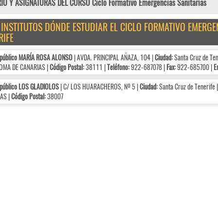
IO Y ASIGNATURAS DEL CURSO Ciclo Formativo Emergencias Sanitarias
E INSTITUTOS DÓNDE ESTUDIAR EL CICLO FORMATIVO EMERGE
RIFE
 público MARÍA ROSA ALONSO
| AVDA. PRINCIPAL AÑAZA, 104 |
Ciudad:
Santa Cruz de Ten
MA DE CANARIAS |
Código Postal:
38111 |
Teléfono:
922-687078 |
Fax:
922-685700 |
E
 público LOS GLADIOLOS
| C/ LOS HUARACHEROS, Nº 5 |
Ciudad:
Santa Cruz de Tenerife 
AS |
Código Postal:
38007