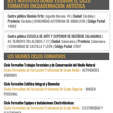
IES E INSTITUTOS DÓNDE ESTUDIAR EL CICLO
FORMATIVO ENCUADERNACIÓN ARTÍSTICA
Centro público Dionisio Ortiz
| Agustín Moreno, 45 |
Ciudad:
Córdoba |
Provincia:
Córdoba | COMUNIDAD AUTÓNOMA DE ANDALUCÍA |
Código Postal:
14002
Centro público ESCUELA DE ARTE Y SUPERIOR DE DISEÑODE SALAMANCA
|
AV. FILIBERTO VILLALOBOS,7-27 |
Ciudad:
Salamanca |
Provincia:
Salamanca
| COMUNIDAD DE CASTILLA Y LEÓN |
Código Postal:
37007
LOS MEJORES CICLOS FORMATIVOS
Ciclo Formativo Trabajos Forestales y de Conservación del Medio Natural
Ciclos Formativos de Formación Profesional de Grado Medio
- ACTIVIDADES
AGRARIAS
Ciclo Formativo Estética Integral y Bienestar
Ciclos Formativos de Formación Profesional de Grado Superior
- IMAGEN
PERSONAL
Ciclo Formativo Equipos e Instalaciones Electrotécnicas
Ciclos Formativos de Formación Profesional de Grado Medio
- ELECTRICIDAD Y
ELECTRÓNICA