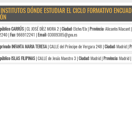
E INSTITUTOS DÓNDE ESTUDIAR EL CICLO FORMATIVO ENCUA
TÓN
 público CARRÚS
| CL JOSÉ DÍEZ MORA 2 |
Ciudad:
Elche/Elx |
Provincia:
Alicante/Alacant
2240 |
Fax:
966912241 |
Email:
03009385@gva.es
 privado INFANTA MARIA TERESA
| CALLE del Príncipe de Vergara 248 |
Ciudad:
Madrid |
P
público ISLAS FILIPINAS
| CALLE de Jesús Maestro 3 |
Ciudad:
Madrid |
Provincia:
Madrid |