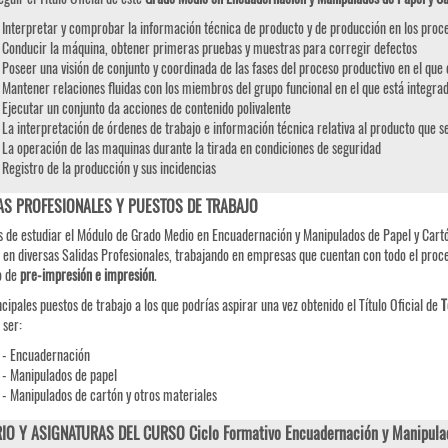
Interpretar y comprobar la información técnica de producto y de producción en los pro
Conducir la máquina, obtener primeras pruebas y muestras para corregir defectos
Poseer una visión de conjunto y coordinada de las fases del proceso productivo en el que 
Mantener relaciones fluidas con los miembros del grupo funcional en el que está integra
Ejecutar un conjunto da acciones de contenido polivalente
La interpretación de órdenes de trabajo e información técnica relativa al producto que se
La operación de las maquinas durante la tirada en condiciones de seguridad
Registro de la producción y sus incidencias
AS PROFESIONALES Y PUESTOS DE TRABAJO
 de estudiar el Módulo de Grado Medio en Encuadernación y Manipulados de Papel y Cartón,
 en diversas Salidas Profesionales, trabajando en empresas que cuentan con todo el proceso
o de
pre-impresión e impresión
.
ncipales puestos de trabajo a los que podrías aspirar una vez obtenido el Título Oficial de
T
 ser:
- Encuadernación
- Manipulados de papel
- Manipulados de cartón y otros materiales
IO Y ASIGNATURAS DEL CURSO Ciclo Formativo Encuadernación y Manipulad