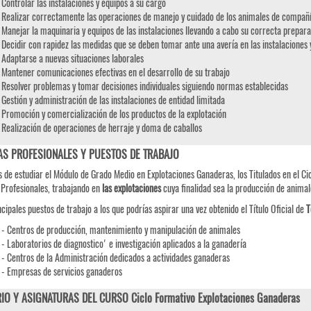
Controlar las instalaciones y equipos a su cargo
Realizar correctamente las operaciones de manejo y cuidado de los animales de compañ
Manejar la maquinaria y equipos de las instalaciones llevando a cabo su correcta prepa
Decidir con rapidez las medidas que se deben tomar ante una avería en las instalaciones 
Adaptarse a nuevas situaciones laborales
Mantener comunicaciones efectivas en el desarrollo de su trabajo
Resolver problemas y tomar decisiones individuales siguiendo normas establecidas
Gestión y administración de las instalaciones de entidad limitada
Promoción y comercialización de los productos de la explotación
Realización de operaciones de herraje y doma de caballos
AS PROFESIONALES Y PUESTOS DE TRABAJO
 de estudiar el Módulo de Grado Medio en Explotaciones Ganaderas, los Titulados en el Ci
 Profesionales, trabajando en
las explotaciones
cuya finalidad sea la producción de animale
ncipales puestos de trabajo a los que podrías aspirar una vez obtenido el Título Oficial de
T
- Centros de producción, mantenimiento y manipulación de animales
- Laboratorios de diagnostico' e investigación aplicados a la ganadería
- Centros de la Administración dedicados a actividades ganaderas
- Empresas de servicios ganaderos
IO Y ASIGNATURAS DEL CURSO Ciclo Formativo Explotaciones Ganaderas