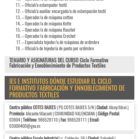
– Oficial/a estampador textil
– Oficial/a auxiliar encargado/a de estampación textil
– Operador/a de máquina cotton
– Operador/a de máquina Kette
– Operador/a de máquina Raschel
– Operador/a de máquina Crochet
– Especialista tejedor/a de máquinas de urdimbre
– Oficial/a de tejeduría de punto por urdimbre
TEMARIO Y ASIGNATURAS DEL CURSO Ciclo Formativo
Fabricación y Ennoblecimiento de Productos Textiles
IES E INSTITUTOS DÓNDE ESTUDIAR EL CICLO
FORMATIVO FABRICACIÓN Y ENNOBLECIMIENTO DE
PRODUCTOS TEXTILES
Centro público COTES BAIXES
| PG COTES BAIXES S/N |
Ciudad:
Alcoy/Alcoi |
Provincia:
Alicante/Alacant | COMUNIDAD VALENCIANA |
Código Postal:
03804 |
Teléfono:
966528110 |
Fax:
966528111 |
Email:
03000400@gva.es
Centro público Escola Industrial
| c. Calderón, 56 |
Ciudad:
Sabadell |