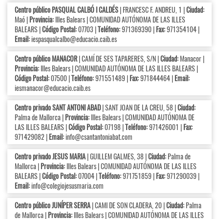
Centro público PASQUAL CALBÓ I CALDÉS
| FRANCESC F. ANDREU, 1 |
Ciudad:
Maó |
Provincia:
Illes Balears | COMUNIDAD AUTÓNOMA DE LAS ILLES
BALEARS |
Código Postal:
07703 |
Teléfono:
971369390 |
Fax:
971354104 |
Email:
iespasqualcalbo@educacio.caib.es
Centro público MANACOR
| CAMÍ DE SES TAPARERES, S/N |
Ciudad:
Manacor |
Provincia:
Illes Balears | COMUNIDAD AUTÓNOMA DE LAS ILLES BALEARS |
Código Postal:
07500 |
Teléfono:
971551489 |
Fax:
971844464 |
Email:
iesmanacor@educacio.caib.es
Centro privado SANT ANTONI ABAD
| SANT JOAN DE LA CREU, 58 |
Ciudad:
Palma de Mallorca |
Provincia:
Illes Balears | COMUNIDAD AUTÓNOMA DE
LAS ILLES BALEARS |
Código Postal:
07198 |
Teléfono:
971426001 |
Fax:
971429082 |
Email:
info@csantantoniabat.com
Centro privado JESUS MARIA
| GUILLEM GALMES, 38 |
Ciudad:
Palma de
Mallorca |
Provincia:
Illes Balears | COMUNIDAD AUTÓNOMA DE LAS ILLES
BALEARS |
Código Postal:
07004 |
Teléfono:
971751859 |
Fax:
971290039 |
Email:
info@colegiojesusmaria.com
Centro público JUNÍPER SERRA
| CAMI DE SON CLADERA, 20 |
Ciudad:
Palma
de Mallorca |
Provincia:
Illes Balears | COMUNIDAD AUTÓNOMA DE LAS ILLES