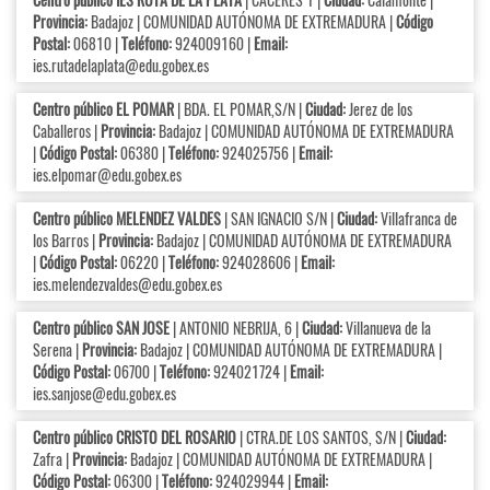
Provincia:
Badajoz | COMUNIDAD AUTÓNOMA DE EXTREMADURA |
Código
Postal:
06810 |
Teléfono:
924009160 |
Email:
ies.rutadelaplata@edu.gobex.es
Centro público EL POMAR
| BDA. EL POMAR,S/N |
Ciudad:
Jerez de los
Caballeros |
Provincia:
Badajoz | COMUNIDAD AUTÓNOMA DE EXTREMADURA
|
Código Postal:
06380 |
Teléfono:
924025756 |
Email:
ies.elpomar@edu.gobex.es
Centro público MELENDEZ VALDES
| SAN IGNACIO S/N |
Ciudad:
Villafranca de
los Barros |
Provincia:
Badajoz | COMUNIDAD AUTÓNOMA DE EXTREMADURA
|
Código Postal:
06220 |
Teléfono:
924028606 |
Email:
ies.melendezvaldes@edu.gobex.es
Centro público SAN JOSE
| ANTONIO NEBRIJA, 6 |
Ciudad:
Villanueva de la
Serena |
Provincia:
Badajoz | COMUNIDAD AUTÓNOMA DE EXTREMADURA |
Código Postal:
06700 |
Teléfono:
924021724 |
Email:
ies.sanjose@edu.gobex.es
Centro público CRISTO DEL ROSARIO
| CTRA.DE LOS SANTOS, S/N |
Ciudad:
Zafra |
Provincia:
Badajoz | COMUNIDAD AUTÓNOMA DE EXTREMADURA |
Código Postal:
06300 |
Teléfono:
924029944 |
Email: