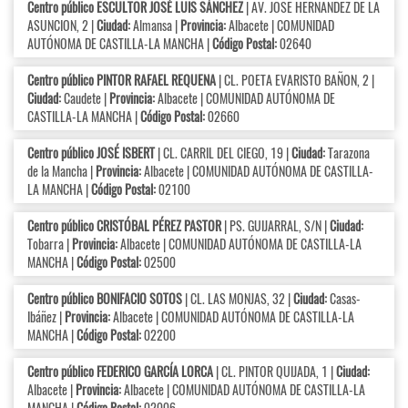
Centro público ESCULTOR JOSÉ LUIS SÁNCHEZ
| AV. JOSE HERNANDEZ DE LA
ASUNCION, 2 |
Ciudad:
Almansa |
Provincia:
Albacete | COMUNIDAD
AUTÓNOMA DE CASTILLA-LA MANCHA |
Código Postal:
02640
Centro público PINTOR RAFAEL REQUENA
| CL. POETA EVARISTO BAÑON, 2 |
Ciudad:
Caudete |
Provincia:
Albacete | COMUNIDAD AUTÓNOMA DE
CASTILLA-LA MANCHA |
Código Postal:
02660
Centro público JOSÉ ISBERT
| CL. CARRIL DEL CIEGO, 19 |
Ciudad:
Tarazona
de la Mancha |
Provincia:
Albacete | COMUNIDAD AUTÓNOMA DE CASTILLA-
LA MANCHA |
Código Postal:
02100
Centro público CRISTÓBAL PÉREZ PASTOR
| PS. GUIJARRAL, S/N |
Ciudad:
Tobarra |
Provincia:
Albacete | COMUNIDAD AUTÓNOMA DE CASTILLA-LA
MANCHA |
Código Postal:
02500
Centro público BONIFACIO SOTOS
| CL. LAS MONJAS, 32 |
Ciudad:
Casas-
Ibáñez |
Provincia:
Albacete | COMUNIDAD AUTÓNOMA DE CASTILLA-LA
MANCHA |
Código Postal:
02200
Centro público FEDERICO GARCÍA LORCA
| CL. PINTOR QUIJADA, 1 |
Ciudad:
Albacete |
Provincia:
Albacete | COMUNIDAD AUTÓNOMA DE CASTILLA-LA
MANCHA |
Código Postal:
02006