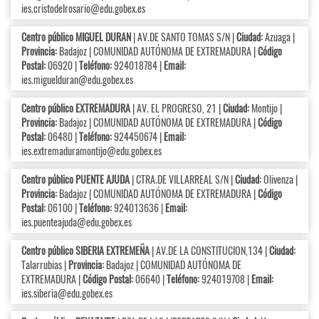
ies.cristodelrosario@edu.gobex.es
Centro público MIGUEL DURAN
| AV.DE SANTO TOMAS S/N |
Ciudad:
Azuaga |
Provincia:
Badajoz | COMUNIDAD AUTÓNOMA DE EXTREMADURA |
Código
Postal:
06920 |
Teléfono:
924018784 |
Email:
ies.miguelduran@edu.gobex.es
Centro público EXTREMADURA
| AV. EL PROGRESO, 21 |
Ciudad:
Montijo |
Provincia:
Badajoz | COMUNIDAD AUTÓNOMA DE EXTREMADURA |
Código
Postal:
06480 |
Teléfono:
924450674 |
Email:
ies.extremaduramontijo@edu.gobex.es
Centro público PUENTE AJUDA
| CTRA.DE VILLARREAL S/N |
Ciudad:
Olivenza |
Provincia:
Badajoz | COMUNIDAD AUTÓNOMA DE EXTREMADURA |
Código
Postal:
06100 |
Teléfono:
924013636 |
Email:
ies.puenteajuda@edu.gobex.es
Centro público SIBERIA EXTREMEÑA
| AV.DE LA CONSTITUCION,134 |
Ciudad:
Talarrubias |
Provincia:
Badajoz | COMUNIDAD AUTÓNOMA DE
EXTREMADURA |
Código Postal:
06640 |
Teléfono:
924019708 |
Email:
ies.siberia@edu.gobex.es