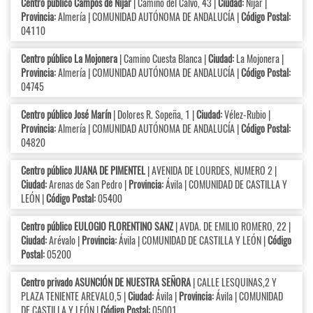
Centro público Campos de Níjar
| Camino del Calvo, 43 |
Ciudad:
Níjar |
Provincia:
Almería | COMUNIDAD AUTÓNOMA DE ANDALUCÍA |
Código Postal:
04110
Centro público La Mojonera
| Camino Cuesta Blanca |
Ciudad:
La Mojonera |
Provincia:
Almería | COMUNIDAD AUTÓNOMA DE ANDALUCÍA |
Código Postal:
04745
Centro público José Marín
| Dolores R. Sopeña, 1 |
Ciudad:
Vélez-Rubio |
Provincia:
Almería | COMUNIDAD AUTÓNOMA DE ANDALUCÍA |
Código Postal:
04820
Centro público JUANA DE PIMENTEL
| AVENIDA DE LOURDES, NUMERO 2 |
Ciudad:
Arenas de San Pedro |
Provincia:
Ávila | COMUNIDAD DE CASTILLA Y
LEÓN |
Código Postal:
05400
Centro público EULOGIO FLORENTINO SANZ
| AVDA. DE EMILIO ROMERO, 22 |
Ciudad:
Arévalo |
Provincia:
Ávila | COMUNIDAD DE CASTILLA Y LEÓN |
Código
Postal:
05200
Centro privado ASUNCIÓN DE NUESTRA SEÑORA
| CALLE LESQUINAS,2 Y
PLAZA TENIENTE AREVALO,5 |
Ciudad:
Ávila |
Provincia:
Ávila | COMUNIDAD
DE CASTILLA Y LEÓN |
Código Postal:
05001