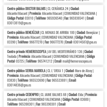
Centro público DOCTOR BALMIS
| CL CERÁMICA 24 |
Ciudad:
Alicante/Alacant |
Provincia:
Alicante/Alacant | COMUNIDAD VALENCIANA |
Código Postal:
03010 |
Teléfono:
965936540 |
Fax:
965936541 |
Email:
03013819@gva.es
Centro público BENEJÚZAR
| CL MONJAS DE ARRIBA 100 |
Ciudad:
Benejúzar |
Provincia:
Alicante/Alacant | COMUNIDAD VALENCIANA |
Código Postal:
03390 |
Teléfono:
966777270 |
Fax:
966777270 |
Email:
03014587@gva.es
Centro privado HEMEROSCOPEA
| AV DEL MEDITERRÁNEO 136 |
Ciudad:
Teulada |
Provincia:
Alicante/Alacant | COMUNIDAD VALENCIANA |
Código
Postal:
03725 |
Teléfono:
965741212 |
Email:
mail@hemeroscopea.es
Centro público SERRA MARIOLA
| CL L'ORXA 1 |
Ciudad:
Muro de Alcoy |
Provincia:
Alicante/Alacant | COMUNIDAD VALENCIANA |
Código Postal:
03830 |
Teléfono:
965533690 |
Fax:
965533691 |
Email:
03014836@gva.es
Centro privado CEDENPRO
| CL JAIME BALMES 68 |
Ciudad:
Elda |
Provincia:
Alicante/Alacant | COMUNIDAD VALENCIANA |
Código Postal:
03600 |
Teléfono:
965390301 |
Fax:
965390301 |
Email: