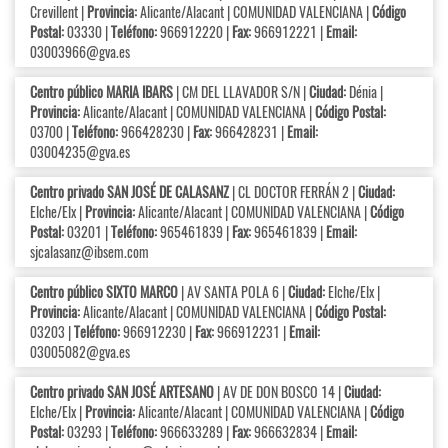
Crevillent |
Provincia:
Alicante/Alacant | COMUNIDAD VALENCIANA |
Código
Postal:
03330 |
Teléfono:
966912220 |
Fax:
966912221 |
Email:
03003966@gva.es
Centro público MARIA IBARS
| CM DEL LLAVADOR S/N |
Ciudad:
Dénia |
Provincia:
Alicante/Alacant | COMUNIDAD VALENCIANA |
Código Postal:
03700 |
Teléfono:
966428230 |
Fax:
966428231 |
Email:
03004235@gva.es
Centro privado SAN JOSÉ DE CALASANZ
| CL DOCTOR FERRÁN 2 |
Ciudad:
Elche/Elx |
Provincia:
Alicante/Alacant | COMUNIDAD VALENCIANA |
Código
Postal:
03201 |
Teléfono:
965461839 |
Fax:
965461839 |
Email:
sjcalasanz@ibsem.com
Centro público SIXTO MARCO
| AV SANTA POLA 6 |
Ciudad:
Elche/Elx |
Provincia:
Alicante/Alacant | COMUNIDAD VALENCIANA |
Código Postal:
03203 |
Teléfono:
966912230 |
Fax:
966912231 |
Email:
03005082@gva.es
Centro privado SAN JOSÉ ARTESANO
| AV DE DON BOSCO 14 |
Ciudad:
Elche/Elx |
Provincia:
Alicante/Alacant | COMUNIDAD VALENCIANA |
Código
Postal:
03293 |
Teléfono:
966633289 |
Fax:
966632834 |
Email: