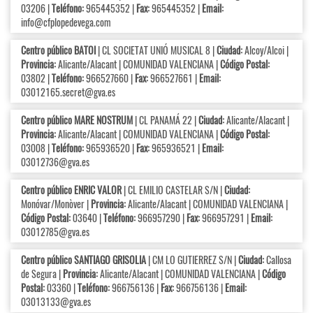
03206 |
Teléfono:
965445352 |
Fax:
965445352 |
Email:
info@cfplopedevega.com
Centro público BATOI
| CL SOCIETAT UNIÓ MUSICAL 8 |
Ciudad:
Alcoy/Alcoi |
Provincia:
Alicante/Alacant | COMUNIDAD VALENCIANA |
Código Postal:
03802 |
Teléfono:
966527660 |
Fax:
966527661 |
Email:
03012165.secret@gva.es
Centro público MARE NOSTRUM
| CL PANAMÁ 22 |
Ciudad:
Alicante/Alacant |
Provincia:
Alicante/Alacant | COMUNIDAD VALENCIANA |
Código Postal:
03008 |
Teléfono:
965936520 |
Fax:
965936521 |
Email:
03012736@gva.es
Centro público ENRIC VALOR
| CL EMILIO CASTELAR S/N |
Ciudad:
Monóvar/Monòver |
Provincia:
Alicante/Alacant | COMUNIDAD VALENCIANA |
Código Postal:
03640 |
Teléfono:
966957290 |
Fax:
966957291 |
Email:
03012785@gva.es
Centro público SANTIAGO GRISOLIA
| CM LO GUTIERREZ S/N |
Ciudad:
Callosa
de Segura |
Provincia:
Alicante/Alacant | COMUNIDAD VALENCIANA |
Código
Postal:
03360 |
Teléfono:
966756136 |
Fax:
966756136 |
Email:
03013133@gva.es