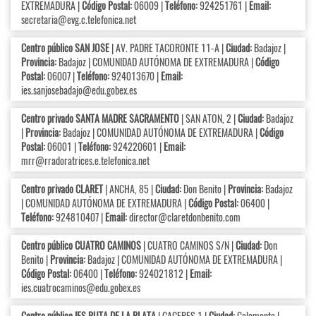
EXTREMADURA |
Código Postal:
06009 |
Teléfono:
924251761 |
Email:
secretaria@evg.c.telefonica.net
Centro público SAN JOSE
| AV. PADRE TACORONTE 11-A |
Ciudad:
Badajoz |
Provincia:
Badajoz | COMUNIDAD AUTÓNOMA DE EXTREMADURA |
Código
Postal:
06007 |
Teléfono:
924013670 |
Email:
ies.sanjosebadajo@edu.gobex.es
Centro privado SANTA MADRE SACRAMENTO
| SAN ATON, 2 |
Ciudad:
Badajoz
|
Provincia:
Badajoz | COMUNIDAD AUTÓNOMA DE EXTREMADURA |
Código
Postal:
06001 |
Teléfono:
924220601 |
Email:
mrr@rradoratrices.e.telefonica.net
Centro privado CLARET
| ANCHA, 85 |
Ciudad:
Don Benito |
Provincia:
Badajoz
| COMUNIDAD AUTÓNOMA DE EXTREMADURA |
Código Postal:
06400 |
Teléfono:
924810407 |
Email:
director@claretdonbenito.com
Centro público CUATRO CAMINOS
| CUATRO CAMINOS S/N |
Ciudad:
Don
Benito |
Provincia:
Badajoz | COMUNIDAD AUTÓNOMA DE EXTREMADURA |
Código Postal:
06400 |
Teléfono:
924021812 |
Email:
ies.cuatrocaminos@edu.gobex.es
Centro público IES RUTA DE LA PLATA
| CACERES 1 |
Ciudad:
Calamonte |