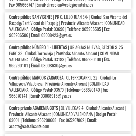
Fax:
965666747 |
Email:
direccion@colegiosantafaz.es
Centro público SAN VICENTE
| PR C. LILLO JUAN S/N |
Ciudad:
San Vicente del
Raspeig/Sant Vicent del Raspeig |
Provincia:
Alicante/Alacant | COMUNIDAD
VALENCIANA |
Código Postal:
03690 |
Teléfono:
965936505 |
Fax:
965936506 |
Email:
03008423@gva.es
Centro público NÚMERO 1 - LIBERTAS
| UR AGUAS NUEVAS, SECTOR S-25
PARC.33 |
Ciudad:
Torrevieja |
Provincia:
Alicante/Alacant | COMUNIDAD
VALENCIANA |
Código Postal:
03183 |
Teléfono:
965290100 |
Fax:
965290101 |
Email:
03008630@gva.es
Centro público MARCOS ZARAGOZA
| CL FERROCARRIL 22 |
Ciudad:
La
Villajoyosa/Vila Joiosa |
Provincia:
Alicante/Alacant | COMUNIDAD
VALENCIANA |
Código Postal:
03570 |
Teléfono:
966870140 |
Fax:
966870141 |
Email:
03008915@gva.es
Centro privado ACADEMIA COTS
| CL VILLEGAS 4 |
Ciudad:
Alicante/Alacant |
Provincia:
Alicante/Alacant | COMUNIDAD VALENCIANA |
Código Postal:
03001 |
Teléfono:
965208608 |
Fax:
965207862 |
Email:
accots@cotsalicante.com