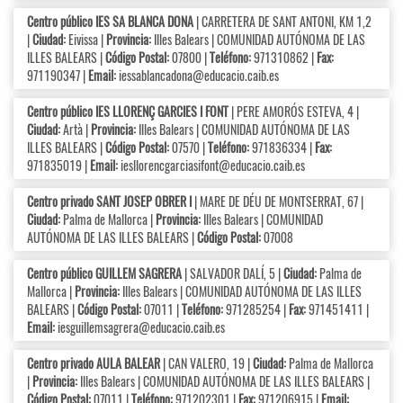
Centro público IES SA BLANCA DONA
| CARRETERA DE SANT ANTONI, KM 1,2
|
Ciudad:
Eivissa |
Provincia:
Illes Balears | COMUNIDAD AUTÓNOMA DE LAS
ILLES BALEARS |
Código Postal:
07800 |
Teléfono:
971310862 |
Fax:
971190347 |
Email:
iessablancadona@educacio.caib.es
Centro público IES LLORENÇ GARCIES I FONT
| PERE AMORÓS ESTEVA, 4 |
Ciudad:
Artà |
Provincia:
Illes Balears | COMUNIDAD AUTÓNOMA DE LAS
ILLES BALEARS |
Código Postal:
07570 |
Teléfono:
971836334 |
Fax:
971835019 |
Email:
iesllorencgarciasifont@educacio.caib.es
Centro privado SANT JOSEP OBRER I
| MARE DE DÉU DE MONTSERRAT, 67 |
Ciudad:
Palma de Mallorca |
Provincia:
Illes Balears | COMUNIDAD
AUTÓNOMA DE LAS ILLES BALEARS |
Código Postal:
07008
Centro público GUILLEM SAGRERA
| SALVADOR DALÍ, 5 |
Ciudad:
Palma de
Mallorca |
Provincia:
Illes Balears | COMUNIDAD AUTÓNOMA DE LAS ILLES
BALEARS |
Código Postal:
07011 |
Teléfono:
971285254 |
Fax:
971451411 |
Email:
iesguillemsagrera@educacio.caib.es
Centro privado AULA BALEAR
| CAN VALERO, 19 |
Ciudad:
Palma de Mallorca
|
Provincia:
Illes Balears | COMUNIDAD AUTÓNOMA DE LAS ILLES BALEARS |
Código Postal:
07011 |
Teléfono:
971202301 |
Fax:
971206915 |
Email: