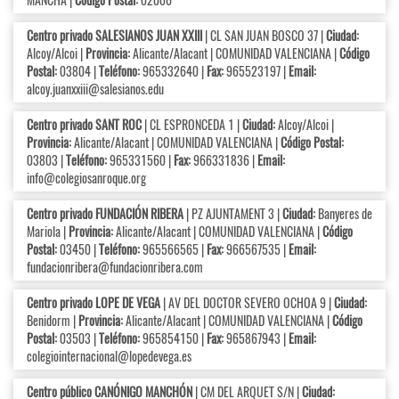
Centro privado SALESIANOS JUAN XXIII
| CL SAN JUAN BOSCO 37 |
Ciudad:
Alcoy/Alcoi |
Provincia:
Alicante/Alacant | COMUNIDAD VALENCIANA |
Código
Postal:
03804 |
Teléfono:
965332640 |
Fax:
965523197 |
Email:
alcoy.juanxxiii@salesianos.edu
Centro privado SANT ROC
| CL ESPRONCEDA 1 |
Ciudad:
Alcoy/Alcoi |
Provincia:
Alicante/Alacant | COMUNIDAD VALENCIANA |
Código Postal:
03803 |
Teléfono:
965331560 |
Fax:
966331836 |
Email:
info@colegiosanroque.org
Centro privado FUNDACIÓN RIBERA
| PZ AJUNTAMENT 3 |
Ciudad:
Banyeres de
Mariola |
Provincia:
Alicante/Alacant | COMUNIDAD VALENCIANA |
Código
Postal:
03450 |
Teléfono:
965566565 |
Fax:
966567535 |
Email:
fundacionribera@fundacionribera.com
Centro privado LOPE DE VEGA
| AV DEL DOCTOR SEVERO OCHOA 9 |
Ciudad:
Benidorm |
Provincia:
Alicante/Alacant | COMUNIDAD VALENCIANA |
Código
Postal:
03503 |
Teléfono:
965854150 |
Fax:
965867943 |
Email:
colegiointernacional@lopedevega.es
Centro público CANÓNIGO MANCHÓN
| CM DEL ARQUET S/N |
Ciudad: