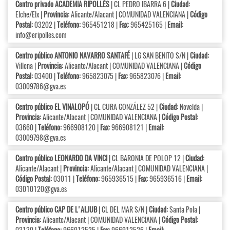
Centro privado ACADEMIA RIPOLLÉS
| CL PEDRO IBARRA 6 |
Ciudad:
Elche/Elx |
Provincia:
Alicante/Alacant | COMUNIDAD VALENCIANA |
Código
Postal:
03202 |
Teléfono:
965451218 |
Fax:
965425165 |
Email:
info@eripolles.com
Centro público ANTONIO NAVARRO SANTAFÉ
| LG SAN BENITO S/N |
Ciudad:
Villena |
Provincia:
Alicante/Alacant | COMUNIDAD VALENCIANA |
Código
Postal:
03400 |
Teléfono:
965823075 |
Fax:
965823076 |
Email:
03009786@gva.es
Centro público EL VINALOPÓ
| CL CURA GONZÁLEZ 52 |
Ciudad:
Novelda |
Provincia:
Alicante/Alacant | COMUNIDAD VALENCIANA |
Código Postal:
03660 |
Teléfono:
966908120 |
Fax:
966908121 |
Email:
03009798@gva.es
Centro público LEONARDO DA VINCI
| CL BARONIA DE POLOP 12 |
Ciudad:
Alicante/Alacant |
Provincia:
Alicante/Alacant | COMUNIDAD VALENCIANA |
Código Postal:
03011 |
Teléfono:
965936515 |
Fax:
965936516 |
Email:
03010120@gva.es
Centro público CAP DE L'ALJUB
| CL DEL MAR S/N |
Ciudad:
Santa Pola |
Provincia:
Alicante/Alacant | COMUNIDAD VALENCIANA |
Código Postal:
03130 |
Teléfono:
966912525 |
Fax:
966912526 |
Email: