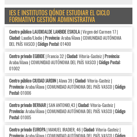
IES E INSTITUTOS DÓNDE ESTUDIAR EL CICLO
FORMATIVO GESTIÓN ADMINISTRATIVA
Centro público LAUDIOALDE LANBIDE ESKOLA
| Virgen del Carmen 17 |
Ciudad:
Laudio/Llodio |
Provincia:
Araba/Álava | COMUNIDAD AUTÓNOMA
DEL PAÍS VASCO |
Código Postal:
01400
Centro privado EGIBIDE
| Francia 32 |
Ciudad:
Vitoria-Gasteiz |
Provincia:
Araba/Álava | COMUNIDAD AUTÓNOMA DEL PAÍS VASCO |
Código Postal:
01002
Centro público CIUDAD JARDIN
| Alava 39 |
Ciudad:
Vitoria-Gasteiz |
Provincia:
Araba/Álava | COMUNIDAD AUTÓNOMA DEL PAÍS VASCO |
Código
Postal:
01006
Centro privado BERMAR
| SAN ANTONIO,43 |
Ciudad:
Vitoria-Gasteiz |
Provincia:
Araba/Álava | COMUNIDAD AUTÓNOMA DEL PAÍS VASCO |
Código
Postal:
01005
Centro privado EUROPA
| MANUEL IRADIER, 46 |
Ciudad:
Vitoria-Gasteiz |
Provincia:
Araba/Álava | COMUNIDAD AUTÓNOMA DEL PAÍS VASCO |
Código