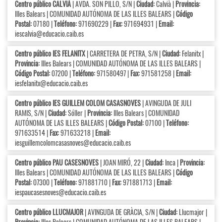
Centro público CALVIÀ
| AVDA. SON PILLO, S/N |
Ciudad:
Calvià |
Provincia:
Illes Balears | COMUNIDAD AUTÓNOMA DE LAS ILLES BALEARS |
Código
Postal:
07180 |
Teléfono:
971690229 |
Fax:
971694931 |
Email:
iescalvia@educacio.caib.es
Centro público IES FELANITX
| CARRETERA DE PETRA, S/N |
Ciudad:
Felanitx |
Provincia:
Illes Balears | COMUNIDAD AUTÓNOMA DE LAS ILLES BALEARS |
Código Postal:
07200 |
Teléfono:
971580497 |
Fax:
971581258 |
Email:
iesfelanitx@educacio.caib.es
Centro público IES GUILLEM COLOM CASASNOVES
| AVINGUDA DE JULI
RAMIS, S/N |
Ciudad:
Sóller |
Provincia:
Illes Balears | COMUNIDAD
AUTÓNOMA DE LAS ILLES BALEARS |
Código Postal:
07100 |
Teléfono:
971633514 |
Fax:
971633218 |
Email:
iesguillemcolomcasasnoves@educacio.caib.es
Centro público PAU CASESNOVES
| JOAN MIRÓ, 22 |
Ciudad:
Inca |
Provincia:
Illes Balears | COMUNIDAD AUTÓNOMA DE LAS ILLES BALEARS |
Código
Postal:
07300 |
Teléfono:
971881710 |
Fax:
971881713 |
Email:
iespaucasesnoves@educacio.caib.es
Centro público LLUCMAJOR
| AVINGUDA DE GRÀCIA, S/N |
Ciudad:
Llucmajor |
Provincia:
Illes Balears | COMUNIDAD AUTÓNOMA DE LAS ILLES BALEARS |