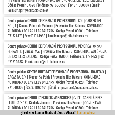
Código Postal:
07620 |
Teléfono:
971660052 |
Fax:
971660004 |
Email:
iesllucmajor@educacio.caib.es
Centro privado CENTRE DE FORMACIÓ PROFESSIONAL SOL
| CARRER DEL
SOL, 1 |
Ciudad:
Palma de Mallorca |
Provincia:
Illes Balears | COMUNIDAD
AUTÓNOMA DE LAS ILLES BALEARS |
Código Postal:
07001 |
Teléfono:
971721473 |
Fax:
971714988 |
Email:
acapo@etb-baleares.es
Centro privado CENTRE DE FORMACIÓ PROFESSIONAL MENORCA
| C/ SANT
FERRAN, 17 |
Ciudad:
Maó |
Provincia:
Illes Balears | COMUNIDAD AUTÓNOMA
DE LAS ILLES BALEARS |
Código Postal:
07000 |
Teléfono:
971721473 |
Fax:
971714988 |
Email:
acapo@etb-baleares.es
Centro público CENTRE INTEGRAT DE FORMACIÓ PROFESSIONAL JOAN TAIX
|
SAGASTA, S/N |
Ciudad:
Sa Pobla |
Provincia:
Illes Balears | COMUNIDAD
AUTÓNOMA DE LAS ILLES BALEARS |
Código Postal:
07420 |
Teléfono:
971540008 |
Fax:
971862461 |
Email:
cifpjoantaix@educacio.caib.es
Centro privado CENTRE D'ESTUDIS MANACORINS
| C/ DEL CAPELLÀ PERE
LLULL, S/N 1R |
Ciudad:
Manacor |
Provincia:
Illes Balears | COMUNIDAD
AUTÓNOMA DE LAS ILLES BALEARS |
Código Postal:
07500 |
Teléfono:
¿Prefieres Llamar Gratis al Centro Ahora?
Llamar Ahora
971555606 |
Email:
info@centrouno.es