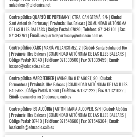
aulabalear@telefonica.net
Centro público QUARTÓ DE PORTMANY
| CTRA. CAN GERMÀ, S/N |
Ciudad:
Sant Antoni de Portmany |
Provincia:
Illes Balears | COMUNIDAD AUTÓNOMA
DE LAS ILLES BALEARS |
Código Postal:
07820 |
Teléfono:
971343101 |
Fax:
971343761 |
Email:
iesquartodeportmany@educacio.caib.es
Centro público XARC
| MARIÀ VILLANGÓMEZ, 2 |
Ciudad:
Santa Eulalia del Río
|
Provincia:
Illes Balears | COMUNIDAD AUTÓNOMA DE LAS ILLES BALEARS |
Código Postal:
07840 |
Teléfono:
971339500 |
Fax:
971339459 |
Email:
iesxarc@educacio.caib.es
Centro público MARC FERRER
| AVINGUDA 8 D'AGOST, 90 |
Ciudad:
Formentera |
Provincia:
Illes Balears | COMUNIDAD AUTÓNOMA DE LAS ILLES
BALEARS |
Código Postal:
07860 |
Teléfono:
971321222 |
Fax:
971321032 |
Email:
iesmarcferrer@educacio.caib.es
Centro público IES ALCÚDIA
| ANTONI MARIA ALCOVER, S/N |
Ciudad:
Alcúdia
|
Provincia:
Illes Balears | COMUNIDAD AUTÓNOMA DE LAS ILLES BALEARS |
Código Postal:
07410 |
Teléfono:
971548600 |
Fax:
971546304 |
Email:
iesalcudia@educacio.caib.es