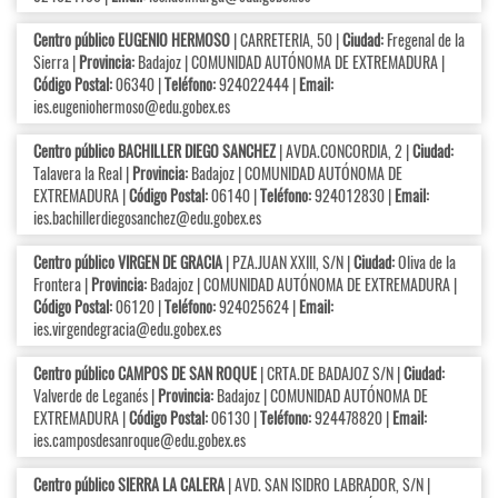
Centro público EUGENIO HERMOSO
| CARRETERIA, 50 |
Ciudad:
Fregenal de la
Sierra |
Provincia:
Badajoz | COMUNIDAD AUTÓNOMA DE EXTREMADURA |
Código Postal:
06340 |
Teléfono:
924022444 |
Email:
ies.eugeniohermoso@edu.gobex.es
Centro público BACHILLER DIEGO SANCHEZ
| AVDA.CONCORDIA, 2 |
Ciudad:
Talavera la Real |
Provincia:
Badajoz | COMUNIDAD AUTÓNOMA DE
EXTREMADURA |
Código Postal:
06140 |
Teléfono:
924012830 |
Email:
ies.bachillerdiegosanchez@edu.gobex.es
Centro público VIRGEN DE GRACIA
| PZA.JUAN XXIII, S/N |
Ciudad:
Oliva de la
Frontera |
Provincia:
Badajoz | COMUNIDAD AUTÓNOMA DE EXTREMADURA |
Código Postal:
06120 |
Teléfono:
924025624 |
Email:
ies.virgendegracia@edu.gobex.es
Centro público CAMPOS DE SAN ROQUE
| CRTA.DE BADAJOZ S/N |
Ciudad:
Valverde de Leganés |
Provincia:
Badajoz | COMUNIDAD AUTÓNOMA DE
EXTREMADURA |
Código Postal:
06130 |
Teléfono:
924478820 |
Email:
ies.camposdesanroque@edu.gobex.es
Centro público SIERRA LA CALERA
| AVD. SAN ISIDRO LABRADOR, S/N |