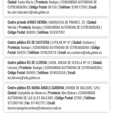
Ciudad:
Santa Marta |
Provincia:
Badajoz | COMUNIDAD AUTÓNOMA DE
EXTREMADURA |
Código Postal:
06150 |
Teléfono:
924017280 |
Email:
ies.sierralacalera@edu.gobex.es
Centro privado AFIMEC MERIDA
| MARQUESA DE PINARES, 35 |
Ciudad:
Mérida |
Provincia:
Badajoz | COMUNIDAD AUTÓNOMA DE EXTREMADURA |
Código Postal:
06800 |
Teléfono:
924387307
Centro público IES DE CASTUERA
| C/PILAR Nº 47 |
Ciudad:
Castuera |
Provincia:
Badajoz | COMUNIDAD AUTÓNOMA DE EXTREMADURA |
Código
Postal:
06420 |
Teléfono:
924020516 |
Email:
ies.castuera@edu.gobex.es
Centro público IES DE LLERENA
| AVDA. ANCHA DE SEVILLA Nº 32 |
Ciudad:
Llerena |
Provincia:
Badajoz | COMUNIDAD AUTÓNOMA DE EXTREMADURA |
Código Postal:
06900 |
Teléfono:
924026558 |
Email:
ies.llerena@edu.gobex.es
Centro público IES MARIA ÀNGELS CARDONA
| RONDA DE BALEARS, S/N |
Ciudad:
Ciutadella de Menorca |
Provincia:
Illes Balears | COMUNIDAD
AUTÓNOMA DE LAS ILLES BALEARS |
Código Postal:
07760 |
Teléfono:
971380166 |
Fax:
971482757 |
Email:
iesmariaangelscardona@educacio.caib.es