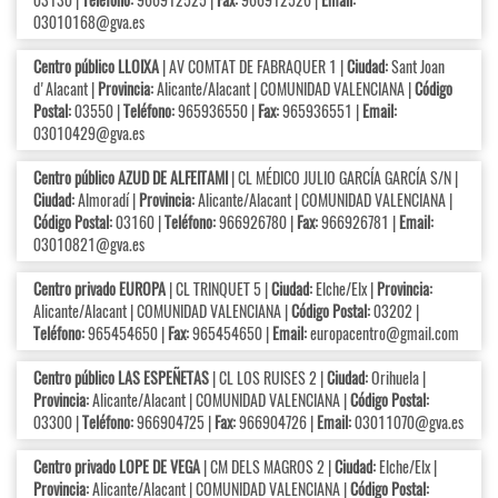
03010168@gva.es
Centro público LLOIXA
| AV COMTAT DE FABRAQUER 1 |
Ciudad:
Sant Joan
d'Alacant |
Provincia:
Alicante/Alacant | COMUNIDAD VALENCIANA |
Código
Postal:
03550 |
Teléfono:
965936550 |
Fax:
965936551 |
Email:
03010429@gva.es
Centro público AZUD DE ALFEITAMI
| CL MÉDICO JULIO GARCÍA GARCÍA S/N |
Ciudad:
Almoradí |
Provincia:
Alicante/Alacant | COMUNIDAD VALENCIANA |
Código Postal:
03160 |
Teléfono:
966926780 |
Fax:
966926781 |
Email:
03010821@gva.es
Centro privado EUROPA
| CL TRINQUET 5 |
Ciudad:
Elche/Elx |
Provincia:
Alicante/Alacant | COMUNIDAD VALENCIANA |
Código Postal:
03202 |
Teléfono:
965454650 |
Fax:
965454650 |
Email:
europacentro@gmail.com
Centro público LAS ESPEÑETAS
| CL LOS RUISES 2 |
Ciudad:
Orihuela |
Provincia:
Alicante/Alacant | COMUNIDAD VALENCIANA |
Código Postal:
03300 |
Teléfono:
966904725 |
Fax:
966904726 |
Email:
03011070@gva.es
Centro privado LOPE DE VEGA
| CM DELS MAGROS 2 |
Ciudad:
Elche/Elx |
Provincia:
Alicante/Alacant | COMUNIDAD VALENCIANA |
Código Postal: