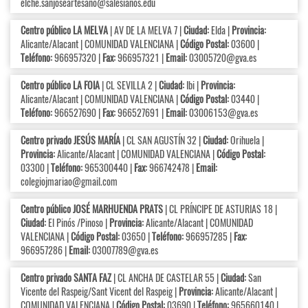
elche.sanjoseartesano@salesianos.edu
Centro público LA MELVA
| AV DE LA MELVA 7 |
Ciudad:
Elda |
Provincia:
Alicante/Alacant | COMUNIDAD VALENCIANA |
Código Postal:
03600 |
Teléfono:
966957320 |
Fax:
966957321 |
Email:
03005720@gva.es
Centro público LA FOIA
| CL SEVILLA 2 |
Ciudad:
Ibi |
Provincia:
Alicante/Alacant | COMUNIDAD VALENCIANA |
Código Postal:
03440 |
Teléfono:
966527690 |
Fax:
966527691 |
Email:
03006153@gva.es
Centro privado JESÚS MARÍA
| CL SAN AGUSTÍN 32 |
Ciudad:
Orihuela |
Provincia:
Alicante/Alacant | COMUNIDAD VALENCIANA |
Código Postal:
03300 |
Teléfono:
965300440 |
Fax:
966742478 |
Email:
colegiojmariao@gmail.com
Centro público JOSÉ MARHUENDA PRATS
| CL PRÍNCIPE DE ASTURIAS 18 |
Ciudad:
El Pinós /Pinoso |
Provincia:
Alicante/Alacant | COMUNIDAD
VALENCIANA |
Código Postal:
03650 |
Teléfono:
966957285 |
Fax:
966957286 |
Email:
03007789@gva.es
Centro privado SANTA FAZ
| CL ANCHA DE CASTELAR 55 |
Ciudad:
San
Vicente del Raspeig/Sant Vicent del Raspeig |
Provincia:
Alicante/Alacant |
COMUNIDAD VALENCIANA |
Código Postal:
03690 |
Teléfono:
965660140 |