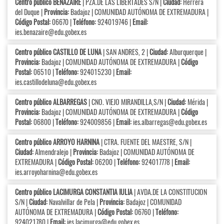
Centro público BENAZAIRE
| PZA.DE LAS LIBERTADES S/N |
Ciudad:
Herrera
del Duque |
Provincia:
Badajoz | COMUNIDAD AUTÓNOMA DE EXTREMADURA |
Código Postal:
06670 |
Teléfono:
924019746 |
Email:
ies.benazaire@edu.gobex.es
Centro público CASTILLO DE LUNA
| SAN ANDRES, 2 |
Ciudad:
Alburquerque |
Provincia:
Badajoz | COMUNIDAD AUTÓNOMA DE EXTREMADURA |
Código
Postal:
06510 |
Teléfono:
924015230 |
Email:
ies.castillodeluna@edu.gobex.es
Centro público ALBARREGAS
| CNO. VIEJO MIRANDILLA,S/N |
Ciudad:
Mérida |
Provincia:
Badajoz | COMUNIDAD AUTÓNOMA DE EXTREMADURA |
Código
Postal:
06800 |
Teléfono:
924009856 |
Email:
ies.albarregas@edu.gobex.es
Centro público ARROYO HARNINA
| CTRA. FUENTE DEL MAESTRE, S/N |
Ciudad:
Almendralejo |
Provincia:
Badajoz | COMUNIDAD AUTÓNOMA DE
EXTREMADURA |
Código Postal:
06200 |
Teléfono:
924017778 |
Email:
ies.arroyoharnina@edu.gobex.es
Centro público LACIMURGA CONSTANTIA IULIA
| AVDA.DE LA CONSTITUCION
S/N |
Ciudad:
Navalvillar de Pela |
Provincia:
Badajoz | COMUNIDAD
AUTÓNOMA DE EXTREMADURA |
Código Postal:
06760 |
Teléfono:
924021780 |
Email:
ies.lacimurga@edu.gobex.es