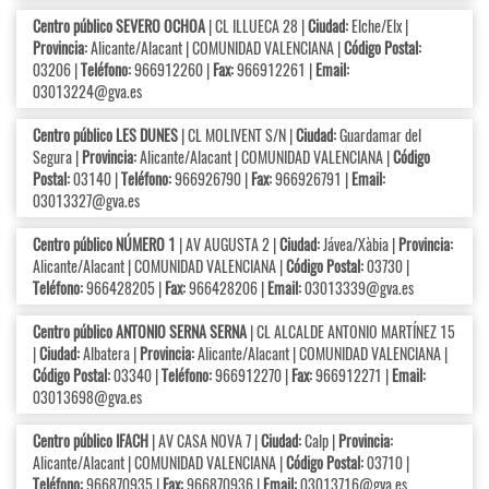
Centro público SEVERO OCHOA
| CL ILLUECA 28 |
Ciudad:
Elche/Elx |
Provincia:
Alicante/Alacant | COMUNIDAD VALENCIANA |
Código Postal:
03206 |
Teléfono:
966912260 |
Fax:
966912261 |
Email:
03013224@gva.es
Centro público LES DUNES
| CL MOLIVENT S/N |
Ciudad:
Guardamar del
Segura |
Provincia:
Alicante/Alacant | COMUNIDAD VALENCIANA |
Código
Postal:
03140 |
Teléfono:
966926790 |
Fax:
966926791 |
Email:
03013327@gva.es
Centro público NÚMERO 1
| AV AUGUSTA 2 |
Ciudad:
Jávea/Xàbia |
Provincia:
Alicante/Alacant | COMUNIDAD VALENCIANA |
Código Postal:
03730 |
Teléfono:
966428205 |
Fax:
966428206 |
Email:
03013339@gva.es
Centro público ANTONIO SERNA SERNA
| CL ALCALDE ANTONIO MARTÍNEZ 15
|
Ciudad:
Albatera |
Provincia:
Alicante/Alacant | COMUNIDAD VALENCIANA |
Código Postal:
03340 |
Teléfono:
966912270 |
Fax:
966912271 |
Email:
03013698@gva.es
Centro público IFACH
| AV CASA NOVA 7 |
Ciudad:
Calp |
Provincia:
Alicante/Alacant | COMUNIDAD VALENCIANA |
Código Postal:
03710 |
Teléfono:
966870935 |
Fax:
966870936 |
Email:
03013716@gva.es