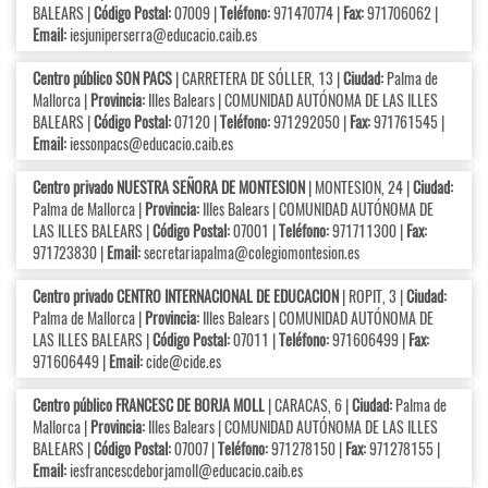
BALEARS |
Código Postal:
07009 |
Teléfono:
971470774 |
Fax:
971706062 |
Email:
iesjuniperserra@educacio.caib.es
Centro público SON PACS
| CARRETERA DE SÓLLER, 13 |
Ciudad:
Palma de
Mallorca |
Provincia:
Illes Balears | COMUNIDAD AUTÓNOMA DE LAS ILLES
BALEARS |
Código Postal:
07120 |
Teléfono:
971292050 |
Fax:
971761545 |
Email:
iessonpacs@educacio.caib.es
Centro privado NUESTRA SEÑORA DE MONTESION
| MONTESION, 24 |
Ciudad:
Palma de Mallorca |
Provincia:
Illes Balears | COMUNIDAD AUTÓNOMA DE
LAS ILLES BALEARS |
Código Postal:
07001 |
Teléfono:
971711300 |
Fax:
971723830 |
Email:
secretariapalma@colegiomontesion.es
Centro privado CENTRO INTERNACIONAL DE EDUCACION
| ROPIT, 3 |
Ciudad:
Palma de Mallorca |
Provincia:
Illes Balears | COMUNIDAD AUTÓNOMA DE
LAS ILLES BALEARS |
Código Postal:
07011 |
Teléfono:
971606499 |
Fax:
971606449 |
Email:
cide@cide.es
Centro público FRANCESC DE BORJA MOLL
| CARACAS, 6 |
Ciudad:
Palma de
Mallorca |
Provincia:
Illes Balears | COMUNIDAD AUTÓNOMA DE LAS ILLES
BALEARS |
Código Postal:
07007 |
Teléfono:
971278150 |
Fax:
971278155 |
Email:
iesfrancescdeborjamoll@educacio.caib.es