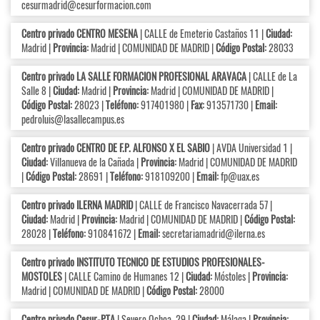
cesurmadrid@cesurformacion.com
Centro privado CENTRO MESENA
| CALLE de Emeterio Castaños 11 |
Ciudad:
Madrid |
Provincia:
Madrid | COMUNIDAD DE MADRID |
Código Postal:
28033
Centro privado LA SALLE FORMACION PROFESIONAL ARAVACA
| CALLE de La
Salle 8 |
Ciudad:
Madrid |
Provincia:
Madrid | COMUNIDAD DE MADRID |
Código Postal:
28023 |
Teléfono:
917401980 |
Fax:
913571730 |
Email:
pedroluis@lasallecampus.es
Centro privado CENTRO DE F.P. ALFONSO X EL SABIO
| AVDA Universidad 1 |
Ciudad:
Villanueva de la Cañada |
Provincia:
Madrid | COMUNIDAD DE MADRID
|
Código Postal:
28691 |
Teléfono:
918109200 |
Email:
fp@uax.es
Centro privado ILERNA MADRID
| CALLE de Francisco Navacerrada 57 |
Ciudad:
Madrid |
Provincia:
Madrid | COMUNIDAD DE MADRID |
Código Postal:
28028 |
Teléfono:
910841672 |
Email:
secretariamadrid@ilerna.es
Centro privado INSTITUTO TECNICO DE ESTUDIOS PROFESIONALES-
MOSTOLES
| CALLE Camino de Humanes 12 |
Ciudad:
Móstoles |
Provincia:
Madrid | COMUNIDAD DE MADRID |
Código Postal:
28000
Centro privado Cesur-PTA
| Severo Ochoa, 29 |
Ciudad:
Málaga |
Provincia: