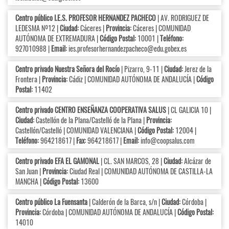
Centro público I.E.S. PROFESOR HERNANDEZ PACHECO
| AV. RODRIGUEZ DE
LEDESMA Nº12 |
Ciudad:
Cáceres |
Provincia:
Cáceres | COMUNIDAD
AUTÓNOMA DE EXTREMADURA |
Código Postal:
10001 |
Teléfono:
927010988 |
Email:
ies.profesorhernandezpacheco@edu.gobex.es
Centro privado Nuestra Señora del Rocío
| Pizarro, 9-11 |
Ciudad:
Jerez de la
Frontera |
Provincia:
Cádiz | COMUNIDAD AUTÓNOMA DE ANDALUCÍA |
Código
Postal:
11402
Centro privado CENTRO ENSEÑANZA COOPERATIVA SALUS
| CL GALICIA 10 |
Ciudad:
Castellón de la Plana/Castelló de la Plana |
Provincia:
Castellón/Castelló | COMUNIDAD VALENCIANA |
Código Postal:
12004 |
Teléfono:
964218617 |
Fax:
964218617 |
Email:
info@coopsalus.com
Centro privado EFA EL GAMONAL
| CL. SAN MARCOS, 28 |
Ciudad:
Alcázar de
San Juan |
Provincia:
Ciudad Real | COMUNIDAD AUTÓNOMA DE CASTILLA-LA
MANCHA |
Código Postal:
13600
Centro público La Fuensanta
| Calderón de la Barca, s/n |
Ciudad:
Córdoba |
Provincia:
Córdoba | COMUNIDAD AUTÓNOMA DE ANDALUCÍA |
Código Postal:
14010