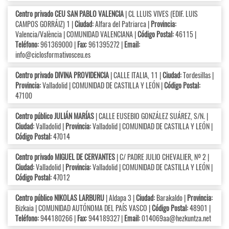
Centro privado CEU SAN PABLO VALENCIA
| CL LLUIS VIVES (EDIF. LUIS
CAMPOS GORRÁIZ) 1 |
Ciudad:
Alfara del Patriarca |
Provincia:
Valencia/València | COMUNIDAD VALENCIANA |
Código Postal:
46115 |
Teléfono:
961369000 |
Fax:
961395272 |
Email:
info@ciclosformativosceu.es
Centro privado DIVINA PROVIDENCIA
| CALLE ITALIA, 11 |
Ciudad:
Tordesillas |
Provincia:
Valladolid | COMUNIDAD DE CASTILLA Y LEÓN |
Código Postal:
47100
Centro público JULIÁN MARÍAS
| CALLE EUSEBIO GONZÁLEZ SUÁREZ, S/N. |
Ciudad:
Valladolid |
Provincia:
Valladolid | COMUNIDAD DE CASTILLA Y LEÓN |
Código Postal:
47014
Centro privado MIGUEL DE CERVANTES
| C/ PADRE JULIO CHEVALIER, Nº 2 |
Ciudad:
Valladolid |
Provincia:
Valladolid | COMUNIDAD DE CASTILLA Y LEÓN |
Código Postal:
47012
Centro público NIKOLAS LARBURU
| Aldapa 3 |
Ciudad:
Barakaldo |
Provincia:
Bizkaia | COMUNIDAD AUTÓNOMA DEL PAÍS VASCO |
Código Postal:
48901 |
Teléfono:
944180266 |
Fax:
944189327 |
Email:
014069aa@hezkuntza.net