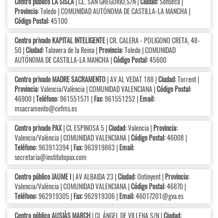
Centro público LA SISLA
| CL. SAN GREGORIO,S/N |
Ciudad:
Sonseca |
Provincia:
Toledo | COMUNIDAD AUTÓNOMA DE CASTILLA-LA MANCHA |
Código Postal:
45100
Centro privado KAPITAL INTELIGENTE
| CR. CALERA - POLIGONO CRETA, 48-
50 |
Ciudad:
Talavera de la Reina |
Provincia:
Toledo | COMUNIDAD
AUTÓNOMA DE CASTILLA-LA MANCHA |
Código Postal:
45600
Centro privado MADRE SACRAMENTO
| AV AL VEDAT 188 |
Ciudad:
Torrent |
Provincia:
Valencia/València | COMUNIDAD VALENCIANA |
Código Postal:
46900 |
Teléfono:
961551571 |
Fax:
961551252 |
Email:
msacramento@cefms.es
Centro privado PAX
| CL ESPINOSA 5 |
Ciudad:
Valencia |
Provincia:
Valencia/València | COMUNIDAD VALENCIANA |
Código Postal:
46008 |
Teléfono:
963913394 |
Fax:
963919863 |
Email:
secretaria@institutopax.com
Centro público JAUME I
| AV ALBAIDA 23 |
Ciudad:
Ontinyent |
Provincia:
Valencia/València | COMUNIDAD VALENCIANA |
Código Postal:
46870 |
Teléfono:
962919305 |
Fax:
962919306 |
Email:
46017201@gva.es
Centro público AUSIÀS MARCH
| CL ÁNGEL DE VILLENA S/N |
Ciudad: