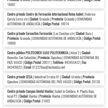
18007
Centro privado Centro de Formación Internacional Reina Isabel
| Federico
García Lorca s/n |
Ciudad:
Granada |
Provincia:
Granada | COMUNIDAD
AUTÓNOMA DE ANDALUCÍA |
Código Postal:
18014
Centro privado Euroactiva Formación
| Las Conchas s/n |
Ciudad:
Baza |
Provincia:
Granada | COMUNIDAD AUTÓNOMA DE ANDALUCÍA |
Código Postal:
18800
Centro público POLITECNICO EASO POLITEKNIKOA
| Aitzol 2 |
Ciudad:
Donostia-San Sebastián |
Provincia:
Gipuzkoa | COMUNIDAD AUTÓNOMA DEL
PAÍS VASCO |
Código Postal:
20011 |
Teléfono:
943455422 |
Fax:
943470022 |
Email:
012229aa@hezkuntza.net
Centro privado CESA
| Industrial Erratzu 81 |
Ciudad:
Urnieta |
Provincia:
Gipuzkoa | COMUNIDAD AUTÓNOMA DEL PAÍS VASCO |
Código Postal:
20130
Centro privado Campus Dental Huelva
| Isabel la Católica, 4, Planta Baja,
local P2 |
Ciudad:
Huelva |
Provincia:
Huelva | COMUNIDAD AUTÓNOMA DE
ANDALUCÍA |
Código Postal:
21003