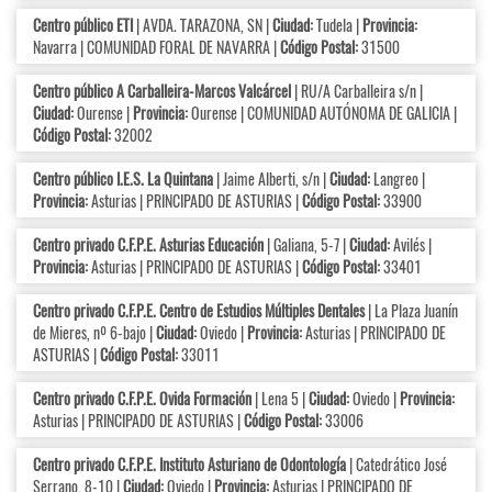
Centro público ETI
| AVDA. TARAZONA, SN |
Ciudad:
Tudela |
Provincia:
Navarra | COMUNIDAD FORAL DE NAVARRA |
Código Postal:
31500
Centro público A Carballeira-Marcos Valcárcel
| RU/A Carballeira s/n |
Ciudad:
Ourense |
Provincia:
Ourense | COMUNIDAD AUTÓNOMA DE GALICIA |
Código Postal:
32002
Centro público I.E.S. La Quintana
| Jaime Alberti, s/n |
Ciudad:
Langreo |
Provincia:
Asturias | PRINCIPADO DE ASTURIAS |
Código Postal:
33900
Centro privado C.F.P.E. Asturias Educación
| Galiana, 5-7 |
Ciudad:
Avilés |
Provincia:
Asturias | PRINCIPADO DE ASTURIAS |
Código Postal:
33401
Centro privado C.F.P.E. Centro de Estudios Múltiples Dentales
| La Plaza Juanín
de Mieres, nº 6-bajo |
Ciudad:
Oviedo |
Provincia:
Asturias | PRINCIPADO DE
ASTURIAS |
Código Postal:
33011
Centro privado C.F.P.E. Ovida Formación
| Lena 5 |
Ciudad:
Oviedo |
Provincia:
Asturias | PRINCIPADO DE ASTURIAS |
Código Postal:
33006
Centro privado C.F.P.E. Instituto Asturiano de Odontología
| Catedrático José
Serrano, 8-10 |
Ciudad:
Oviedo |
Provincia:
Asturias | PRINCIPADO DE