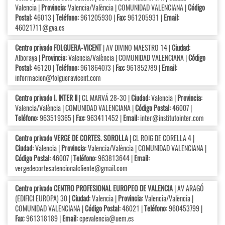
Valencia |
Provincia:
Valencia/València | COMUNIDAD VALENCIANA |
Código
Postal:
46013 |
Teléfono:
961205930 |
Fax:
961205931 |
Email:
46021711@gva.es
Centro privado FOLGUERA-VICENT
| AV DIVINO MAESTRO 14 |
Ciudad:
Alboraya |
Provincia:
Valencia/València | COMUNIDAD VALENCIANA |
Código
Postal:
46120 |
Teléfono:
961864073 |
Fax:
961852789 |
Email:
informacion@folgueravicent.com
Centro privado I. INTER II
| CL MARVÁ 28-30 |
Ciudad:
Valencia |
Provincia:
Valencia/València | COMUNIDAD VALENCIANA |
Código Postal:
46007 |
Teléfono:
963519365 |
Fax:
963411452 |
Email:
inter@institutointer.com
Centro privado VERGE DE CORTES. SOROLLA
| CL ROIG DE CORELLA 4 |
Ciudad:
Valencia |
Provincia:
Valencia/València | COMUNIDAD VALENCIANA |
Código Postal:
46007 |
Teléfono:
963813644 |
Email:
vergedecortesatencionalcliente@gmail.com
Centro privado CENTRO PROFESIONAL EUROPEO DE VALENCIA
| AV ARAGÓ
(EDIFICI EUROPA) 30 |
Ciudad:
Valencia |
Provincia:
Valencia/València |
COMUNIDAD VALENCIANA |
Código Postal:
46021 |
Teléfono:
960453799 |
Fax:
961318189 |
Email:
cpevalencia@uem.es