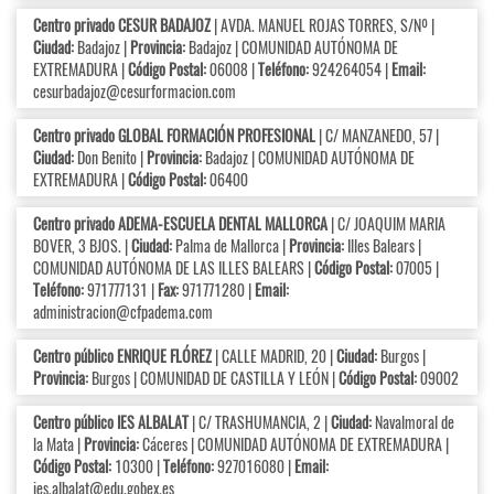
Centro privado CESUR BADAJOZ
| AVDA. MANUEL ROJAS TORRES, S/Nº |
Ciudad:
Badajoz |
Provincia:
Badajoz | COMUNIDAD AUTÓNOMA DE
EXTREMADURA |
Código Postal:
06008 |
Teléfono:
924264054 |
Email:
cesurbadajoz@cesurformacion.com
Centro privado GLOBAL FORMACIÓN PROFESIONAL
| C/ MANZANEDO, 57 |
Ciudad:
Don Benito |
Provincia:
Badajoz | COMUNIDAD AUTÓNOMA DE
EXTREMADURA |
Código Postal:
06400
Centro privado ADEMA-ESCUELA DENTAL MALLORCA
| C/ JOAQUIM MARIA
BOVER, 3 BJOS. |
Ciudad:
Palma de Mallorca |
Provincia:
Illes Balears |
COMUNIDAD AUTÓNOMA DE LAS ILLES BALEARS |
Código Postal:
07005 |
Teléfono:
971777131 |
Fax:
971771280 |
Email:
administracion@cfpadema.com
Centro público ENRIQUE FLÓREZ
| CALLE MADRID, 20 |
Ciudad:
Burgos |
Provincia:
Burgos | COMUNIDAD DE CASTILLA Y LEÓN |
Código Postal:
09002
Centro público IES ALBALAT
| C/ TRASHUMANCIA, 2 |
Ciudad:
Navalmoral de
la Mata |
Provincia:
Cáceres | COMUNIDAD AUTÓNOMA DE EXTREMADURA |
Código Postal:
10300 |
Teléfono:
927016080 |
Email:
ies.albalat@edu.gobex.es