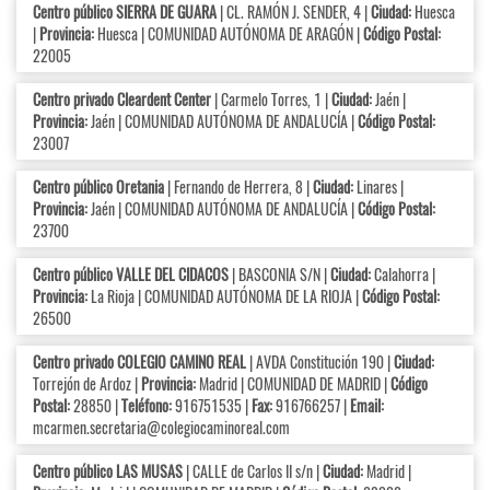
Centro público SIERRA DE GUARA
| CL. RAMÓN J. SENDER, 4 |
Ciudad:
Huesca
|
Provincia:
Huesca | COMUNIDAD AUTÓNOMA DE ARAGÓN |
Código Postal:
22005
Centro privado Cleardent Center
| Carmelo Torres, 1 |
Ciudad:
Jaén |
Provincia:
Jaén | COMUNIDAD AUTÓNOMA DE ANDALUCÍA |
Código Postal:
23007
Centro público Oretania
| Fernando de Herrera, 8 |
Ciudad:
Linares |
Provincia:
Jaén | COMUNIDAD AUTÓNOMA DE ANDALUCÍA |
Código Postal:
23700
Centro público VALLE DEL CIDACOS
| BASCONIA S/N |
Ciudad:
Calahorra |
Provincia:
La Rioja | COMUNIDAD AUTÓNOMA DE LA RIOJA |
Código Postal:
26500
Centro privado COLEGIO CAMINO REAL
| AVDA Constitución 190 |
Ciudad:
Torrejón de Ardoz |
Provincia:
Madrid | COMUNIDAD DE MADRID |
Código
Postal:
28850 |
Teléfono:
916751535 |
Fax:
916766257 |
Email:
mcarmen.secretaria@colegiocaminoreal.com
Centro público LAS MUSAS
| CALLE de Carlos II s/n |
Ciudad:
Madrid |