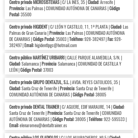
Centro privado MICROSISTEMAS
| C/ LA INÉS, 35 |
Ciudad:
Arrecife |
Provincia:
Las Palmas | COMUNIDAD AUTÓNOMA DE CANARIAS |
Código
Postal:
35500
Centro privado HIGIDENT
| C/ LEÓN Y CASTILLO, 11, 1ª PLANTA |
Ciudad:
Las
Palmas de Gran Canaria |
Provincia:
Las Palmas | COMUNIDAD AUTÓNOMA
DE CANARIAS |
Código Postal:
35003 |
Teléfono:
928-382497 |
Fax:
928-
382497 |
Email:
higidentlpgc@hotmail.com
Centro público MARTÍNEZ URIBARRI
| CALLE PARQUE ALAMEDILLA, S/N. |
Ciudad:
Salamanca |
Provincia:
Salamanca | COMUNIDAD DE CASTILLA Y
LEÓN |
Código Postal:
37003
Centro privado GRUPO DENTAZUL, S.L.
| AVDA. REYES CATOLICOS, 35 |
Ciudad:
Santa Cruz de Tenerife |
Provincia:
Santa Cruz de Tenerife |
COMUNIDAD AUTÓNOMA DE CANARIAS |
Código Postal:
38005
Centro privado DENTAL TRAINER
| C/ AGUERE, EDIF MARAURE, 14 |
Ciudad:
Santa Cruz de Tenerife |
Provincia:
Santa Cruz de Tenerife | COMUNIDAD
AUTÓNOMA DE CANARIAS |
Código Postal:
38005 |
Teléfono:
922-595533 |
Email:
elenaromeu@dentaltrainer.es
Centro público LOS GLADIOLOS
| C/ LOS HUARACHEROS, Nº 5 |
Ciudad: