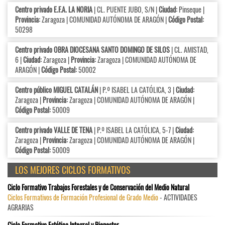
Centro privado E.F.A. LA NORIA
| CL. PUENTE JUBO, S/N |
Ciudad:
Pinseque |
Provincia:
Zaragoza | COMUNIDAD AUTÓNOMA DE ARAGÓN |
Código Postal:
50298
Centro privado OBRA DIOCESANA SANTO DOMINGO DE SILOS
| CL. AMISTAD,
6 |
Ciudad:
Zaragoza |
Provincia:
Zaragoza | COMUNIDAD AUTÓNOMA DE
ARAGÓN |
Código Postal:
50002
Centro público MIGUEL CATALÁN
| P.º ISABEL LA CATÓLICA, 3 |
Ciudad:
Zaragoza |
Provincia:
Zaragoza | COMUNIDAD AUTÓNOMA DE ARAGÓN |
Código Postal:
50009
Centro privado VALLE DE TENA
| P.º ISABEL LA CATÓLICA, 5-7 |
Ciudad:
Zaragoza |
Provincia:
Zaragoza | COMUNIDAD AUTÓNOMA DE ARAGÓN |
Código Postal:
50009
LOS MEJORES CICLOS FORMATIVOS
Ciclo Formativo Trabajos Forestales y de Conservación del Medio Natural
Ciclos Formativos de Formación Profesional de Grado Medio
- ACTIVIDADES
AGRARIAS
Ciclo Formativo Estética Integral y Bienestar