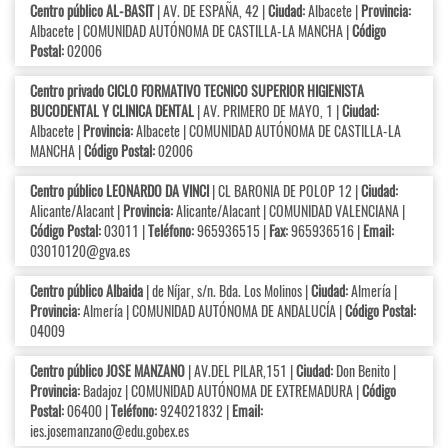
Centro público AL-BASIT
| AV. DE ESPAÑA, 42 |
Ciudad:
Albacete |
Provincia:
Albacete | COMUNIDAD AUTÓNOMA DE CASTILLA-LA MANCHA |
Código
Postal:
02006
Centro privado CICLO FORMATIVO TECNICO SUPERIOR HIGIENISTA
BUCODENTAL Y CLINICA DENTAL
| AV. PRIMERO DE MAYO, 1 |
Ciudad:
Albacete |
Provincia:
Albacete | COMUNIDAD AUTÓNOMA DE CASTILLA-LA
MANCHA |
Código Postal:
02006
Centro público LEONARDO DA VINCI
| CL BARONIA DE POLOP 12 |
Ciudad:
Alicante/Alacant |
Provincia:
Alicante/Alacant | COMUNIDAD VALENCIANA |
Código Postal:
03011 |
Teléfono:
965936515 |
Fax:
965936516 |
Email:
03010120@gva.es
Centro público Albaida
| de Níjar, s/n. Bda. Los Molinos |
Ciudad:
Almería |
Provincia:
Almería | COMUNIDAD AUTÓNOMA DE ANDALUCÍA |
Código Postal:
04009
Centro público JOSE MANZANO
| AV.DEL PILAR,151 |
Ciudad:
Don Benito |
Provincia:
Badajoz | COMUNIDAD AUTÓNOMA DE EXTREMADURA |
Código
Postal:
06400 |
Teléfono:
924021832 |
Email:
ies.josemanzano@edu.gobex.es