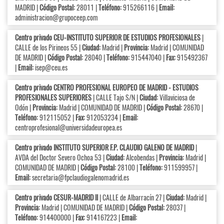
MADRID |
Código Postal:
28011 |
Teléfono:
915266116 |
Email:
administracion@grupoceep.com
Centro privado CEU-INSTITUTO SUPERIOR DE ESTUDIOS PROFESIONALES
|
CALLE de los Pirineos 55 |
Ciudad:
Madrid |
Provincia:
Madrid | COMUNIDAD
DE MADRID |
Código Postal:
28040 |
Teléfono:
915447040 |
Fax:
915492367
|
Email:
isep@ceu.es
Centro privado CENTRO PROFESIONAL EUROPEO DE MADRID - ESTUDIOS
PROFESIONALES SUPERIORES
| CALLE Tajo S/N |
Ciudad:
Villaviciosa de
Odón |
Provincia:
Madrid | COMUNIDAD DE MADRID |
Código Postal:
28670 |
Teléfono:
912115052 |
Fax:
912053234 |
Email:
centroprofesional@universidadeuropea.es
Centro privado INSTITUTO SUPERIOR F.P. CLAUDIO GALENO DE MADRID
|
AVDA del Doctor Severo Ochoa 53 |
Ciudad:
Alcobendas |
Provincia:
Madrid |
COMUNIDAD DE MADRID |
Código Postal:
28100 |
Teléfono:
911599957 |
Email:
secretaria@fpclaudiogalenomadrid.es
Centro privado CESUR-MADRID II
| CALLE de Albarracín 27 |
Ciudad:
Madrid |
Provincia:
Madrid | COMUNIDAD DE MADRID |
Código Postal:
28037 |
Teléfono:
914400000 |
Fax:
914167223 |
Email: