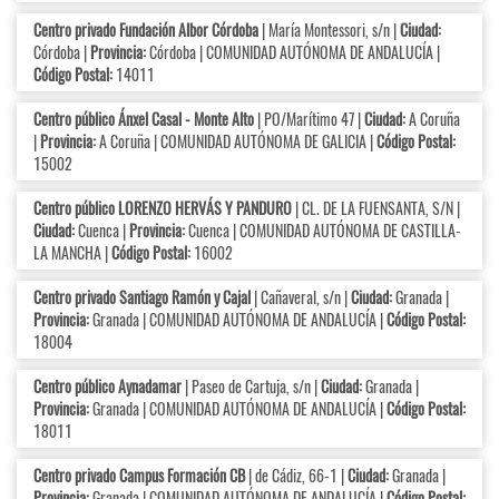
Centro privado Fundación Albor Córdoba
| María Montessori, s/n |
Ciudad:
Córdoba |
Provincia:
Córdoba | COMUNIDAD AUTÓNOMA DE ANDALUCÍA |
Código Postal:
14011
Centro público Ánxel Casal - Monte Alto
| PO/Marítimo 47 |
Ciudad:
A Coruña
|
Provincia:
A Coruña | COMUNIDAD AUTÓNOMA DE GALICIA |
Código Postal:
15002
Centro público LORENZO HERVÁS Y PANDURO
| CL. DE LA FUENSANTA, S/N |
Ciudad:
Cuenca |
Provincia:
Cuenca | COMUNIDAD AUTÓNOMA DE CASTILLA-
LA MANCHA |
Código Postal:
16002
Centro privado Santiago Ramón y Cajal
| Cañaveral, s/n |
Ciudad:
Granada |
Provincia:
Granada | COMUNIDAD AUTÓNOMA DE ANDALUCÍA |
Código Postal:
18004
Centro público Aynadamar
| Paseo de Cartuja, s/n |
Ciudad:
Granada |
Provincia:
Granada | COMUNIDAD AUTÓNOMA DE ANDALUCÍA |
Código Postal:
18011
Centro privado Campus Formación CB
| de Cádiz, 66-1 |
Ciudad:
Granada |
Provincia:
Granada | COMUNIDAD AUTÓNOMA DE ANDALUCÍA |
Código Postal: