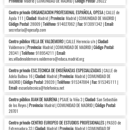
Provincia:
Madrid | COMUNIDAD DE MADRID |
Código Postal:
28022
Centro privado ORGANIZACION PROFESIONAL ESPAÑOLA, OPESA
| CALLE de
Ayala 111 |
Ciudad:
Madrid |
Provincia:
Madrid | COMUNIDAD DE MADRID |
Código Postal:
28009 |
Teléfono:
914027062 |
Fax:
913091342 |
Email:
secretaria@opesafp.com
Centro público VILLA DE VALDEMORO
| CALLE Herencia s/n |
Ciudad:
Valdemoro |
Provincia:
Madrid | COMUNIDAD DE MADRID |
Código Postal:
28341 |
Teléfono:
918954211 |
Email:
ies.villadevaldemoro.valdemoro@educa.madrid.org
Centro privado ESC.TECNICA DE ENSEÑANZAS ESPECIALIZADAS
| CALLE de
Adela Balboa 16 |
Ciudad:
Madrid |
Provincia:
Madrid | COMUNIDAD DE
MADRID |
Código Postal:
28039 |
Teléfono:
915347084 |
Fax:
915345111 |
Email:
escuelatecnica@telefonica.net
Centro público JUAN DE MAIRENA
| PSAJE la Viña 3 |
Ciudad:
San Sebastián
de los Reyes |
Provincia:
Madrid | COMUNIDAD DE MADRID |
Código Postal:
28701
Centro privado CENTRO EUROPEO DE ESTUDIOS PROFESIONALES
| PASEO de
Extremadura 33 |
Ciudad:
Madrid |
Provincia:
Madrid | COMUNIDAD DE