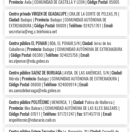
Provincia:
Ávila | COMUNIDAD DE CASTILLA Y LEÓN |
Código Postal:
05005
Centro privado VIRGEN DE GUADALUPE
| CRA.DE LA CORTE DE PELEAS,79 |
Ciudad:
Badajoz |
Provincia:
Badajoz | COMUNIDAD AUTÓNOMA DE
EXTREMADURA |
Código Postal:
06009 |
Teléfono:
924251761 |
Email:
secretaria@evg.c.telefonica.net
Centro público EL POMAR
| BDA. EL POMAR,S/N |
Ciudad:
Jerez de los
Caballeros |
Provincia:
Badajoz | COMUNIDAD AUTÓNOMA DE EXTREMADURA
|
Código Postal:
06380 |
Teléfono:
924025756 |
Email:
ies.elpomar@edu.gobex.es
Centro público SAENZ DE BURUAGA
| AVDA. DE LAS AMÉRICAS, S/N |
Ciudad:
Mérida |
Provincia:
Badajoz | COMUNIDAD AUTÓNOMA DE EXTREMADURA |
Código Postal:
06800 |
Teléfono:
924009914 |
Email:
ies.saenzdeburuaga@edu.gobex.es
Centro público POLITÈCNIC
| MENORCA, 1 |
Ciudad:
Palma de Mallorca |
Provincia:
Illes Balears | COMUNIDAD AUTÓNOMA DE LAS ILLES BALEARS |
Código Postal:
07011 |
Teléfono:
971731247 |
Fax:
971457718 |
Email:
iespolitecnic@educacio.caib.es
Centro público Esteve Terradas i Illa
| c. Bonavista, 70 |
Ciudad:
Cornellà de