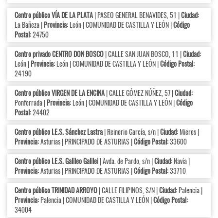
Centro público VÍA DE LA PLATA
| PASEO GENERAL BENAVIDES, 51 |
Ciudad:
La Bañeza |
Provincia:
León | COMUNIDAD DE CASTILLA Y LEÓN |
Código
Postal:
24750
Centro privado CENTRO DON BOSCO
| CALLE SAN JUAN BOSCO, 11 |
Ciudad:
León |
Provincia:
León | COMUNIDAD DE CASTILLA Y LEÓN |
Código Postal:
24190
Centro público VIRGEN DE LA ENCINA
| CALLE GÓMEZ NÚÑEZ, 57 |
Ciudad:
Ponferrada |
Provincia:
León | COMUNIDAD DE CASTILLA Y LEÓN |
Código
Postal:
24402
Centro público I.E.S. Sánchez Lastra
| Reinerio García, s/n |
Ciudad:
Mieres |
Provincia:
Asturias | PRINCIPADO DE ASTURIAS |
Código Postal:
33600
Centro público I.E.S. Galileo Galilei
| Avda. de Pardo, s/n |
Ciudad:
Navia |
Provincia:
Asturias | PRINCIPADO DE ASTURIAS |
Código Postal:
33710
Centro público TRINIDAD ARROYO
| CALLE FILIPINOS, S/N |
Ciudad:
Palencia |
Provincia:
Palencia | COMUNIDAD DE CASTILLA Y LEÓN |
Código Postal:
34004