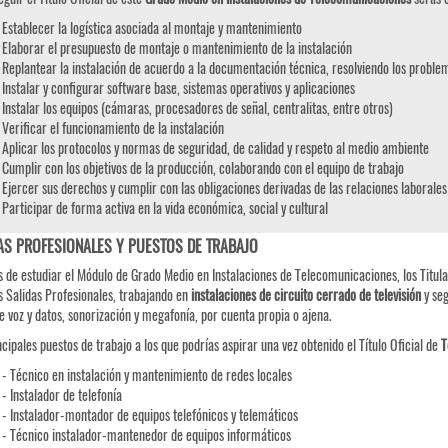
Establecer la logística asociada al montaje y mantenimiento
Elaborar el presupuesto de montaje o mantenimiento de la instalación
Replantear la instalación de acuerdo a la documentación técnica, resolviendo los probl
Instalar y configurar software base, sistemas operativos y aplicaciones
Instalar los equipos (cámaras, procesadores de señal, centralitas, entre otros)
Verificar el funcionamiento de la instalación
Aplicar los protocolos y normas de seguridad, de calidad y respeto al medio ambiente
Cumplir con los objetivos de la producción, colaborando con el equipo de trabajo
Ejercer sus derechos y cumplir con las obligaciones derivadas de las relaciones laborales
Participar de forma activa en la vida económica, social y cultural
AS PROFESIONALES Y PUESTOS DE TRABAJO
 de estudiar el Módulo de Grado Medio en Instalaciones de Telecomunicaciones, los Titula
s Salidas Profesionales, trabajando en
instalaciones de circuito cerrado de televisión
y seg
e voz y datos, sonorización y megafonía, por cuenta propia o ajena.
ncipales puestos de trabajo a los que podrías aspirar una vez obtenido el Título Oficial de
T
- Técnico en instalación y mantenimiento de redes locales
- Instalador de telefonía
- Instalador-montador de equipos telefónicos y telemáticos
- Técnico instalador-mantenedor de equipos informáticos