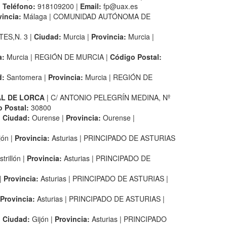
|
Teléfono:
918109200 |
Email:
fp@uax.es
vincia:
Málaga | COMUNIDAD AUTÓNOMA DE
ES,N. 3 |
Ciudad:
Murcia |
Provincia:
Murcia |
a:
Murcia | REGIÓN DE MURCIA |
Código Postal:
d:
Santomera |
Provincia:
Murcia | REGIÓN DE
AL DE LORCA
| C/ ANTONIO PELEGRÍN MEDINA, Nº
 Postal:
30800
|
Ciudad:
Ourense |
Provincia:
Ourense |
jón |
Provincia:
Asturias | PRINCIPADO DE ASTURIAS
trillón |
Provincia:
Asturias | PRINCIPADO DE
|
Provincia:
Asturias | PRINCIPADO DE ASTURIAS |
Provincia:
Asturias | PRINCIPADO DE ASTURIAS |
|
Ciudad:
Gijón |
Provincia:
Asturias | PRINCIPADO