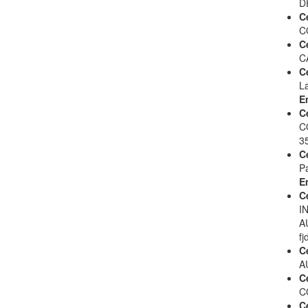
D
C
C
C
C
C
L
E
C
C
3
C
P
E
C
I
A
fj
C
A
C
C
C