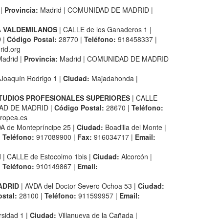
 |
Provincia:
Madrid | COMUNIDAD DE MADRID |
A VALDEMILANOS
| CALLE de los Ganaderos 1 |
 |
Código Postal:
28770 |
Teléfono:
918458337 |
id.org
adrid |
Provincia:
Madrid | COMUNIDAD DE MADRID
 Joaquín Rodrigo 1 |
Ciudad:
Majadahonda |
STUDIOS PROFESIONALES SUPERIORES
| CALLE
AD DE MADRID |
Código Postal:
28670 |
Teléfono:
uropea.es
A de Montepríncipe 25 |
Ciudad:
Boadilla del Monte |
|
Teléfono:
917089900 |
Fax:
916034717 |
Email:
I
| CALLE de Estocolmo 1bis |
Ciudad:
Alcorcón |
|
Teléfono:
910149867 |
Email:
ADRID
| AVDA del Doctor Severo Ochoa 53 |
Ciudad:
stal:
28100 |
Teléfono:
911599957 |
Email:
sidad 1 |
Ciudad:
Villanueva de la Cañada |