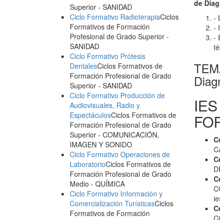
de Diag
Superior
- SANIDAD
Ciclo Formativo Radioterapia
Ciclos
- 
Formativos de Formación
- 
Profesional de Grado Superior
-
- 
SANIDAD
t
Ciclo Formativo Prótesis
TEMA
Dentales
Ciclos Formativos de
Formación Profesional de Grado
Diagn
Superior
- SANIDAD
Ciclo Formativo Producción de
IES
Audiovisuales, Radio y
Espectáculos
Ciclos Formativos de
FO
Formación Profesional de Grado
Superior
- COMUNICACIÓN,
C
IMAGEN Y SONIDO
C
Ciclo Formativo Operaciones de
C
Laboratorio
Ciclos Formativos de
D
Formación Profesional de Grado
C
Medio
- QUÍMICA
C
Ciclo Formativo Información y
i
Comercialización Turísticas
Ciclos
C
Formativos de Formación
C