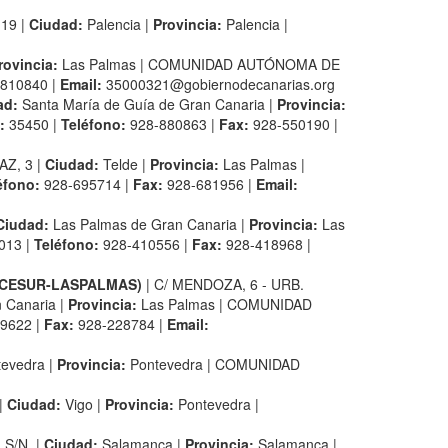
19 |
Ciudad:
Palencia |
Provincia:
Palencia |
rovincia:
Las Palmas | COMUNIDAD AUTÓNOMA DE
-810840 |
Email:
35000321@gobiernodecanarias.org
ad:
Santa María de Guía de Gran Canaria |
Provincia:
:
35450 |
Teléfono:
928-880863 |
Fax:
928-550190 |
AZ, 3 |
Ciudad:
Telde |
Provincia:
Las Palmas |
éfono:
928-695714 |
Fax:
928-681956 |
Email:
Ciudad:
Las Palmas de Gran Canaria |
Provincia:
Las
013 |
Teléfono:
928-410556 |
Fax:
928-418968 |
(CESUR-LASPALMAS)
| C/ MENDOZA, 6 - URB.
 Canaria |
Provincia:
Las Palmas | COMUNIDAD
9622 |
Fax:
928-228784 |
Email:
evedra |
Provincia:
Pontevedra | COMUNIDAD
 |
Ciudad:
Vigo |
Provincia:
Pontevedra |
S/N. |
Ciudad:
Salamanca |
Provincia:
Salamanca |