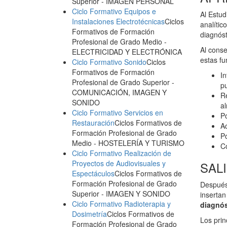
Superior
- IMAGEN PERSONAL
Ciclo Formativo Equipos e
Al Estud
Instalaciones Electrotécnicas
Ciclos
analític
Formativos de Formación
diagnóst
Profesional de Grado Medio
-
Al conse
ELECTRICIDAD Y ELECTRÓNICA
estas fu
Ciclo Formativo Sonido
Ciclos
Formativos de Formación
In
Profesional de Grado Superior
-
p
COMUNICACIÓN, IMAGEN Y
Re
SONIDO
al
Ciclo Formativo Servicios en
Po
Restauración
Ciclos Formativos de
Ac
Formación Profesional de Grado
Po
Medio
- HOSTELERÍA Y TURISMO
Co
Ciclo Formativo Realización de
Proyectos de Audiovisuales y
SAL
Espectáculos
Ciclos Formativos de
Formación Profesional de Grado
Después 
Superior
- IMAGEN Y SONIDO
insertan
Ciclo Formativo Radioterapia y
diagnós
Dosimetría
Ciclos Formativos de
Los prin
Formación Profesional de Grado