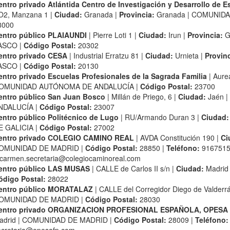
entro privado Atlántida Centro de Investigación y Desarrollo de E
O2, Manzana 1 |
Ciudad:
Granada |
Provincia:
Granada | COMUNID
8000
entro público PLAIAUNDI
| Pierre Loti 1 |
Ciudad:
Irun |
Provincia:
G
ASCO |
Código Postal:
20302
entro privado CESA
| Industrial Erratzu 81 |
Ciudad:
Urnieta |
Provinc
ASCO |
Código Postal:
20130
entro privado Escuelas Profesionales de la Sagrada Familia
| Aure
OMUNIDAD AUTÓNOMA DE ANDALUCÍA |
Código Postal:
23700
entro público San Juan Bosco
| Millán de Priego, 6 |
Ciudad:
Jaén |
NDALUCÍA |
Código Postal:
23007
entro público Politécnico de Lugo
| RU/Armando Duran 3 |
Ciudad:
E GALICIA |
Código Postal:
27002
entro privado COLEGIO CAMINO REAL
| AVDA Constitución 190 |
Ci
OMUNIDAD DE MADRID |
Código Postal:
28850 |
Teléfono:
9167515
carmen.secretaria@colegiocaminoreal.com
entro público LAS MUSAS
| CALLE de Carlos II s/n |
Ciudad:
Madrid
ódigo Postal:
28022
entro público MORATALAZ
| CALLE del Corregidor Diego de Valderr
OMUNIDAD DE MADRID |
Código Postal:
28030
entro privado ORGANIZACION PROFESIONAL ESPAÑOLA, OPESA
adrid | COMUNIDAD DE MADRID |
Código Postal:
28009 |
Teléfono