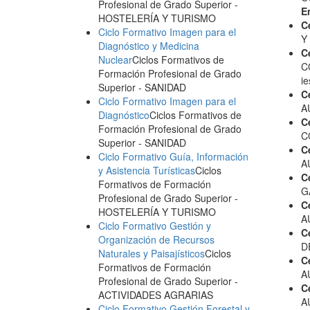
Profesional de Grado Superior
-
E
HOSTELERÍA Y TURISMO
C
Ciclo Formativo Imagen para el
Y
Diagnóstico y Medicina
C
Nuclear
Ciclos Formativos de
C
Formación Profesional de Grado
i
Superior
- SANIDAD
C
Ciclo Formativo Imagen para el
A
Diagnóstico
Ciclos Formativos de
C
Formación Profesional de Grado
C
Superior
- SANIDAD
C
Ciclo Formativo Guía, Información
A
y Asistencia Turísticas
Ciclos
C
Formativos de Formación
G
Profesional de Grado Superior
-
C
HOSTELERÍA Y TURISMO
A
Ciclo Formativo Gestión y
C
Organización de Recursos
D
Naturales y Paisajísticos
Ciclos
C
Formativos de Formación
A
Profesional de Grado Superior
-
C
ACTIVIDADES AGRARIAS
A
Ciclo Formativo Gestión Forestal y