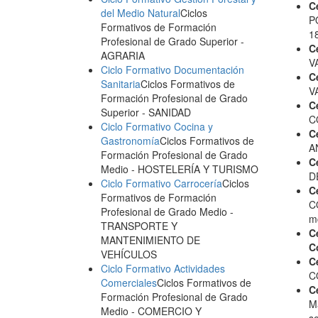
C
del Medio Natural
Ciclos
P
Formativos de Formación
1
Profesional de Grado Superior
-
C
AGRARIA
V
Ciclo Formativo Documentación
C
Sanitaria
Ciclos Formativos de
V
Formación Profesional de Grado
C
Superior
- SANIDAD
C
Ciclo Formativo Cocina y
C
Gastronomía
Ciclos Formativos de
A
Formación Profesional de Grado
C
Medio
- HOSTELERÍA Y TURISMO
D
Ciclo Formativo Carrocería
Ciclos
C
Formativos de Formación
C
Profesional de Grado Medio
-
m
TRANSPORTE Y
C
MANTENIMIENTO DE
C
VEHÍCULOS
C
Ciclo Formativo Actividades
C
Comerciales
Ciclos Formativos de
C
Formación Profesional de Grado
M
Medio
- COMERCIO Y