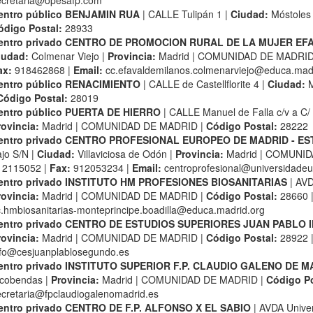
ecretaria@opesafp.com
entro público BENJAMIN RUA
| CALLE Tulipán 1 |
Ciudad:
Móstoles
ódigo Postal:
28933
entro privado CENTRO DE PROMOCION RURAL DE LA MUJER EF
iudad:
Colmenar Viejo |
Provincia:
Madrid | COMUNIDAD DE MADRID
ax:
918462868 |
Email:
cc.efavaldemilanos.colmenarviejo@educa.madr
entro público RENACIMIENTO
| CALLE de Castellflorite 4 |
Ciudad:
M
Código Postal:
28019
entro público PUERTA DE HIERRO
| CALLE Manuel de Falla c/v a C/
rovincia:
Madrid | COMUNIDAD DE MADRID |
Código Postal:
28222
entro privado CENTRO PROFESIONAL EUROPEO DE MADRID - E
jo S/N |
Ciudad:
Villaviciosa de Odón |
Provincia:
Madrid | COMUNID
12115052 |
Fax:
912053234 |
Email:
centroprofesional@universidade
entro privado INSTITUTO HM PROFESIONES BIOSANITARIAS
| AVD
rovincia:
Madrid | COMUNIDAD DE MADRID |
Código Postal:
28660 
c.hmbiosanitarias-monteprincipe.boadilla@educa.madrid.org
entro privado CENTRO DE ESTUDIOS SUPERIORES JUAN PABLO I
rovincia:
Madrid | COMUNIDAD DE MADRID |
Código Postal:
28922 
nfo@cesjuanplablosegundo.es
entro privado INSTITUTO SUPERIOR F.P. CLAUDIO GALENO DE M
lcobendas |
Provincia:
Madrid | COMUNIDAD DE MADRID |
Código Po
ecretaria@fpclaudiogalenomadrid.es
entro privado CENTRO DE F.P. ALFONSO X EL SABIO
| AVDA Univer