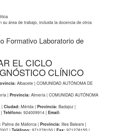
ética
n su área de trabajo, incluida la docencia de otros
ormativo Laboratorio de
AR EL CICLO
GNÓSTICO CLÍNICO
ovincia:
Albacete | COMUNIDAD AUTÓNOMA DE
ría |
Provincia:
Almería | COMUNIDAD AUTÓNOMA
 |
Ciudad:
Mérida |
Provincia:
Badajoz |
 |
Teléfono:
924009914 |
Email:
:
Palma de Mallorca |
Provincia:
Illes Balears |
007 |
Teléfono:
971278150 |
Fax:
971278155 |