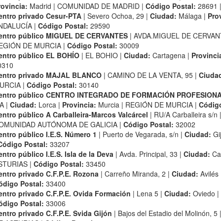
rovincia:
Madrid | COMUNIDAD DE MADRID |
Código Postal:
28691 
entro privado Cesur-PTA
| Severo Ochoa, 29 |
Ciudad:
Málaga |
Pro
NDALUCÍA |
Código Postal:
29590
entro público MIGUEL DE CERVANTES
| AVDA.MIGUEL DE CERVANT
EGIÓN DE MURCIA |
Código Postal:
30009
entro público EL BOHÍO
| EL BOHIO |
Ciudad:
Cartagena |
Provinci
0310
entro privado MAJAL BLANCO
| CAMINO DE LA VENTA, 95 |
Ciuda
URCIA |
Código Postal:
30140
entro público CENTRO INTEGRADO DE FORMACIÓN PROFESION
A |
Ciudad:
Lorca |
Provincia:
Murcia | REGIÓN DE MURCIA |
Código
entro público A Carballeira-Marcos Valcárcel
| RU/A Carballeira s/n 
OMUNIDAD AUTÓNOMA DE GALICIA |
Código Postal:
32002
entro público I.E.S. Número 1
| Puerto de Vegarada, s/n |
Ciudad:
Gi
Código Postal:
33207
ntro público I.E.S. Isla de la Deva
| Avda. Principal, 33 |
Ciudad:
Cas
STURIAS |
Código Postal:
33450
entro privado C.F.P.E. Rozona
| Carreño Miranda, 2 |
Ciudad:
Avilés 
ódigo Postal:
33400
entro privado C.F.P.E. Ovida Formación
| Lena 5 |
Ciudad:
Oviedo |
ódigo Postal:
33006
entro privado C.F.P.E. Svida Gijón
| Bajos del Estadio del Molinón, 5 