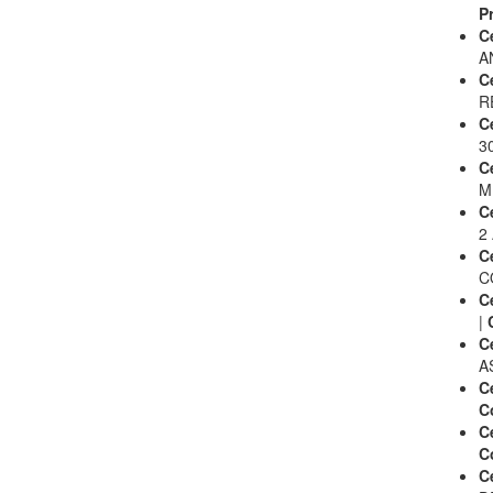
P
C
A
C
R
C
3
C
M
C
2 
C
C
C
|
Ce
A
C
C
C
C
C