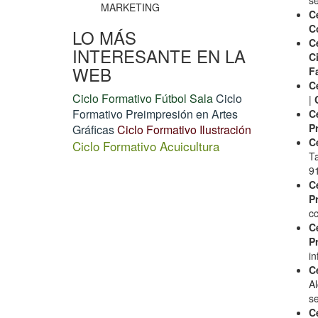
s
MARKETING
C
C
LO MÁS
C
INTERESANTE EN LA
C
WEB
F
C
Ciclo Formativo Fútbol Sala
Ciclo
|
Formativo Preimpresión en Artes
C
P
Gráficas
Ciclo Formativo Ilustración
C
Ciclo Formativo Acuicultura
Ta
9
C
P
c
C
P
i
C
A
s
C