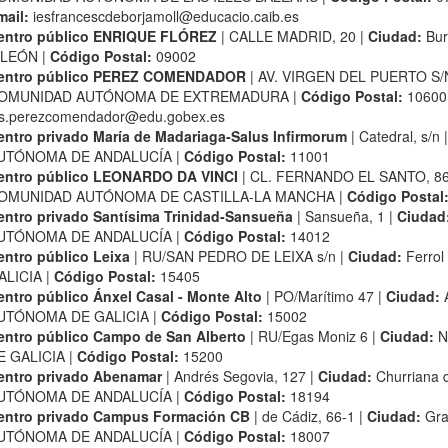
mail:
iesfrancescdeborjamoll@educacio.caib.es
entro público ENRIQUE FLÓREZ
| CALLE MADRID, 20 |
Ciudad:
Bur
 LEÓN |
Código Postal:
09002
entro público PEREZ COMENDADOR
| AV. VIRGEN DEL PUERTO S/
OMUNIDAD AUTÓNOMA DE EXTREMADURA |
Código Postal:
10600
es.perezcomendador@edu.gobex.es
entro privado María de Madariaga-Salus Infirmorum
| Catedral, s/n 
UTÓNOMA DE ANDALUCÍA |
Código Postal:
11001
entro público LEONARDO DA VINCI
| CL. FERNANDO EL SANTO, 86
OMUNIDAD AUTÓNOMA DE CASTILLA-LA MANCHA |
Código Postal
entro privado Santísima Trinidad-Sansueña
| Sansueña, 1 |
Ciudad
UTÓNOMA DE ANDALUCÍA |
Código Postal:
14012
entro público Leixa
| RU/SAN PEDRO DE LEIXA s/n |
Ciudad:
Ferrol
ALICIA |
Código Postal:
15405
entro público Ánxel Casal - Monte Alto
| PO/Marítimo 47 |
Ciudad:
A
UTÓNOMA DE GALICIA |
Código Postal:
15002
entro público Campo de San Alberto
| RU/Egas Moniz 6 |
Ciudad:
N
E GALICIA |
Código Postal:
15200
entro privado Abenamar
| Andrés Segovia, 127 |
Ciudad:
Churriana d
UTÓNOMA DE ANDALUCÍA |
Código Postal:
18194
entro privado Campus Formación CB
| de Cádiz, 66-1 |
Ciudad:
Gra
UTÓNOMA DE ANDALUCÍA |
Código Postal:
18007