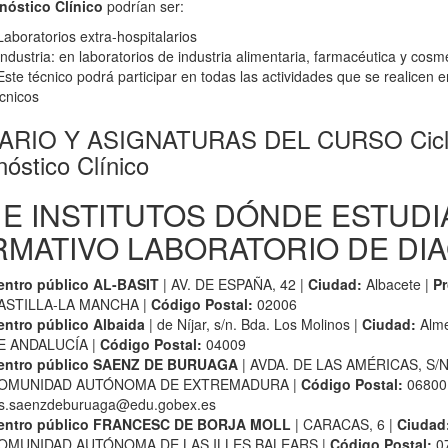
nóstico Clínico
podrían ser:
Laboratorios extra-hospitalarios
Industria: en laboratorios de industria alimentaria, farmacéutica y cosm
Este técnico podrá participar en todas las actividades que se realicen e
écnicos
RIO Y ASIGNATURAS DEL CURSO Ciclo F
óstico Clínico
 E INSTITUTOS DÓNDE ESTUDI
RMATIVO LABORATORIO DE DIA
entro público AL-BASIT
| AV. DE ESPAÑA, 42 |
Ciudad:
Albacete |
Pr
ASTILLA-LA MANCHA |
Código Postal:
02006
entro público Albaida
| de Níjar, s/n. Bda. Los Molinos |
Ciudad:
Alme
E ANDALUCÍA |
Código Postal:
04009
entro público SAENZ DE BURUAGA
| AVDA. DE LAS AMÉRICAS, S/N
OMUNIDAD AUTÓNOMA DE EXTREMADURA |
Código Postal:
06800
es.saenzdeburuaga@edu.gobex.es
entro público FRANCESC DE BORJA MOLL
| CARACAS, 6 |
Ciudad
OMUNIDAD AUTÓNOMA DE LAS ILLES BALEARS |
Código Postal:
07