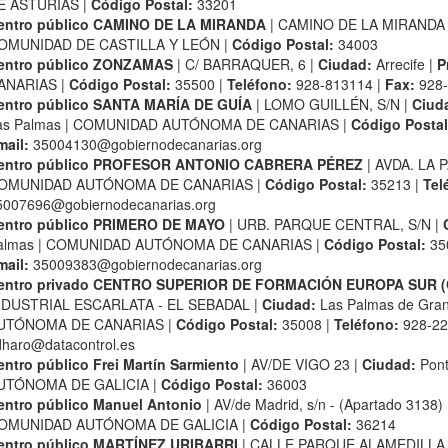
E ASTURIAS |
Código Postal:
33201
entro público CAMINO DE LA MIRANDA
| CAMINO DE LA MIRANDA 
OMUNIDAD DE CASTILLA Y LEÓN |
Código Postal:
34003
entro público ZONZAMAS
| C/ BARRAQUER, 6 |
Ciudad:
Arrecife |
P
ANARIAS |
Código Postal:
35500 |
Teléfono:
928-813114 |
Fax:
928
entro público SANTA MARÍA DE GUÍA
| LOMO GUILLÉN, S/N |
Ciud
as Palmas | COMUNIDAD AUTÓNOMA DE CANARIAS |
Código Postal
mail:
35004130@gobiernodecanarias.org
entro público PROFESOR ANTONIO CABRERA PÉREZ
| AVDA. LA P
OMUNIDAD AUTÓNOMA DE CANARIAS |
Código Postal:
35213 |
Tel
5007696@gobiernodecanarias.org
entro público PRIMERO DE MAYO
| URB. PARQUE CENTRAL, S/N |
almas | COMUNIDAD AUTÓNOMA DE CANARIAS |
Código Postal:
35
mail:
35009383@gobiernodecanarias.org
entro privado CENTRO SUPERIOR DE FORMACIÓN EUROPA SUR 
NDUSTRIAL ESCARLATA - EL SEBADAL |
Ciudad:
Las Palmas de Gran
UTÓNOMA DE CANARIAS |
Código Postal:
35008 |
Teléfono:
928-22
dharo@datacontrol.es
entro público Frei Martín Sarmiento
| AV/DE VIGO 23 |
Ciudad:
Pont
UTÓNOMA DE GALICIA |
Código Postal:
36003
entro público Manuel Antonio
| AV/de Madrid, s/n - (Apartado 3138)
OMUNIDAD AUTÓNOMA DE GALICIA |
Código Postal:
36214
entro público MARTÍNEZ URIBARRI
| CALLE PARQUE ALAMEDILLA, 