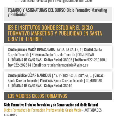
– Codificador de datos para investigaciones de mercados
TEMARIO Y ASIGNATURAS DEL CURSO Ciclo Formativo Marketing
y Publicidad
IES E INSTITUTOS DÓNDE ESTUDIAR EL CICLO
FORMATIVO MARKETING Y PUBLICIDAD EN SANTA
CRUZ DE TENERIFE
Centro privado MARÍA INMACULADA
| AVDA. LA SALLE, 1 |
Ciudad:
Santa
Cruz de Tenerife |
Provincia:
Santa Cruz de Tenerife | COMUNIDAD
AUTÓNOMA DE CANARIAS |
Código Postal:
38005 |
Teléfono:
922-210100 |
Fax:
922-202614 |
Email:
secretariaminmaculada@yahoo.es
Centro público CÉSAR MANRIQUE
| AV. PRINCIPES DE ESPAÑA, 5. |
Ciudad:
Santa Cruz de Tenerife |
Provincia:
Santa Cruz de Tenerife | COMUNIDAD
AUTÓNOMA DE CANARIAS |
Código Postal:
38010
LOS MEJORES CICLOS FORMATIVOS
Ciclo Formativo Trabajos Forestales y de Conservación del Medio Natural
Ciclos Formativos de Formación Profesional de Grado Medio
- ACTIVIDADES
AGRARIAS