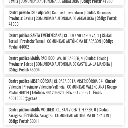
Sevilla | COMUNIDAD AUTÓNOMA DE ANDALUCÍA |
Código Postal:
41960
Centro privado CEU-Aljarafe
| Campus Universitario |
Ciudad:
Bormujos |
Provincia:
Sevilla | COMUNIDAD AUTÓNOMA DE ANDALUCÍA |
Código Postal:
41930
Centro público SANTA EMERENCIANA
| CL. JUEZ VILLANUEVA, 1 |
Ciudad:
Teruel |
Provincia:
Teruel | COMUNIDAD AUTÓNOMA DE ARAGÓN |
Código
Postal:
44002
Centro público MARÍA PACHECO
| AV. DE BARBER, 4 |
Ciudad:
Toledo |
Provincia:
Toledo | COMUNIDAD AUTÓNOMA DE CASTILLA-LA MANCHA |
Código Postal:
45004
Centro público MISERICÒRDIA
| CL CASA DE LA MISERICÒRDIA 34 |
Ciudad:
Valencia |
Provincia:
Valencia/València | COMUNIDAD VALENCIANA |
Código
Postal:
46014 |
Teléfono:
961205920 |
Fax:
961205921 |
Email:
46018035@gva.es
Centro público MARÍA MOLINER
| CL. SAN VICENTE FERRER, 6 |
Ciudad:
Zaragoza |
Provincia:
Zaragoza | COMUNIDAD AUTÓNOMA DE ARAGÓN |
Código Postal:
50011