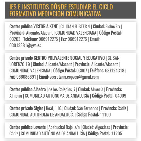
IES E INSTITUTOS DÓNDE ESTUDIAR EL CICLO
FORMATIVO MEDIACIÓN COMUNICATIVA
Centro público VICTORIA KENT
| CL JOAN FUSTER 4 |
Ciudad:
Elche/Elx |
Provincia:
Alicante/Alacant | COMUNIDAD VALENCIANA |
Código Postal:
03203 |
Teléfono:
966912275 |
Fax:
966912276 |
Email:
03013881@gva.es
Centro privado CENTRO POLIVALENTE SOCIAL Y EDUCATIVO
| CL SAN
LORENZO 19 |
Ciudad:
Alicante/Alacant |
Provincia:
Alicante/Alacant |
COMUNIDAD VALENCIANA |
Código Postal:
03007 |
Teléfono:
637124318 |
Fax:
966086691 |
Email:
secretaria.copsea@gmail.com
Centro público Alhadra
| de los Colegios, 7 |
Ciudad:
Almería |
Provincia:
Almería | COMUNIDAD AUTÓNOMA DE ANDALUCÍA |
Código Postal:
04009
Centro privado Sigler
| Real, 116 |
Ciudad:
San Fernando |
Provincia:
Cádiz |
COMUNIDAD AUTÓNOMA DE ANDALUCÍA |
Código Postal:
11100
Centro público Levante
| Acebuchal Bajo, s/n |
Ciudad:
Algeciras |
Provincia:
Cádiz | COMUNIDAD AUTÓNOMA DE ANDALUCÍA |
Código Postal:
11205