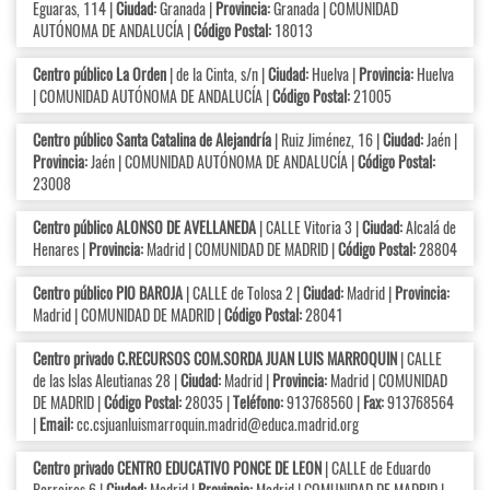
Eguaras, 114 |
Ciudad:
Granada |
Provincia:
Granada | COMUNIDAD
AUTÓNOMA DE ANDALUCÍA |
Código Postal:
18013
Centro público La Orden
| de la Cinta, s/n |
Ciudad:
Huelva |
Provincia:
Huelva
| COMUNIDAD AUTÓNOMA DE ANDALUCÍA |
Código Postal:
21005
Centro público Santa Catalina de Alejandría
| Ruiz Jiménez, 16 |
Ciudad:
Jaén |
Provincia:
Jaén | COMUNIDAD AUTÓNOMA DE ANDALUCÍA |
Código Postal:
23008
Centro público ALONSO DE AVELLANEDA
| CALLE Vitoria 3 |
Ciudad:
Alcalá de
Henares |
Provincia:
Madrid | COMUNIDAD DE MADRID |
Código Postal:
28804
Centro público PIO BAROJA
| CALLE de Tolosa 2 |
Ciudad:
Madrid |
Provincia:
Madrid | COMUNIDAD DE MADRID |
Código Postal:
28041
Centro privado C.RECURSOS COM.SORDA JUAN LUIS MARROQUIN
| CALLE
de las Islas Aleutianas 28 |
Ciudad:
Madrid |
Provincia:
Madrid | COMUNIDAD
DE MADRID |
Código Postal:
28035 |
Teléfono:
913768560 |
Fax:
913768564
|
Email:
cc.csjuanluismarroquin.madrid@educa.madrid.org
Centro privado CENTRO EDUCATIVO PONCE DE LEON
| CALLE de Eduardo
Barreiros 6 |
Ciudad:
Madrid |
Provincia:
Madrid | COMUNIDAD DE MADRID |