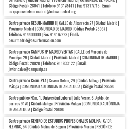
Código Postal:
28041 |
Teléfono:
913178441 |
Fax:
913177715 |
Email:
cc.ipsponcedeleon.madrid@educa.madrid.org
Centro privado CESUR-MADRID II
| CALLE de Albarracín 27 |
Ciudad:
Madrid |
Provincia:
Madrid | COMUNIDAD DE MADRID |
Código Postal:
28037 |
Teléfono:
914400000 |
Fax:
914167223 |
Email:
cesurmadrid@cesurformacion.com
Centro privado CAMPUS FP MADRID VENTAS
| CALLE del Marqués de
Mondéjar 29 |
Ciudad:
Madrid |
Provincia:
Madrid | COMUNIDAD DE MADRID |
Código Postal:
28028 |
Teléfono:
911833122 |
Email:
javier.calvo@campusfp.es
Centro privado Cesur-PTA
| Severo Ochoa, 29 |
Ciudad:
Málaga |
Provincia:
Málaga | COMUNIDAD AUTÓNOMA DE ANDALUCÍA |
Código Postal:
29590
Centro público Núm. 1. Universidad Laboral
| Julio Verne, 6. Aptdo. de
correos 9170 |
Ciudad:
Málaga |
Provincia:
Málaga | COMUNIDAD AUTÓNOMA
DE ANDALUCÍA |
Código Postal:
29080
Centro privado CENTRO DE ESTUDIOS PROFESIONALES MOLINA
| C/ DR.
FLEMING, 54 |
Ciudad:
Molina de Segura |
Provincia:
Murcia | REGIÓN DE