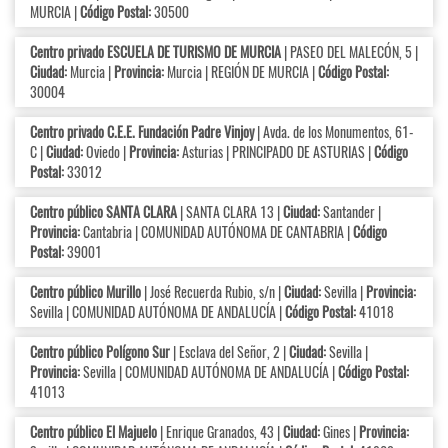
MURCIA |
Código Postal:
30500
Centro privado ESCUELA DE TURISMO DE MURCIA
| PASEO DEL MALECÓN, 5 |
Ciudad:
Murcia |
Provincia:
Murcia | REGIÓN DE MURCIA |
Código Postal:
30004
Centro privado C.E.E. Fundación Padre Vinjoy
| Avda. de los Monumentos, 61-
C |
Ciudad:
Oviedo |
Provincia:
Asturias | PRINCIPADO DE ASTURIAS |
Código
Postal:
33012
Centro público SANTA CLARA
| SANTA CLARA 13 |
Ciudad:
Santander |
Provincia:
Cantabria | COMUNIDAD AUTÓNOMA DE CANTABRIA |
Código
Postal:
39001
Centro público Murillo
| José Recuerda Rubio, s/n |
Ciudad:
Sevilla |
Provincia:
Sevilla | COMUNIDAD AUTÓNOMA DE ANDALUCÍA |
Código Postal:
41018
Centro público Polígono Sur
| Esclava del Señor, 2 |
Ciudad:
Sevilla |
Provincia:
Sevilla | COMUNIDAD AUTÓNOMA DE ANDALUCÍA |
Código Postal:
41013
Centro público El Majuelo
| Enrique Granados, 43 |
Ciudad:
Gines |
Provincia: