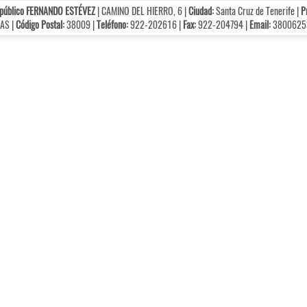
 público FERNANDO ESTÉVEZ
| CAMINO DEL HIERRO, 6 |
Ciudad:
Santa Cruz de Tenerife |
P
AS |
Código Postal:
38009 |
Teléfono:
922-202616 |
Fax:
922-204794 |
Email:
38006253