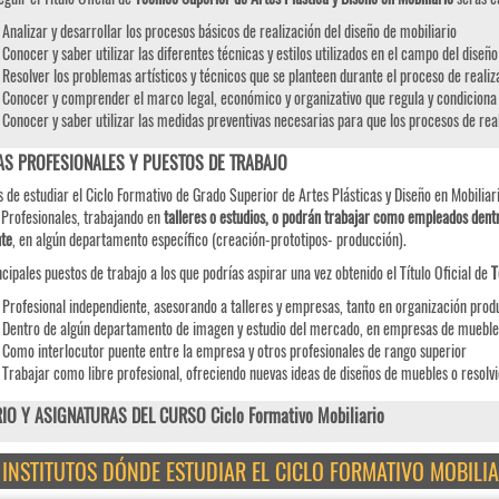
Analizar y desarrollar los procesos básicos de realización del diseño de mobiliario
Conocer y saber utilizar las diferentes técnicas y estilos utilizados en el campo del diseño
Resolver los problemas artísticos y técnicos que se planteen durante el proceso de realiz
Conocer y comprender el marco legal, económico y organizativo que regula y condiciona l
Conocer y saber utilizar las medidas preventivas necesarias para que los procesos de rea
AS PROFESIONALES Y PUESTOS DE TRABAJO
 de estudiar el Ciclo Formativo de Grado Superior de Artes Plásticas y Diseño en Mobiliari
 Profesionales, trabajando en
talleres o estudios, o podrán trabajar como empleados dent
te
, en algún departamento específico (creación-prototipos- producción).
ncipales puestos de trabajo a los que podrías aspirar una vez obtenido el Título Oficial de
T
Profesional independiente, asesorando a talleres y empresas, tanto en organización prod
Dentro de algún departamento de imagen y estudio del mercado, en empresas de mueble
Como interlocutor puente entre la empresa y otros profesionales de rango superior
Trabajar como libre profesional, ofreciendo nuevas ideas de diseños de muebles o resol
IO Y ASIGNATURAS DEL CURSO Ciclo Formativo Mobiliario
E INSTITUTOS DÓNDE ESTUDIAR EL CICLO FORMATIVO MOBILIA