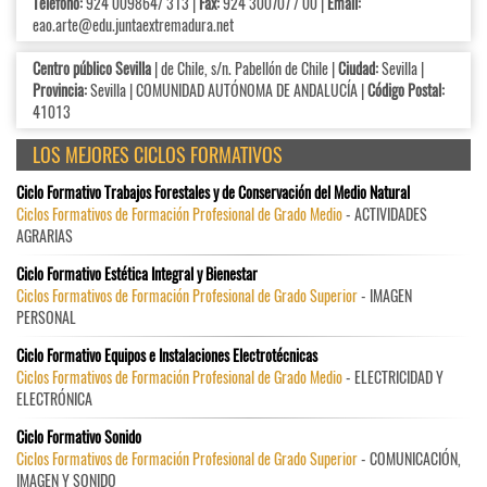
Teléfono:
924 009864/ 313 |
Fax:
924 300707 / 00 |
Email:
eao.arte@edu.juntaextremadura.net
Centro público Sevilla
| de Chile, s/n. Pabellón de Chile |
Ciudad:
Sevilla |
Provincia:
Sevilla | COMUNIDAD AUTÓNOMA DE ANDALUCÍA |
Código Postal:
41013
LOS MEJORES CICLOS FORMATIVOS
Ciclo Formativo Trabajos Forestales y de Conservación del Medio Natural
Ciclos Formativos de Formación Profesional de Grado Medio
- ACTIVIDADES
AGRARIAS
Ciclo Formativo Estética Integral y Bienestar
Ciclos Formativos de Formación Profesional de Grado Superior
- IMAGEN
PERSONAL
Ciclo Formativo Equipos e Instalaciones Electrotécnicas
Ciclos Formativos de Formación Profesional de Grado Medio
- ELECTRICIDAD Y
ELECTRÓNICA
Ciclo Formativo Sonido
Ciclos Formativos de Formación Profesional de Grado Superior
- COMUNICACIÓN,
IMAGEN Y SONIDO