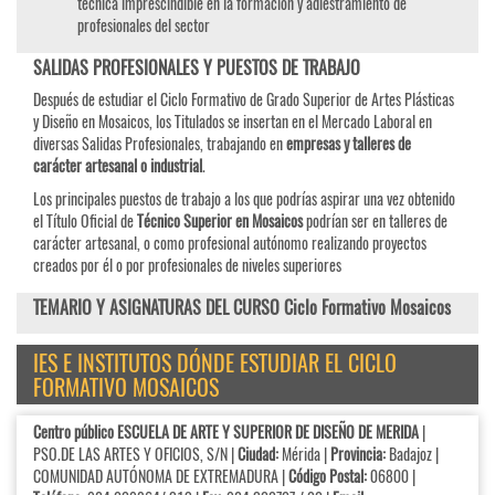
técnica imprescindible en la formación y adiestramiento de
profesionales del sector
SALIDAS PROFESIONALES Y PUESTOS DE TRABAJO
Después de estudiar el Ciclo Formativo de Grado Superior de Artes Plásticas
y Diseño en Mosaicos, los Titulados se insertan en el Mercado Laboral en
diversas Salidas Profesionales, trabajando en
empresas y talleres de
carácter artesanal o industrial
.
Los principales puestos de trabajo a los que podrías aspirar una vez obtenido
el Título Oficial de
Técnico Superior en Mosaicos
podrían ser en talleres de
carácter artesanal, o como profesional autónomo realizando proyectos
creados por él o por profesionales de niveles superiores
TEMARIO Y ASIGNATURAS DEL CURSO Ciclo Formativo Mosaicos
IES E INSTITUTOS DÓNDE ESTUDIAR EL CICLO
FORMATIVO MOSAICOS
Centro público ESCUELA DE ARTE Y SUPERIOR DE DISEÑO DE MERIDA
|
PSO.DE LAS ARTES Y OFICIOS, S/N |
Ciudad:
Mérida |
Provincia:
Badajoz |
COMUNIDAD AUTÓNOMA DE EXTREMADURA |
Código Postal:
06800 |