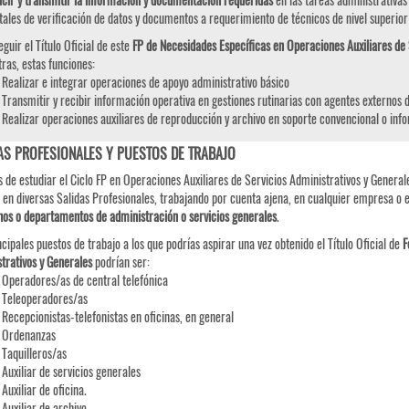
ales de verificación de datos y documentos a requerimiento de técnicos de nivel superior 
eguir el Título Oficial de este
FP de Necesidades Específicas en Operaciones Auxiliares de 
tras, estas funciones:
Realizar e integrar operaciones de apoyo administrativo básico
Transmitir y recibir información operativa en gestiones rutinarias con agentes externos 
Realizar operaciones auxiliares de reproducción y archivo en soporte convencional o inf
AS PROFESIONALES Y PUESTOS DE TRABAJO
 de estudiar el Ciclo FP en Operaciones Auxiliares de Servicios Administrativos y Generale
 en diversas Salidas Profesionales, trabajando por cuenta ajena, en cualquier empresa o en
os o departamentos de administración o servicios generales
.
ncipales puestos de trabajo a los que podrías aspirar una vez obtenido el Título Oficial de
F
trativos y Generales
podrían ser:
Operadores/as de central telefónica
Teleoperadores/as
Recepcionistas-telefonistas en oficinas, en general
Ordenanzas
Taquilleros/as
Auxiliar de servicios generales
Auxiliar de oficina.
Auxiliar de archivo