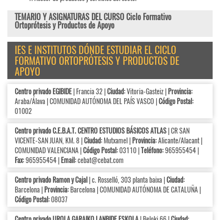
TEMARIO Y ASIGNATURAS DEL CURSO Ciclo Formativo
Ortoprótesis y Productos de Apoyo
IES E INSTITUTOS DÓNDE ESTUDIAR EL CICLO
FORMATIVO ORTOPRÓTESIS Y PRODUCTOS DE
APOYO
Centro privado EGIBIDE
| Francia 32 |
Ciudad:
Vitoria-Gasteiz |
Provincia:
Araba/Álava | COMUNIDAD AUTÓNOMA DEL PAÍS VASCO |
Código Postal:
01002
Centro privado C.E.B.A.T. CENTRO ESTUDIOS BÁSICOS ATLAS
| CR SAN
VICENTE-SAN JUAN, KM. 8 |
Ciudad:
Mutxamel |
Provincia:
Alicante/Alacant |
COMUNIDAD VALENCIANA |
Código Postal:
03110 |
Teléfono:
965955454 |
Fax:
965955454 |
Email:
cebat@cebat.com
Centro privado Ramon y Cajal
| c. Rosselló, 303 planta baixa |
Ciudad:
Barcelona |
Provincia:
Barcelona | COMUNIDAD AUTÓNOMA DE CATALUÑA |
Código Postal:
08037
Centro privado UROLA GARAIKO LANBIDE ESKOLA
| Beloki 66 |
Ciudad: