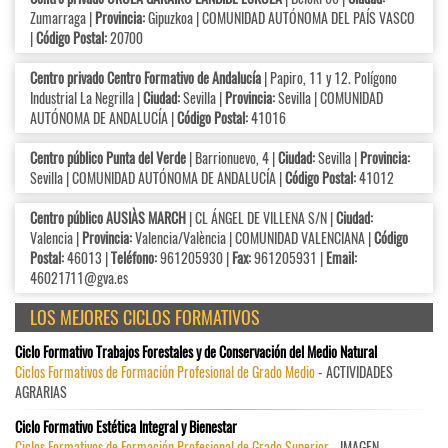
Zumarraga |
Provincia:
Gipuzkoa | COMUNIDAD AUTÓNOMA DEL PAÍS VASCO
|
Código Postal:
20700
Centro privado Centro Formativo de Andalucía
| Papiro, 11 y 12. Polígono
Industrial La Negrilla |
Ciudad:
Sevilla |
Provincia:
Sevilla | COMUNIDAD
AUTÓNOMA DE ANDALUCÍA |
Código Postal:
41016
Centro público Punta del Verde
| Barrionuevo, 4 |
Ciudad:
Sevilla |
Provincia:
Sevilla | COMUNIDAD AUTÓNOMA DE ANDALUCÍA |
Código Postal:
41012
Centro público AUSIÀS MARCH
| CL ÁNGEL DE VILLENA S/N |
Ciudad:
Valencia |
Provincia:
Valencia/València | COMUNIDAD VALENCIANA |
Código
Postal:
46013 |
Teléfono:
961205930 |
Fax:
961205931 |
Email:
46021711@gva.es
LOS MEJORES CICLOS FORMATIVOS
Ciclo Formativo Trabajos Forestales y de Conservación del Medio Natural
Ciclos Formativos de Formación Profesional de Grado Medio
- ACTIVIDADES
AGRARIAS
Ciclo Formativo Estética Integral y Bienestar
Ciclos Formativos de Formación Profesional de Grado Superior
- IMAGEN