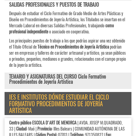
SALIDAS PROFESIONALES Y PUESTOS DE TRABAJO
Después de estudiar el Ciclo Formativo de Grado Medio de Artes Plásticas y
Diseño en Procedimientos de Joyería Artística, los Titulados se insertan en el
Mercado Laboral en diversas Salidas Profesionales, trabajando
como
profesional independiente
o asociado en cooperativa.
Los principales puestos de trabajo a los que podrías aspirar una vez obtenido
el Título Oficial de
Técnico en Procedimientos de Joyería Artística
podrían
ser en empresas y talleres de carácter artesanal y artístico, ya sean públicos
o privados, pequeños, medianos o grandes, relacionados con el campo propio
de la joyería artística.
TEMARIO Y ASIGNATURAS DEL CURSO Ciclo Formativo
Procedimientos de Joyería Artística
IES E INSTITUTOS DÓNDE ESTUDIAR EL CICLO
FORMATIVO PROCEDIMIENTOS DE JOYERÍA
ARTÍSTICA
Centro público ESCOLA D'ART DE MENORCA
| AVDA. JOSEP M.QUADRADO,
33 |
Ciudad:
Maó |
Provincia:
Illes Balears | COMUNIDAD AUTÓNOMA DE LAS
ILLES BALEARS |
Código Postal:
07703 |
Teléfono:
971350827 |
Fax: