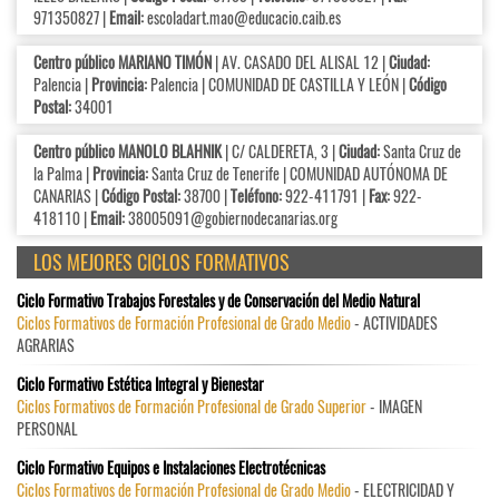
971350827 |
Email:
escoladart.mao@educacio.caib.es
Centro público MARIANO TIMÓN
| AV. CASADO DEL ALISAL 12 |
Ciudad:
Palencia |
Provincia:
Palencia | COMUNIDAD DE CASTILLA Y LEÓN |
Código
Postal:
34001
Centro público MANOLO BLAHNIK
| C/ CALDERETA, 3 |
Ciudad:
Santa Cruz de
la Palma |
Provincia:
Santa Cruz de Tenerife | COMUNIDAD AUTÓNOMA DE
CANARIAS |
Código Postal:
38700 |
Teléfono:
922-411791 |
Fax:
922-
418110 |
Email:
38005091@gobiernodecanarias.org
LOS MEJORES CICLOS FORMATIVOS
Ciclo Formativo Trabajos Forestales y de Conservación del Medio Natural
Ciclos Formativos de Formación Profesional de Grado Medio
- ACTIVIDADES
AGRARIAS
Ciclo Formativo Estética Integral y Bienestar
Ciclos Formativos de Formación Profesional de Grado Superior
- IMAGEN
PERSONAL
Ciclo Formativo Equipos e Instalaciones Electrotécnicas
Ciclos Formativos de Formación Profesional de Grado Medio
- ELECTRICIDAD Y