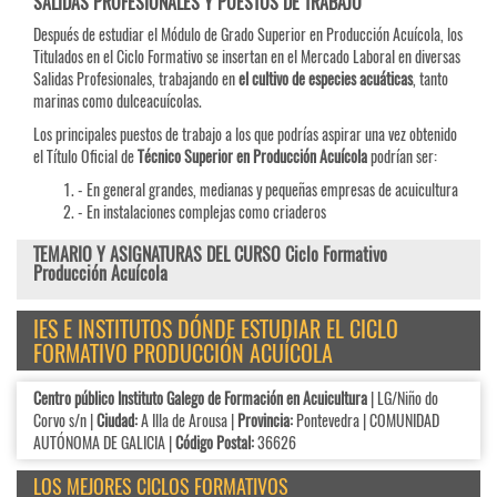
SALIDAS PROFESIONALES Y PUESTOS DE TRABAJO
Después de estudiar el Módulo de Grado Superior en Producción Acuícola, los
Titulados en el Ciclo Formativo se insertan en el Mercado Laboral en diversas
Salidas Profesionales, trabajando en
el cultivo de especies acuáticas
, tanto
marinas como dulceacuícolas.
Los principales puestos de trabajo a los que podrías aspirar una vez obtenido
el Título Oficial de
Técnico Superior en Producción Acuícola
podrían ser:
- En general grandes, medianas y pequeñas empresas de acuicultura
- En instalaciones complejas como criaderos
TEMARIO Y ASIGNATURAS DEL CURSO Ciclo Formativo
Producción Acuícola
IES E INSTITUTOS DÓNDE ESTUDIAR EL CICLO
FORMATIVO PRODUCCIÓN ACUÍCOLA
Centro público Instituto Galego de Formación en Acuicultura
| LG/Niño do
Corvo s/n |
Ciudad:
A Illa de Arousa |
Provincia:
Pontevedra | COMUNIDAD
AUTÓNOMA DE GALICIA |
Código Postal:
36626
LOS MEJORES CICLOS FORMATIVOS