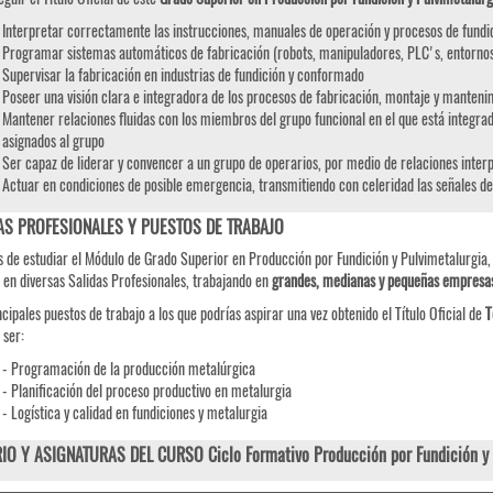
Interpretar correctamente las instrucciones, manuales de operación y procesos de fundic
Programar sistemas automáticos de fabricación (robots, manipuladores, PLC's, entorno
Supervisar la fabricación en industrias de fundición y conformado
Poseer una visión clara e integradora de los procesos de fabricación, montaje y manten
Mantener relaciones fluidas con los miembros del grupo funcional en el que está integrad
asignados al grupo
Ser capaz de liderar y convencer a un grupo de operarios, por medio de relaciones inte
Actuar en condiciones de posible emergencia, transmitiendo con celeridad las señales d
AS PROFESIONALES Y PUESTOS DE TRABAJO
 de estudiar el Módulo de Grado Superior en Producción por Fundición y Pulvimetalurgia, l
 en diversas Salidas Profesionales, trabajando en
grandes, medianas y pequeñas empresa
ncipales puestos de trabajo a los que podrías aspirar una vez obtenido el Título Oficial de
T
 ser:
- Programación de la producción metalúrgica
- Planificación del proceso productivo en metalurgia
- Logística y calidad en fundiciones y metalurgia
IO Y ASIGNATURAS DEL CURSO Ciclo Formativo Producción por Fundición y 