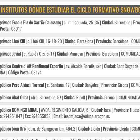
E INSTITUTOS DÓNDE ESTUDIAR EL CICLO FORMATIVO SNOW
privado Escola Pia de Sarrià-Calassanç
| c. Immaculada, 25-35 |
Ciudad:
Barcelona |
Prov
Postal:
08017
privado Lleó XIII
| c. Lleó XIII, 16-18-20 |
Ciudad:
Barcelona |
Provincia:
Barcelona | CO
privado Joviat
| c. Rubió i Ors, 5-17 |
Ciudad:
Manresa |
Provincia:
Barcelona | COMUNIDA
público Centre d'Alt Rendiment Esportiu
| av. Alcalde Barnils, s/n |
Ciudad:
Sant Cugat del 
ÑA |
Código Postal:
08174
público Pere Alsius i Torrent
| c. Sardana, 17 |
Ciudad:
Banyoles |
Provincia:
Girona | COM
público Abat Oliba
| ctra. Barcelona, 57 |
Ciudad:
Ripoll |
Provincia:
Girona | COMUNIDAD
 público DOMINGO MIRAL
| AVDA. REGIMIENTO GALICIA, 6 |
Ciudad:
Jaca |
Provincia:
Huesc
o:
974361847 |
Fax:
974355853 |
Email:
iesdmjaca@educa.aragon.es
público Joan Oró
| ctra. de Saragossa km. 464,2 |
Ciudad:
Lleida |
Provincia:
Lleida | CO