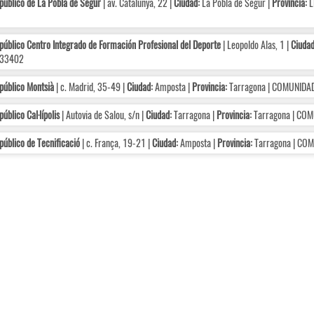
público de La Pobla de Segur
| av. Catalunya, 22 |
Ciudad:
La Pobla de Segur |
Provincia:
L
público Centro Integrado de Formación Profesional del Deporte
| Leopoldo Alas, 1 |
Ciudad
33402
público Montsià
| c. Madrid, 35-49 |
Ciudad:
Amposta |
Provincia:
Tarragona | COMUNIDA
úblico Cal·lípolis
| Autovia de Salou, s/n |
Ciudad:
Tarragona |
Provincia:
Tarragona | CO
público de Tecnificació
| c. França, 19-21 |
Ciudad:
Amposta |
Provincia:
Tarragona | CO