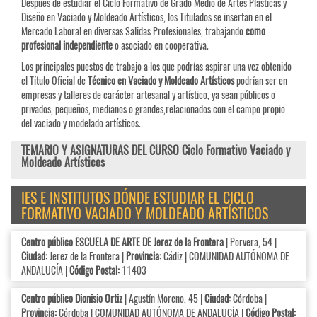
Después de estudiar el Ciclo Formativo de Grado Medio de Artes Plásticas y
Diseño en Vaciado y Moldeado Artísticos, los Titulados se insertan en el
Mercado Laboral en diversas Salidas Profesionales, trabajando
como
profesional independiente
o asociado en cooperativa.
Los principales puestos de trabajo a los que podrías aspirar una vez obtenido
el Título Oficial de
Técnico en Vaciado y Moldeado Artísticos
podrían ser en
empresas y talleres de carácter artesanal y artístico, ya sean públicos o
privados, pequeños, medianos o grandes,relacionados con el campo propio
del vaciado y modelado artísticos.
TEMARIO Y ASIGNATURAS DEL CURSO Ciclo Formativo Vaciado y
Moldeado Artísticos
IES E INSTITUTOS DÓNDE ESTUDIAR EL CICLO
FORMATIVO VACIADO Y MOLDEADO ARTÍSTICOS
Centro público ESCUELA DE ARTE DE Jerez de la Frontera
| Porvera, 54 |
Ciudad:
Jerez de la Frontera |
Provincia:
Cádiz | COMUNIDAD AUTÓNOMA DE
ANDALUCÍA |
Código Postal:
11403
Centro público Dionisio Ortiz
| Agustín Moreno, 45 |
Ciudad:
Córdoba |
Provincia:
Córdoba | COMUNIDAD AUTÓNOMA DE ANDALUCÍA |
Código Postal: