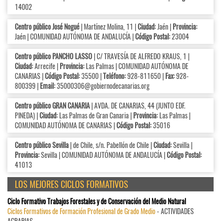
14002
Centro público José Nogué
| Martínez Molina, 11 |
Ciudad:
Jaén |
Provincia:
Jaén | COMUNIDAD AUTÓNOMA DE ANDALUCÍA |
Código Postal:
23004
Centro público PANCHO LASSO
| C/ TRAVESÍA DE ALFREDO KRAUS, 1 |
Ciudad:
Arrecife |
Provincia:
Las Palmas | COMUNIDAD AUTÓNOMA DE
CANARIAS |
Código Postal:
35500 |
Teléfono:
928-811650 |
Fax:
928-
800399 |
Email:
35000306@gobiernodecanarias.org
Centro público GRAN CANARIA
| AVDA. DE CANARIAS, 44 (JUNTO EDF.
PINEDA) |
Ciudad:
Las Palmas de Gran Canaria |
Provincia:
Las Palmas |
COMUNIDAD AUTÓNOMA DE CANARIAS |
Código Postal:
35016
Centro público Sevilla
| de Chile, s/n. Pabellón de Chile |
Ciudad:
Sevilla |
Provincia:
Sevilla | COMUNIDAD AUTÓNOMA DE ANDALUCÍA |
Código Postal:
41013
LOS MEJORES CICLOS FORMATIVOS
Ciclo Formativo Trabajos Forestales y de Conservación del Medio Natural
Ciclos Formativos de Formación Profesional de Grado Medio
- ACTIVIDADES
AGRARIAS