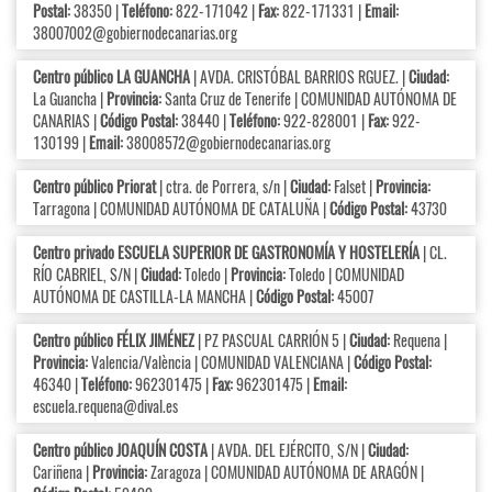
Postal:
38350 |
Teléfono:
822-171042 |
Fax:
822-171331 |
Email:
38007002@gobiernodecanarias.org
Centro público LA GUANCHA
| AVDA. CRISTÓBAL BARRIOS RGUEZ. |
Ciudad:
La Guancha |
Provincia:
Santa Cruz de Tenerife | COMUNIDAD AUTÓNOMA DE
CANARIAS |
Código Postal:
38440 |
Teléfono:
922-828001 |
Fax:
922-
130199 |
Email:
38008572@gobiernodecanarias.org
Centro público Priorat
| ctra. de Porrera, s/n |
Ciudad:
Falset |
Provincia:
Tarragona | COMUNIDAD AUTÓNOMA DE CATALUÑA |
Código Postal:
43730
Centro privado ESCUELA SUPERIOR DE GASTRONOMÍA Y HOSTELERÍA
| CL.
RÍO CABRIEL, S/N |
Ciudad:
Toledo |
Provincia:
Toledo | COMUNIDAD
AUTÓNOMA DE CASTILLA-LA MANCHA |
Código Postal:
45007
Centro público FÉLIX JIMÉNEZ
| PZ PASCUAL CARRIÓN 5 |
Ciudad:
Requena |
Provincia:
Valencia/València | COMUNIDAD VALENCIANA |
Código Postal:
46340 |
Teléfono:
962301475 |
Fax:
962301475 |
Email:
escuela.requena@dival.es
Centro público JOAQUÍN COSTA
| AVDA. DEL EJÉRCITO, S/N |
Ciudad:
Cariñena |
Provincia:
Zaragoza | COMUNIDAD AUTÓNOMA DE ARAGÓN |