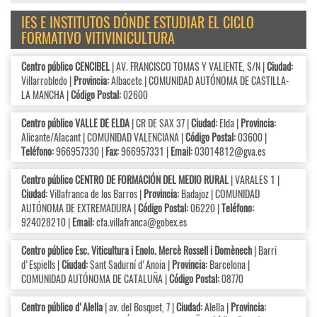
IES E INSTITUTOS DÓNDE ESTUDIAR EL CICLO
FORMATIVO VITIVINICULTURA
Centro público CENCIBEL
| AV. FRANCISCO TOMAS Y VALIENTE, S/N |
Ciudad:
Villarrobledo |
Provincia:
Albacete | COMUNIDAD AUTÓNOMA DE CASTILLA-
LA MANCHA |
Código Postal:
02600
Centro público VALLE DE ELDA
| CR DE SAX 37 |
Ciudad:
Elda |
Provincia:
Alicante/Alacant | COMUNIDAD VALENCIANA |
Código Postal:
03600 |
Teléfono:
966957330 |
Fax:
966957331 |
Email:
03014812@gva.es
Centro público CENTRO DE FORMACIÓN DEL MEDIO RURAL
| VARALES 1 |
Ciudad:
Villafranca de los Barros |
Provincia:
Badajoz | COMUNIDAD
AUTÓNOMA DE EXTREMADURA |
Código Postal:
06220 |
Teléfono:
924028210 |
Email:
cfa.villafranca@gobex.es
Centro público Esc. Viticultura i Enolo. Mercè Rossell i Domènech
| Barri
d'Espiells |
Ciudad:
Sant Sadurní d'Anoia |
Provincia:
Barcelona |
COMUNIDAD AUTÓNOMA DE CATALUÑA |
Código Postal:
08770
Centro público d'Alella
| av. del Bosquet, 7 |
Ciudad:
Alella |
Provincia: