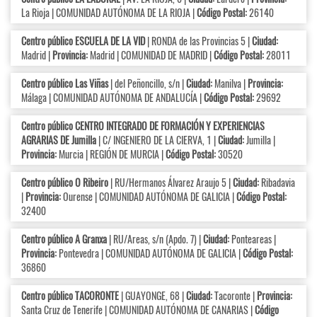
La Rioja | COMUNIDAD AUTÓNOMA DE LA RIOJA |
Código Postal:
26140
Centro público ESCUELA DE LA VID
| RONDA de las Provincias 5 |
Ciudad:
Madrid |
Provincia:
Madrid | COMUNIDAD DE MADRID |
Código Postal:
28011
Centro público Las Viñas
| del Peñoncillo, s/n |
Ciudad:
Manilva |
Provincia:
Málaga | COMUNIDAD AUTÓNOMA DE ANDALUCÍA |
Código Postal:
29692
Centro público CENTRO INTEGRADO DE FORMACIÓN Y EXPERIENCIAS
AGRARIAS DE Jumilla
| C/ INGENIERO DE LA CIERVA, 1 |
Ciudad:
Jumilla |
Provincia:
Murcia | REGIÓN DE MURCIA |
Código Postal:
30520
Centro público O Ribeiro
| RU/Hermanos Álvarez Araujo 5 |
Ciudad:
Ribadavia
|
Provincia:
Ourense | COMUNIDAD AUTÓNOMA DE GALICIA |
Código Postal:
32400
Centro público A Granxa
| RU/Areas, s/n (Apdo. 7) |
Ciudad:
Ponteareas |
Provincia:
Pontevedra | COMUNIDAD AUTÓNOMA DE GALICIA |
Código Postal:
36860
Centro público TACORONTE
| GUAYONGE, 68 |
Ciudad:
Tacoronte |
Provincia:
Santa Cruz de Tenerife | COMUNIDAD AUTÓNOMA DE CANARIAS |
Código