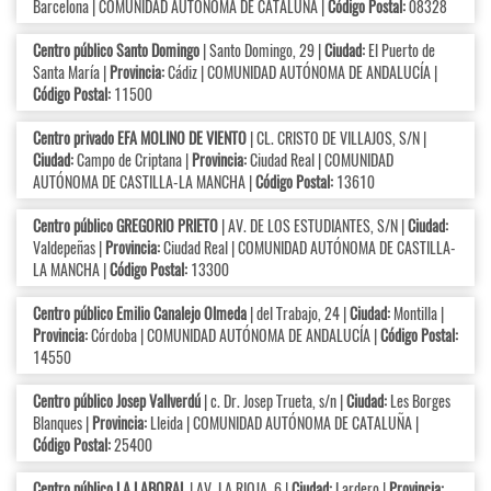
Barcelona | COMUNIDAD AUTÓNOMA DE CATALUÑA |
Código Postal:
08328
Centro público Santo Domingo
| Santo Domingo, 29 |
Ciudad:
El Puerto de
Santa María |
Provincia:
Cádiz | COMUNIDAD AUTÓNOMA DE ANDALUCÍA |
Código Postal:
11500
Centro privado EFA MOLINO DE VIENTO
| CL. CRISTO DE VILLAJOS, S/N |
Ciudad:
Campo de Criptana |
Provincia:
Ciudad Real | COMUNIDAD
AUTÓNOMA DE CASTILLA-LA MANCHA |
Código Postal:
13610
Centro público GREGORIO PRIETO
| AV. DE LOS ESTUDIANTES, S/N |
Ciudad:
Valdepeñas |
Provincia:
Ciudad Real | COMUNIDAD AUTÓNOMA DE CASTILLA-
LA MANCHA |
Código Postal:
13300
Centro público Emilio Canalejo Olmeda
| del Trabajo, 24 |
Ciudad:
Montilla |
Provincia:
Córdoba | COMUNIDAD AUTÓNOMA DE ANDALUCÍA |
Código Postal:
14550
Centro público Josep Vallverdú
| c. Dr. Josep Trueta, s/n |
Ciudad:
Les Borges
Blanques |
Provincia:
Lleida | COMUNIDAD AUTÓNOMA DE CATALUÑA |
Código Postal:
25400
Centro público LA LABORAL
| AV. LA RIOJA, 6 |
Ciudad:
Lardero |
Provincia: