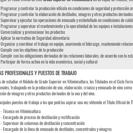
Programar y controlar la producción vitícola en condiciones de seguridad y protección a
Programar y controlar la elaboración de destilados, vinagres y otros productos derivados
Supervisar y ejecutar las operaciones de envasado y embotellado en condiciones de calid
Programar y supervisar el mantenimiento y la operatividad de los equipos e instalaciones
Comercializar y promocionar los productos
Aplicar la normativa de Seguridad alimentaria
Organizar y coordinar el trabajo en equipo, asumiendo el liderazgo, manteniendo relacion
Cumplir con los objetivos de la producción
Cumplir con las obligaciones derivadas de las relaciones laborales, de acuerdo con lo esta
Participar de forma activa en la vida económica, social y cultural
AS PROFESIONALES Y PUESTOS DE TRABAJO
 de estudiar el Módulo de Grado Superior en Vitivinicultura, los Titulados en el Ciclo For
onales, trabajando en la producción de uva, elaboración, crianza y envasada de vino como 
ción de vinagres y otros productos derivados de la uva y del vino.
ncipales puestos de trabajo a los que podrías aspirar una vez obtenido el Título Oficial de
T
- Técnico en Vitivinicultura
- Encargado de proceso de destilación y rectificación
- Supervisor de columnas de destilación y concentración
- Encargado de la línea de envasado de destilados, concentrados y vinagres