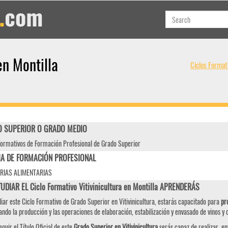
en Montilla
Ciclos Format
 SUPERIOR O GRADO MEDIO
Formativos de Formación Profesional de Grado Superior
IA DE FORMACIÓN PROFESIONAL
RIAS ALIMENTARIAS
UDIAR EL Ciclo Formativo Vitivinicultura en Montilla APRENDERÁS
diar este Ciclo Formativo de Grado Superior en Vitivinicultura, estarás capacitado para
pro
ando la producción y las operaciones de elaboración, estabilización y envasado de vinos y 
eguir el Título Oficial de este
Grado Superior en Vitivinicultura
serás capaz de realizar, en