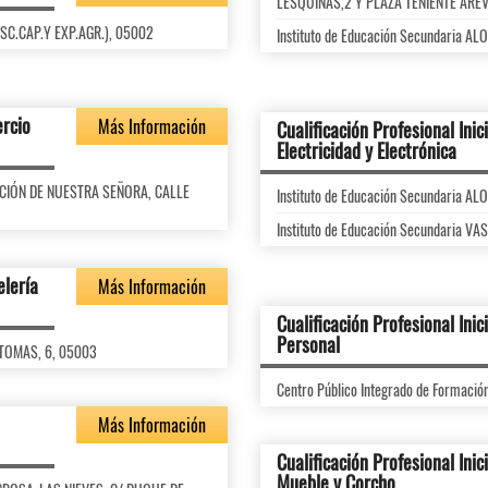
LESQUINAS,2 Y PLAZA TENIENTE ARE
ESC.CAP.Y EXP.AGR.), 05002
Instituto de Educación Secundaria 
ercio
Más Información
Cualificación Profesional Inici
Electricidad y Electrónica
SUNCIÓN DE NUESTRA SEÑORA, CALLE
Instituto de Educación Secundaria 
Instituto de Educación Secundaria V
elería
Más Información
Cualificación Profesional Inic
Personal
 TOMAS, 6, 05003
Centro Público Integrado de Formaci
Más Información
Cualificación Profesional Inic
Mueble y Corcho