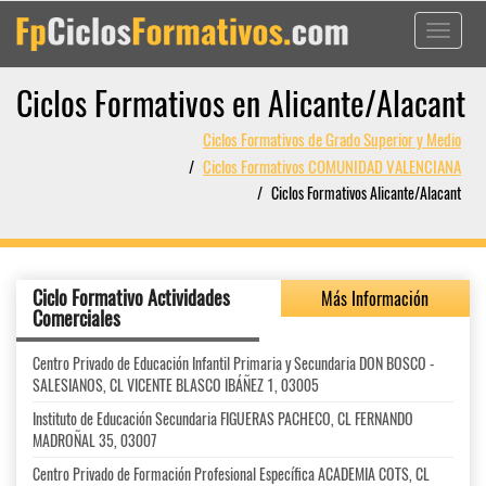
Toggle
navigati
Ciclos Formativos en Alicante/Alacant
Ciclos Formativos de Grado Superior y Medio
Ciclos Formativos COMUNIDAD VALENCIANA
Ciclos Formativos Alicante/Alacant
Ciclo Formativo Actividades
Más Información
Comerciales
Centro Privado de Educación Infantil Primaria y Secundaria DON BOSCO -
SALESIANOS, CL VICENTE BLASCO IBÁÑEZ 1, 03005
Instituto de Educación Secundaria FIGUERAS PACHECO, CL FERNANDO
MADROÑAL 35, 03007
Centro Privado de Formación Profesional Específica ACADEMIA COTS, CL