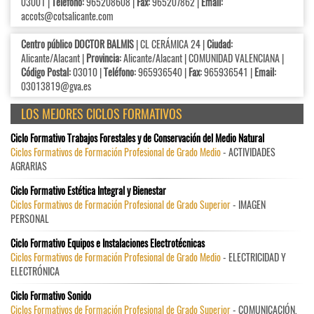
03001 |
Teléfono:
965208608 |
Fax:
965207862 |
Email:
accots@cotsalicante.com
Centro público DOCTOR BALMIS
| CL CERÁMICA 24 |
Ciudad:
Alicante/Alacant |
Provincia:
Alicante/Alacant | COMUNIDAD VALENCIANA |
Código Postal:
03010 |
Teléfono:
965936540 |
Fax:
965936541 |
Email:
03013819@gva.es
LOS MEJORES CICLOS FORMATIVOS
Ciclo Formativo Trabajos Forestales y de Conservación del Medio Natural
Ciclos Formativos de Formación Profesional de Grado Medio
- ACTIVIDADES
AGRARIAS
Ciclo Formativo Estética Integral y Bienestar
Ciclos Formativos de Formación Profesional de Grado Superior
- IMAGEN
PERSONAL
Ciclo Formativo Equipos e Instalaciones Electrotécnicas
Ciclos Formativos de Formación Profesional de Grado Medio
- ELECTRICIDAD Y
ELECTRÓNICA
Ciclo Formativo Sonido
Ciclos Formativos de Formación Profesional de Grado Superior
- COMUNICACIÓN,