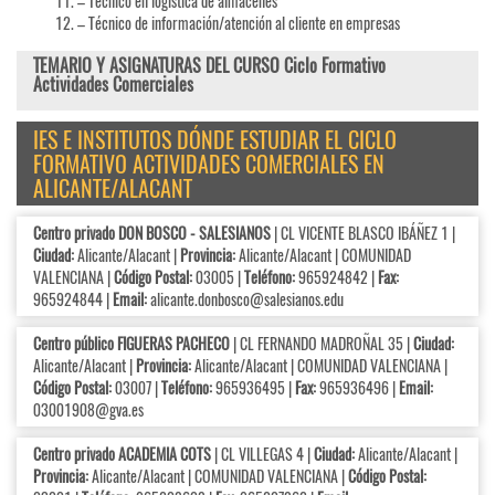
– Técnico en logística de almacenes
– Técnico de información/atención al cliente en empresas
TEMARIO Y ASIGNATURAS DEL CURSO Ciclo Formativo
Actividades Comerciales
IES E INSTITUTOS DÓNDE ESTUDIAR EL CICLO
FORMATIVO ACTIVIDADES COMERCIALES EN
ALICANTE/ALACANT
Centro privado DON BOSCO - SALESIANOS
| CL VICENTE BLASCO IBÁÑEZ 1 |
Ciudad:
Alicante/Alacant |
Provincia:
Alicante/Alacant | COMUNIDAD
VALENCIANA |
Código Postal:
03005 |
Teléfono:
965924842 |
Fax:
965924844 |
Email:
alicante.donbosco@salesianos.edu
Centro público FIGUERAS PACHECO
| CL FERNANDO MADROÑAL 35 |
Ciudad:
Alicante/Alacant |
Provincia:
Alicante/Alacant | COMUNIDAD VALENCIANA |
Código Postal:
03007 |
Teléfono:
965936495 |
Fax:
965936496 |
Email:
03001908@gva.es
Centro privado ACADEMIA COTS
| CL VILLEGAS 4 |
Ciudad:
Alicante/Alacant |
Provincia:
Alicante/Alacant | COMUNIDAD VALENCIANA |
Código Postal: